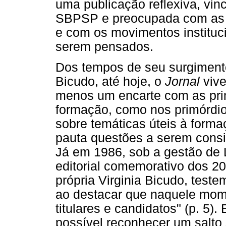
uma publicação reflexiva, vinc
SBPSP e preocupada com as at
e com os movimentos institu
serem pensados.
Dos tempos de seu surgimento
Bicudo, até hoje, o
Jornal
vive
menos um encarte com as prim
formação, como nos primórdio
sobre temáticas úteis à forma
pauta questões a serem consid
Já em 1986, sob a gestão de 
editorial comemorativo dos 2
própria Virginia Bicudo, tes
ao destacar que naquele mome
titulares e candidatos" (p. 5)
possível reconhecer um salto 