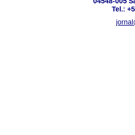
04548-005 Sã
Tel.: +
jorna