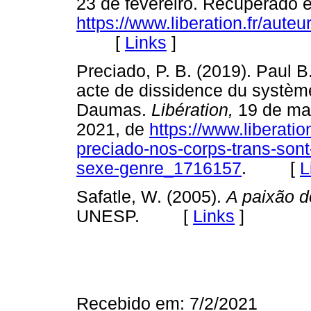
23 de fevereiro. Recuperado 
https://www.liberation.fr/aute
[
Links
]
Preciado, P. B. (2019). Paul 
acte de dissidence du système
Daumas.
Libération,
19 de ma
2021, de
https://www.liberatio
preciado-nos-corps-trans-son
sexe-genre_1716157
. [
L
Safatle, W. (2005).
A paixão d
UNESP. [
Links
]
Recebido em: 7/2/2021