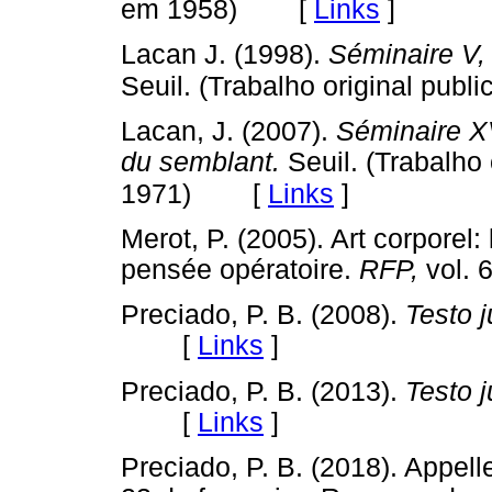
[
Links
]
em 1958)
Lacan J. (1998).
Séminaire V, 
Seuil. (Trabalho original pub
Lacan, J. (2007).
Séminaire XV
du semblant.
Seuil. (Trabalho 
[
Links
]
1971)
Merot, P. (2005). Art corporel:
pensée opératoire.
RFP,
vol.
Preciado, P. B. (2008).
Testo j
[
Links
]
Preciado, P. B. (2013).
Testo j
[
Links
]
Preciado, P. B. (2018). Appel