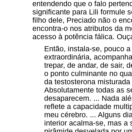
entendendo que o falo perten
significante para Lili formule
filho dele, Preciado não o en
encontra-o nos atributos da m
acesso à potência fálica. Ou
Então, instala-se, pouco 
extraordinária, acompanh
trepar, de andar, de sair, 
o ponto culminante no qual
da testosterona misturad
Absolutamente todas as 
desaparecem. ... Nada al
reflete a capacidade mult
meu cérebro. ... Alguns d
interior acalma-se, mas a
pirâmide desvelada por u