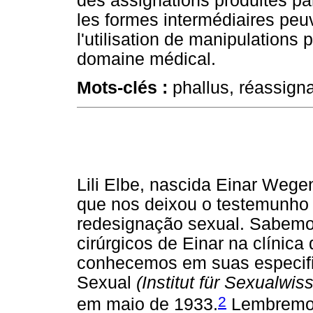
des assignations produites pa
les formes intermédiaires pe
l'utilisation de manipulation
domaine médical.
Mots-clés :
phallus, réassignat
Lili Elbe, nascida Einar Wegen
que nos deixou o testemunho 
redesignação sexual. Sabemo
cirúrgicos de Einar na clínic
conhecemos em suas especific
Sexual
(Institut für Sexualwis
2
em maio de 1933.
Lembremos