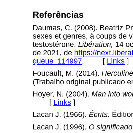
Referências
Daumas, C. (2008). Beatriz Pr
sexes et genres, à coups de v
testostérone.
Libération,
14 oc
de 2021, de
https://next.libera
queue_114997
. [
Links
]
Foucault, M. (2014).
Herculine
(Trabalho original publicado 
Hoyer, N. (2004).
Man into wo
[
Links
]
Lacan J. (1966).
Écrits.
Éditi
Lacan J. (1996).
O significado