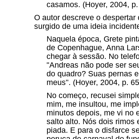
casamos. (Hoyer, 2004, p.
O autor descreve o despertar 
surgido de uma ideia inciden
Naquela época, Grete pinta
de Copenhague, Anna Lar
chegar à sessão. No telefo
"Andreas não pode ser seu
do quadro? Suas pernas e 
meus". (Hoyer, 2004, p. 65
No começo, recusei simp
mim, me insultou, me impl
minutos depois, me vi no 
salto alto. Nós dois rimo
piada. E para o disfarce s
peruca de carnaval do fun