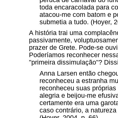
toda encaracolada para co
atacou-me com batom e p
submetia a tudo. (Hoyer, 2
A história trai uma complacên
passivamente, voluptuosamen
prazer de Grete. Pode-se ouvi
Poderíamos reconhecer nessa
"primeira dissimulação"? Dissi
Anna Larsen então chegou
reconheceu a estranha mul
reconheceu suas próprias 
alegria e beijou-me efusi
certamente era uma garota
caso contrário, a naturez
(Hoyer, 2004, p. 66)