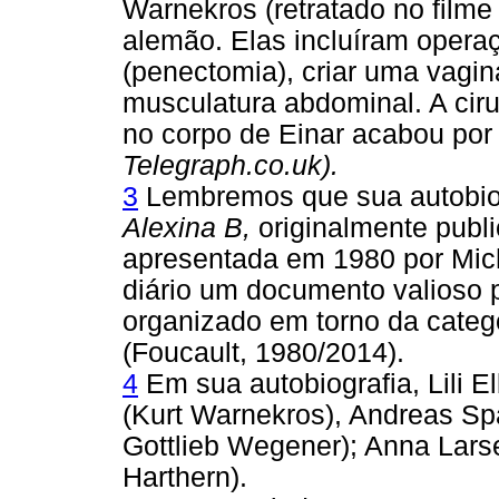
Warnekros (retratado no filme
alemão. Elas incluíram opera
(penectomia), criar uma vagin
musculatura abdominal. A cirur
no corpo de Einar acabou por s
Telegraph.co.uk).
3
Lembremos que sua autobio
Alexina B,
originalmente publi
apresentada em 1980 por Mic
diário um documento valioso p
organizado em torno da catego
(Foucault, 1980/2014).
4
Em sua autobiografia, Lili 
(Kurt Warnekros), Andreas Sp
Gottlieb Wegener); Anna Larse
Harthern).