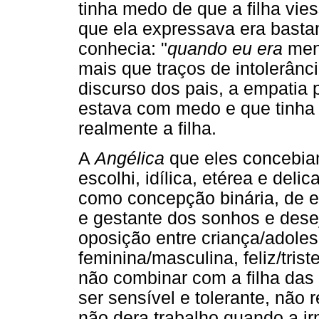
tinha medo de que a filha vie
que ela expressava era bastan
conhecia: "
quando eu era
men
mais que traços de intolerânc
discurso dos pais, a empatia p
estava com medo e que tinha
realmente a filha.
A
Angélica
que eles concebiam
escolhi, idílica, etérea e deli
como concepção binária, de e
e gestante dos sonhos e dese
oposição entre criança/adolesce
feminina/masculina, feliz/tris
não combinar com a filha das
ser sensível e tolerante, não 
não dera trabalho quando a i