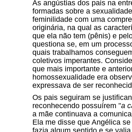
As angústias dos pais na ent
formadas sobre a sexualidade
feminilidade com uma compree
originária, na qual as caracte
que ela não tem (pênis) e pelo
questiona se, em um processo
quais trabalhamos conseguem,
coletivos imperantes. Conside
que mais importante e anterio
homossexualidade era observ
expressava de ser reconhecida
Os pais seguiram se justifica
reconhecendo possuírem "
a 
a mãe continuava a comunicar e
Ela me disse que Angélica se 
fazia algum sentido e se vali