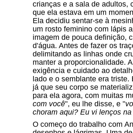
crianças e a sala de adultos
que ela estava em um momento
Ela decidiu sentar-se à mesi
um rosto feminino com lápis a
imagem de pouca definição, c
d'água. Antes de fazer os tra
delimitando as linhas onde cr
manter a proporcionalidade. 
exigência e cuidado ao detal
lado e o semblante era triste.
já que seu corpo se materiali
para ela agora, com muitas m
com você
", eu lhe disse, e "
vo
choram aqui? Eu vi lenços na 
O começo do trabalho com Ang
desenhos e lágrimas. Uma de 