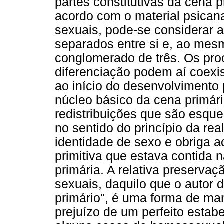
partes constitutivas da cena p
acordo com o material psicana
sexuais, pode-se considerar 
separados entre si e, ao mes
conglomerado de três. Os pro
diferenciação podem aí coexis
ao início do desenvolvimento
núcleo básico da cena primár
redistribuições que são esqu
no sentido do princípio da r
identidade de sexo e obriga a
primitiva que estava contida 
primária. A relativa preservaç
sexuais, daquilo que o autor
primário", é uma forma de ma
prejuízo de um perfeito estab