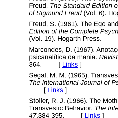
Freud,
The Standard Edition 
of Sigmund Freud
(Vol. 6). 
Freud, S. (1961). The Ego and 
Edition of the Complete Psyc
(Vol. 19). Hogarth Press.
Marcondes, D. (1967). Anota
psicanalítica da mania.
Revista
364. [
Links
]
Segal, M. M. (1965). Transves
The lnternational Journal of 
[
Links
]
Stoller, R. J. (1966). The Mothe
Transvestic Behavior.
The Int
47
,384-395. [
Links
]