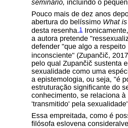
seminário,
incluindo o pequen
Pouco mais de dez anos depo
abertura do belíssimo
What is
1
desta resenha.
Ironicamente,
a autora pretende "ressexualiz
defender "que algo a respeito
inconsciente" (Zupančič, 2017, 
pelo qual Zupančič sustenta e
sexualidade como uma espécie 
a epistemologia, ou seja, "é 
estruturação significante do 
conhecimento, se relaciona à 
'transmitido' pela sexualidade
Essa empreitada, como é possí
filósofa eslovena consideralv