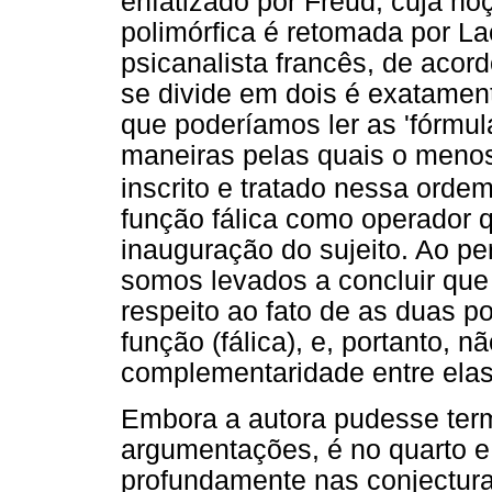
enfatizado por Freud, cuja no
polimórfica é retomada por La
psicanalista francês, de acor
se divide em dois é exatament
que poderíamos ler as 'fórmu
maneiras pelas quais o menos 
inscrito e tratado nessa ordem
função fálica como operador q
inauguração do sujeito. Ao p
somos levados a concluir que 
respeito ao fato de as duas 
função (fálica), e, portanto, 
complementaridade entre elas
Embora a autora pudesse ter
argumentações, é no quarto e 
profundamente nas conjectura