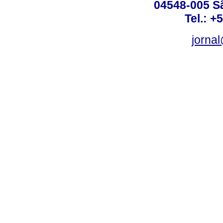
04548-005 Sã
Tel.: +
jorna