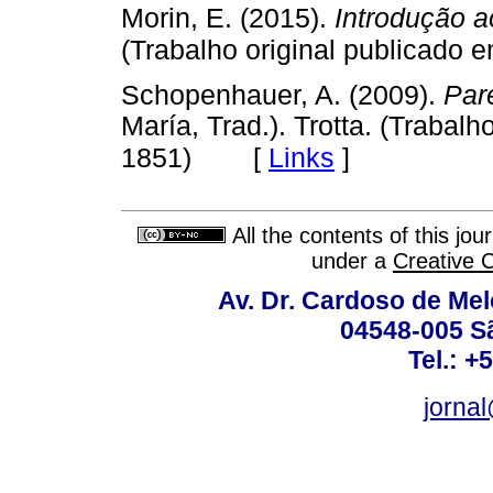
Morin, E. (2015).
Introdução 
(Trabalho original publicado 
Schopenhauer, A. (2009).
Par
María, Trad.). Trotta. (Trabalh
[
Links
]
1851)
All the contents of this jo
under a
Creative 
Av. Dr. Cardoso de Melo
04548-005 Sã
Tel.: +
jorna