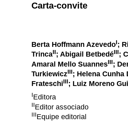
Carta-convite
I
Berta Hoffmann Azevedo
; R
II
III
Trinca
; Abigail Betbedé
; 
III
Amaral Mello Suannes
; De
III
Turkiewicz
; Helena Cunha 
III
Frateschi
; Luiz Moreno Gu
I
Editora
II
Editor associado
III
Equipe editorial