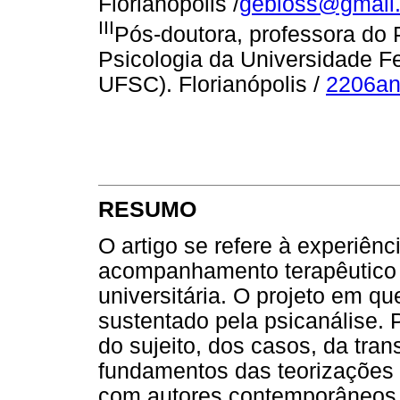
Florianópolis /
gebloss@gmail
III
Pós-doutora, professora d
Psicologia da Universidade F
UFSC). Florianópolis /
2206a
RESUMO
O artigo se refere à experiênci
acompanhamento terapêutico 
universitária. O projeto em q
sustentado pela psicanálise. 
do sujeito, dos casos, da tra
fundamentos das teorizações 
com autores contemporâneos,