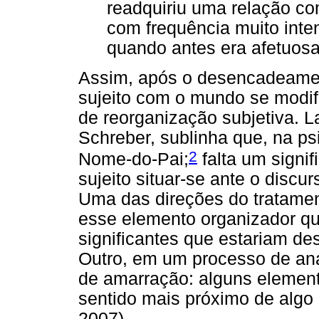
readquiriu uma relação c
com frequência muito inten
quando antes era afetuosa.
Assim, após o desencadeament
sujeito com o mundo se modif
de reorganização subjetiva. L
Schreber, sublinha que, na ps
2
Nome-do-Pai;
falta um signi
sujeito situar-se ante o discu
Uma das direções do tratamen
esse elemento organizador q
significantes que estariam de
Outro, em um processo de anál
de amarração: alguns element
sentido mais próximo de algo
2007).