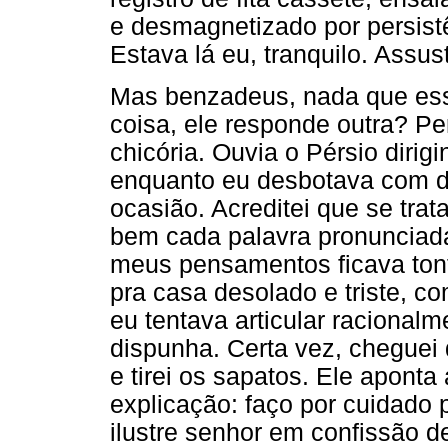
e desmagnetizado por persistên
Estava lá eu, tranquilo. Assu
Mas benzadeus, nada que ess
coisa, ele responde outra? Pe
chicória. Ouvia o Pérsio diri
enquanto eu desbotava com d
ocasião. Acreditei que se tra
bem cada palavra pronunciada
meus pensamentos ficava tonto
pra casa desolado e triste, c
eu tentava articular racional
dispunha. Certa vez, cheguei d
e tirei os sapatos. Ele apont
explicação: faço por cuidado p
ilustre senhor em confissão d