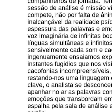
companheiros de jornada. Tent
sessão de análise é missão v
compete, não por falta de ân
inalcançável da realidade psíq
espessura das palavras e emo
voz imaginária de infinitas b
línguas simultâneas e infinito
sensivelmente cada som e ca
ingenuamente ensaiamos expr
instantes fugidios que nos vi
cacofonias incompreensíveis, 
restando-nos uma linguagem d
clave, o analista se desconce
apanhar no ar as palavras com
emoções que transbordam em 
espalha pela sala de análise