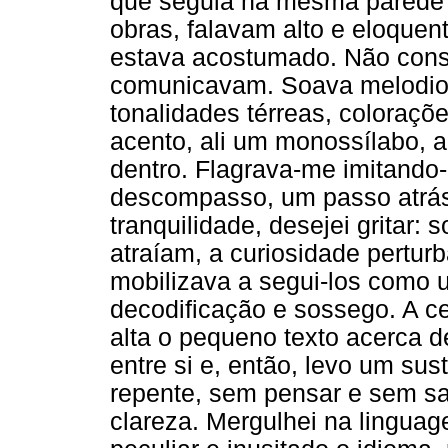
que seguia na mesma parede
obras, falavam alto e eloquen
estava acostumado. Não conse
comunicavam. Soava melodios
tonalidades térreas, coloraçõ
acento, ali um monossílabo, a
dentro. Flagrava-me imitando-
descompasso, um passo atrás 
tranquilidade, desejei gritar
atraíam, a curiosidade pertu
mobilizava a segui-los como 
decodificação e sossego. A c
alta o pequeno texto acerca 
entre si e, então, levo um su
repente, sem pensar e sem sa
clareza. Mergulhei na linguag