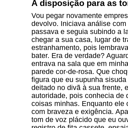
A disposição para as t
Vou pegar novamente emprest
devolvo. Iniciava análise co
passava e seguia subindo a l
chegar a sua casa, lugar de t
estranhamento, pois lembrava 
bater. Era de verdade? Aguar
entrava na sala que em minha
parede cor-de-rosa. Que cho
figura que eu supunha sisuda 
deitado no divã à sua frente,
autoridade, pois conhecia de
coisas minhas. Enquanto ele 
com braveza e exigência. Ap
tom de voz plácido que eu ou
registro de fita cassete, ensa