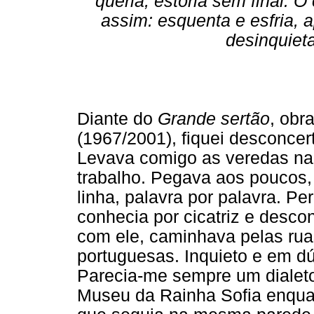
queria, estória sem final. O
assim: esquenta e esfria, 
desinquiet
Diante do
Grande sertão
, obr
(1967/2001), fiquei desconce
Levava comigo as veredas na
trabalho. Pegava aos poucos, 
linha, palavra por palavra. P
conhecia por cicatriz e desco
com ele, caminhava pelas rua
portuguesas. Inquieto e em dúv
Parecia-me sempre um dialeto
Museu da Rainha Sofia enqua