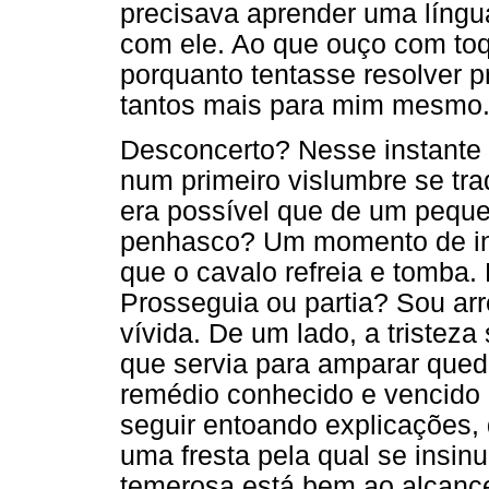
precisava aprender uma líng
com ele. Ao que ouço com to
porquanto tentasse resolver p
tantos mais para mim mesmo
Desconcerto? Nesse instante 
num primeiro vislumbre se tr
era possível que de um pequ
penhasco? Um momento de ind
que o cavalo refreia e tomba.
Prosseguia ou partia? Sou ar
vívida. De um lado, a tristeza
que servia para amparar qued
remédio conhecido e vencido 
seguir entoando explicações, 
uma fresta pela qual se insin
temerosa está bem ao alcance