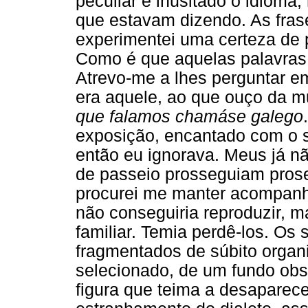
peculiar e inusitado o idioma
que estavam dizendo. As fras
experimentei uma certeza de 
Como é que aquelas palavras
Atrevo-me a lhes perguntar e
era aquele, ao que ouço da mu
que falamos chamáse galego
exposição, encantado com o s
então eu ignorava. Meus já 
de passeio prosseguiam prose
procurei me manter acompanh
não conseguiria reproduzir, 
familiar. Temia perdê-los. Os
fragmentados de súbito orga
selecionado, de um fundo ob
figura que teima a desaparece