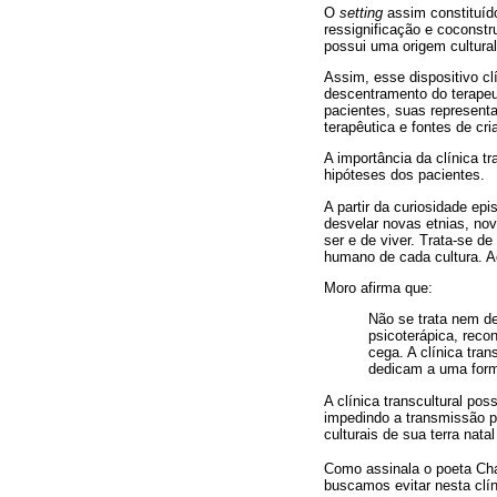
O
setting
assim constituído
ressignificação e coconstr
possui uma origem cultural
Assim, esse dispositivo cl
descentramento do terapeut
pacientes, suas representa
terapêutica e fontes de cri
A importância da clínica t
hipóteses dos pacientes.
A partir da curiosidade ep
desvelar novas etnias, nov
ser e de viver. Trata-se d
humano de cada cultura. A
Moro afirma que:
Não se trata nem de
psicoterápica, reco
cega. A clínica tra
dedicam a uma forma
A clínica transcultural pos
impedindo a transmissão p
culturais de sua terra nat
Como assinala o poeta Ch
buscamos evitar nesta clín