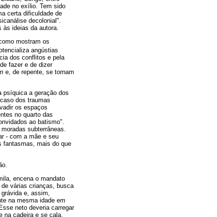
dade no exílio. Tem sido
a certa dificuldade de
icanálise decolonial".
s às ideias da autora.
, como mostram os
otencializa angústias
ia dos conflitos e pela
de fazer e de dizer
m e, de repente, se tornam
a psíquica a geração dos
o caso dos traumas
vadir os espaços
ntes no quarto das
convidados ao batismo".
s moradas subterrâneas.
iar - com a mãe e seu
ses fantasmas, mais do que
ão.
amila, encena o mandato
 de várias crianças, busca
 grávida e, assim,
mente na mesma idade em
Esse neto deveria carregar
 na cadeira e se cala.