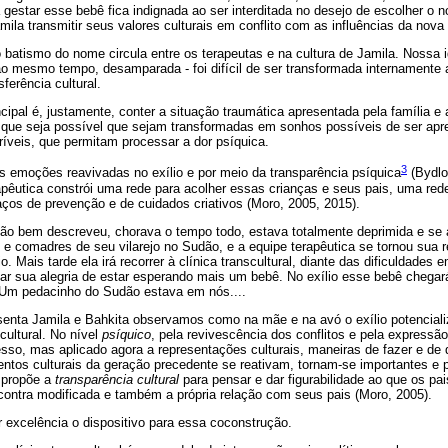
star esse bebê fica indignada ao ser interditada no desejo de escolher o no
amila transmitir seus valores culturais em conflito com as influências da nova
atismo do nome circula entre os terapeutas e na cultura de Jamila. Nossa 
ao mesmo tempo, desamparada - foi difícil de ser transformada internamente 
ferência cultural.
cipal é, justamente, conter a situação traumática apresentada pela família e 
 que seja possível que sejam transformadas em sonhos possíveis de ser apr
ríveis, que permitam processar a dor psíquica.
3
s emoções reavivadas no exílio e por meio da transparência psíquica
(Bydlo
rapêutica constrói uma rede para acolher essas crianças e seus pais, uma red
spaços de prevenção e de cuidados criativos (Moro, 2005, 2015).
tão bem descreveu, chorava o tempo todo, estava totalmente deprimida e se 
e comadres de seu vilarejo no Sudão, e a equipe terapêutica se tornou sua r
o. Mais tarde ela irá recorrer à clínica transcultural, diante das dificuldades e
lhar sua alegria de estar esperando mais um bebê. No exílio esse bebê cheg
. Um pedacinho do Sudão estava em nós....
enta Jamila e Bahkita observamos como na mãe e na avó o exílio potencial
cultural. No nível
psíquico
, pela revivescência dos conflitos e pela express
sso, mas aplicado agora a representações culturais, maneiras de fazer e de 
entos culturais da geração precedente se reativam, tornam-se importantes e
 propõe a
transparência cultural
para pensar e dar figurabilidade ao que os pa
contra modificada e também a própria relação com seus pais (Moro, 2005).
or excelência o dispositivo para essa coconstrução.