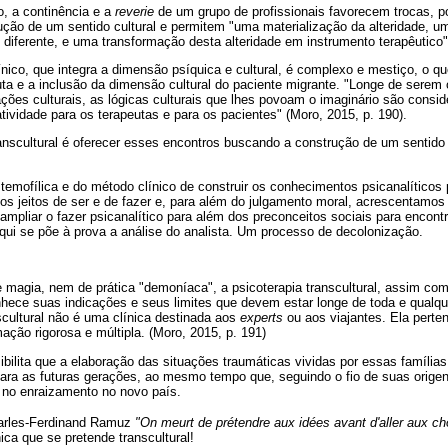
, a continência e a
reverie
de um grupo de profissionais favorecem trocas, po
ução de um sentido cultural e permitem "uma materialização da alteridade, 
 diferente, e uma transformação desta alteridade em instrumento terapêutico"
ínico, que integra a dimensão psíquica e cultural, é complexo e mestiço, o qu
a e a inclusão da dimensão cultural do paciente migrante. "Longe de serem 
ções culturais, as lógicas culturais que lhes povoam o imaginário são cons
atividade para os terapeutas e para os pacientes" (Moro, 2015, p. 190).
ranscultural é oferecer esses encontros buscando a construção de um sentido c
istemofílica e do método clínico de construir os conhecimentos psicanalítico
os jeitos de ser e de fazer e, para além do julgamento moral, acrescentamos
e ampliar o fazer psicanalítico para além dos preconceitos sociais para encont
qui se põe à prova a análise do analista. Um processo de decolonização.
 magia, nem de prática "demoníaca", a psicoterapia transcultural, assim com
nhece suas indicações e seus limites que devem estar longe de toda e qualqu
nscultural não é uma clínica destinada aos
experts
ou aos viajantes. Ela perte
ção rigorosa e múltipla. (Moro, 2015, p. 191)
sibilita que a elaboração das situações traumáticas vividas por essas famílias
ara as futuras gerações, ao mesmo tempo que, seguindo o fio de suas orige
al no enraizamento no novo país.
arles-Ferdinand Ramuz
"On meurt de prétendre aux idées avant d'aller aux ch
ica que se pretende transcultural!