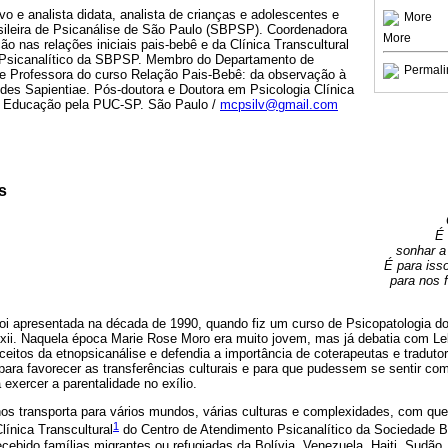
vo e analista didata, analista de crianças e adolescentes e
More
ileira de Psicanálise de São Paulo (SBPSP). Coordenadora
More
ção nas relações iniciais pais-bebê e da Clínica Transcultural
 Psicanalítico da SBPSP. Membro do Departamento de
Permali
e Professora do curso Relação Pais-Bebê: da observação à
edes Sapientiae. Pós-doutora e Doutora em Psicologia Clínica
a Educação pela PUC-SP. São Paulo /
mcpsilv@gmail.com
s
É 
sonhar a
É para iss
para nos 
e foi apresentada na década de 1990, quando fiz um curso de Psicopatologia 
 xii. Naquela época Marie Rose Moro era muito jovem, mas já debatia com Lebo
ceitos da etnopsicanálise e defendia a importância de coterapeutas e tradut
para favorecer as transferências culturais e para que pudessem se sentir c
 exercer a parentalidade no exílio.
os transporta para vários mundos, várias culturas e complexidades, com que a
1
línica Transcultural
do Centro de Atendimento Psicanalítico da Sociedade Br
ebido famílias migrantes ou refugiadas da Bolívia, Venezuela, Haiti, Sudão,