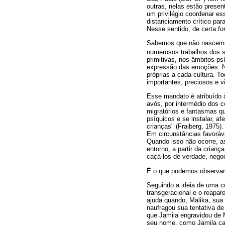
outras, nelas estão presen
um privilégio coordenar es
distanciamento crítico para
Nesse sentido, de certa for
Sabemos que não nascemos
numerosos trabalhos dos 
primitivas, nos âmbitos ps
expressão das emoções. No 
próprias a cada cultura. T
importantes, preciosos e v
Esse mandato é atribuído 
avós, por intermédio dos c
migratórios e fantasmas q
psíquicos e se instalar, 
crianças" (Fraiberg, 1975
Em circunstâncias favoráv
Quando isso não ocorre, as
entorno, a partir da crianç
caçá-los de verdade, negoc
É o que podemos observar 
Seguindo a ideia de uma c
transgeracional e o reapar
ajuda quando, Malika, sua 
naufragou sua tentativa d
que Jamila engravidou de 
seu nome, como Jamila car