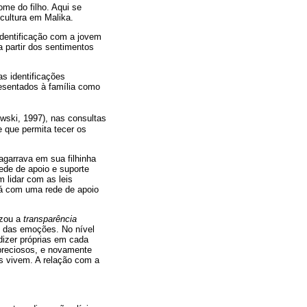
me do filho. Aqui se
 cultura em Malika.
identificação com a jovem
a partir dos sentimentos
as identificações
esentados à família como
wski, 1997), nas consultas
e que permita tecer os
agarrava em sua filhinha
ede de apoio e suporte
m lidar com as leis
ará com uma rede de apoio
izou a
transparência
ão das emoções. No nível
dizer próprias em cada
 preciosos, e novamente
is vivem. A relação com a