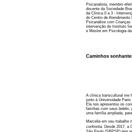
Psicanalista, membro efeti
docente da Sociedade Bras
da Clínica 0 a 3 - Interven
do Centro de Atendimento
Psicanálise com Crianças 
intervenção do Instituto S
e Mestre em Psicologia d
Caminhos sonhante
A clínica transcultural m
junto à Universidade Paris
Ela nos apresentou os con
famílias com seus bebês, 
uma família ampliada, para
Marcella em seu trabalho n
confronta. Desde 2017, a C
São Paulo (SBPSP) tem rec