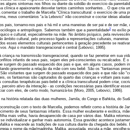
tes alguns sintomas nos filhos ou diante da solidão do exercício da parentali
sa clínica e apaixonante desvelar tantos caminhos sonhantes... O que cria um
 comentar o trabalho de Marcella "Clínica transcultural: o exercício de uma ps
ma, meus comentários "a la Lebovici" irão coconstruir e cocriar ideias aliada
 pais, tornamo-nos pais e há mil e uma maneiras de ser pai e de ser mãe
2
sociólogos e antropólogos. Sabemos também que a parentalidade
no exílio p
íquico e cultural, especialmente na mãe. No âmbito psíquico, pela revivescênc
âmbito cultural, pelo processo ligado a representações culturais, maneiras 
odos esses elementos culturais pertencentes à geração precedente se reativa
ivos. Aqui o mandato transgeracional é central (Lebovici, 1995).
à criança na transmissão transgeracional, quando se faz penetrar em sua vid
onflitos infantis de seus pais, sejam eles pré-conscientes ou recalcados. É 
ue surgem do passado esquecido dos pais e que, em alguns casos, podem in
afetando gravemente a relação da mãe com seu bebê. São os "fantasmas prese
). São visitantes que surgem do passado esquecido dos pais e que não são "
eis, os fantasmas são capturados do quarto das crianças e voltam para sua
 consultas terapêuticas pais-bebê e a clínica transcultural podem criar, cocr
a, parceiro ativo da interação - as condições necessárias para identificar es
iar com eles, de certo modo, humanizá-los (Moro, 2005, Lebovici, 1986).
na história relatada das duas mulheres, Jamila, do Congo e Bahkita, do Sud
oconstrução com o texto de Marcella, podemos refletir como a história de J
ecimento de seus fantasmas infantis. Essa mulher exuberante e exótica, mãe
filha mais velha, havia desaparecido de casa por vários dias. Malika retornou
e se individualizar e ganhar mais autonomia. Essa gravidez acontece justa
Malika e reacende as tradições de sua cultura diante da chegada dos bebês. 
rega o nome da mãe/madrinha. Malika, assustada, escuta a mãe, encolhe-se