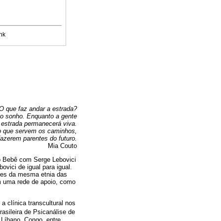
nk
O que faz andar a estrada?
o sonho. Enquanto a gente
 estrada permanecerá viva.
o que servem os caminhos,
fazerem parentes do futuro.
Mia Couto
do Bebê com Serge Lebovici
vici de igual para igual.
ores da mesma etnia das
om uma rede de apoio, como
 clínica transcultural nos
asileira de Psicanálise de
 Líbano, Congo, entre