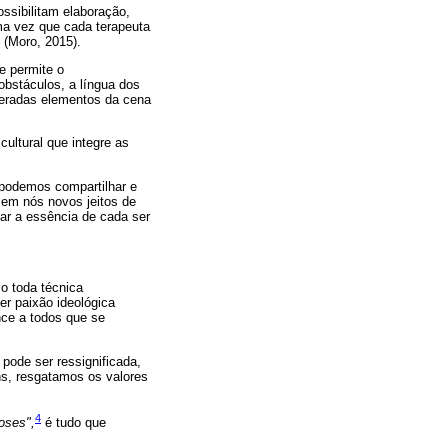
ssibilitam elaboração,
uma vez que cada terapeuta
 (Moro, 2015).
e permite o
obstáculos, a língua dos
ideradas elementos da cena
ultural que integre as
s podemos compartilhar e
 em nós novos jeitos de
rar a essência de cada ser
o toda técnica
er paixão ideológica
nce a todos que se
 pode ser ressignificada,
ns, resgatamos os valores
4
oses",
é tudo que