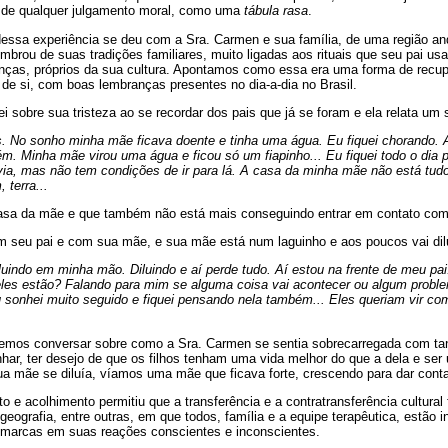
e de qualquer julgamento moral, como uma
tábula rasa
.
dessa experiência se deu com a Sra. Carmen e sua família, de uma região an
mbrou de suas tradições familiares, muito ligadas aos rituais que seu pai us
nças, próprios da sua cultura. Apontamos como essa era uma forma de recupe
 de si, com boas lembranças presentes no dia-a-dia no Brasil.
i sobre sua tristeza ao se recordar dos pais que já se foram e ela relata um 
. No sonho minha mãe ficava doente e tinha uma água. Eu fiquei chorando. 
. Minha mãe virou uma água e ficou só um fiapinho... Eu fiquei todo o dia p
ívia, mas não tem condições de ir para lá. A casa da minha mãe não está tud
 terra...
casa da mãe e que também não está mais conseguindo entrar em contato com
 seu pai e com sua mãe, e sua mãe está num laguinho e aos poucos vai dilu
uindo em minha mão. Diluindo e aí perde tudo. Aí estou na frente de meu pai..
es estão? Falando para mim se alguma coisa vai acontecer ou algum proble
 sonhei muito seguido e fiquei pensando nela também... Eles queriam vir com
emos conversar sobre como a Sra. Carmen se sentia sobrecarregada com tan
har, ter desejo de que os filhos tenham uma vida melhor do que a dela e se
 mãe se diluía, víamos uma mãe que ficava forte, crescendo para dar conta
o e acolhimento permitiu que a transferência e a contratransferência cultura
la geografia, entre outras, em que todos, família e a equipe terapêutica, estão 
 marcas em suas reações conscientes e inconscientes.