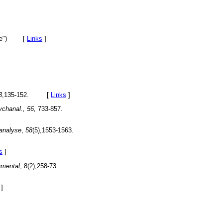
e")
[
Links
]
3
,135-152. [
Links
]
chanal., 56,
733-857.
analyse
,
58
(5),1553-1563.
s
]
amental
, 8(2),258-73.
]