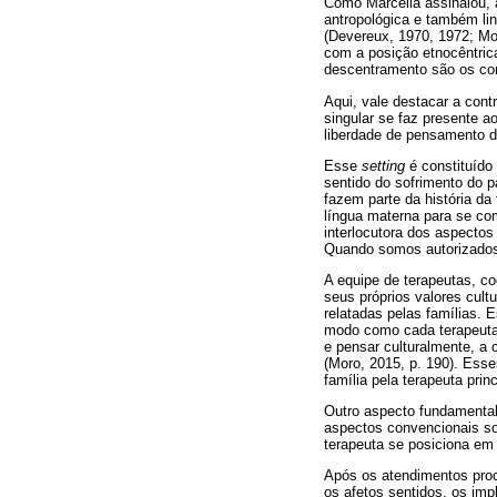
Como Marcella assinalou, a
antropológica e também ling
(Devereux, 1970, 1972; Mor
com a posição etnocêntric
descentramento são os comp
Aqui, vale destacar a cont
singular se faz presente ao
liberdade de pensamento do
Esse
setting
é constituído 
sentido do sofrimento do 
fazem parte da história da 
língua materna para se co
interlocutora dos aspectos
Quando somos autorizados
A equipe de terapeutas, co
seus próprios valores cul
relatadas pelas famílias. E
modo como cada terapeuta s
e pensar culturalmente, a 
(Moro, 2015, p. 190). Es
família pela terapeuta princ
Outro aspecto fundamenta
aspectos convencionais sob
terapeuta se posiciona em 
Após os atendimentos proc
os afetos sentidos, os imp