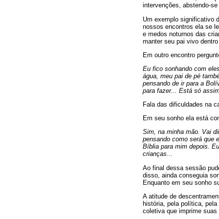
intervenções, abstendo-s
Um exemplo significativo 
nossos encontros ela se le
e medos noturnos das cria
manter seu pai vivo dentro
Em outro encontro pergunte
Eu fico sonhando com eles
água, meu pai de pé também
pensando de ir para a Bol
para fazer... Está só assim,
Fala das dificuldades na 
Em seu sonho ela está com
Sim, na minha mão. Vai dil
pensando como será que el
Bíblia para mim depois. Eu
crianças...
Ao final dessa sessão pud
disso, ainda conseguia son
Enquanto em seu sonho sua
A atitude de descentrament
história, pela política, pe
coletiva que imprime suas