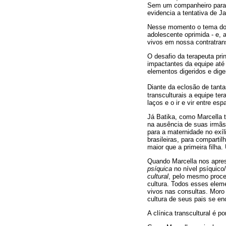
Sem um companheiro para ge
evidencia a tentativa de J
Nesse momento o tema do b
adolescente oprimida - e, 
vivos em nossa contratrans
O desafio da terapeuta prin
impactantes da equipe até
elementos digeridos e dige
Diante da eclosão de tanta
transculturais a equipe te
laços e o ir e vir entre e
Já Batika, como Marcella 
na ausência de suas irmãs 
para a maternidade no exíli
brasileiras, para comparti
maior que a primeira filha
Quando Marcella nos apres
psíquica
no nível psíquico/
cultural
, pelo mesmo proce
cultura. Todos esses elem
vivos nas consultas. Moro
cultura de seus pais se en
A clínica transcultural é p