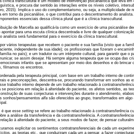
 clínica transcultural é um modelo de intervenção psicanalítica que leva em 
uística, e procura dar sentido às interações entre os níveis coletivo, intersub
o, 2015). Implica o uso do complementarismo, ou seja, a multiplicidade de r
a em torno da psicanálise, o que contribui para o descentramento do analist
onentes essenciais dessa clínica plural que é a clínica transcultural.
ribuição de Marcella ao qualificá-la como um exercício de uma psicanálise dec
 apontar para uma escuta clínica descentrada e livre de qualquer colonização 
 analista será fundamental para o exercício da clínica transcultural.
por vários terapeutas que recebem o paciente e sua família (visto que a famí
paciente, independente de sua idade); os profissionais que fizeram o encam
família no país); e um tradutor ou um intérprete cultural, para garantir que o p
municar, se assim desejar. Há sempre alguma terapeuta que se ocupa das cr
 emocionais infantis que se apresentam por meio dos desenhos e do brincar 
, filmamos os encontros.
ordenada pela terapeuta principal, com base em um trabalho interno de conti
turais e preconcepções, descentra-se, procurando transformar em sonhos as e
sse trabalho interno depende de um trabalho relacionado à contratransferência
e posiciona em relação à alteridade do paciente, os afetos sentidos, as teo
construção de suas conjecturas e intervenções durante o atendimento, elabo
ses sonhos/pensamentos
alfa
são oferecidos ao grupo, transformados em algo d
ipal.
l é que esse
setting
se refere ao trabalho relacionado à contratransferência cu
re a análise da transferência e da contratransferência. A
contratransferência
relação à alteridade do paciente, a seus modos de fazer, de pensar cultural
uramos explicitar os sentimentos contratransferenciais de cada um experime
lícitos, as teorias etc., que conduziram cada um a pensar, a fazer conjectura