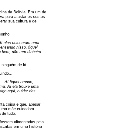
dina da Bolívia. Em um de
ava para afastar os sustos
rar sua cultura e de
sonho.
Aí eles colocaram uma
ensando nisso, fiquei
o bem, não tem dinheiro
 ninguém de lá.
indo...
. Aí fiquei orando,
ma. Aí ela trouxe uma
igo aqui, cuidar das
ta coisa e que, apesar
r uma mãe cuidadora.
 de tudo.
l fossem alimentadas pela
inscritas em uma história