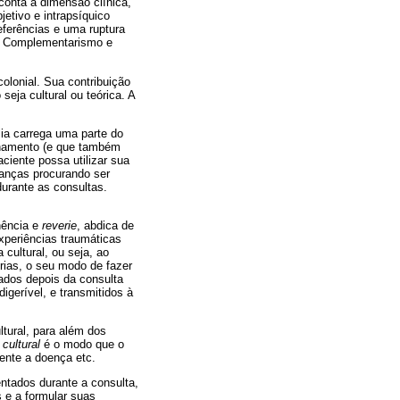
conta a dimensão clínica,
jetivo e intrapsíquico
eferências e uma ruptura
a. Complementarismo e
olonial. Sua contribuição
seja cultural ou teórica. A
lia carrega uma parte do
inhamento (e que também
aciente possa utilizar sua
ianças procurando ser
durante as consultas.
nência e
reverie
, abdica de
xperiências traumáticas
 cultural, ou seja, ao
rias, o seu modo de fazer
rados depois da consulta
igerível, e transmitidos à
ltural, para além dos
 cultural
é o modo que o
mente a doença etc.
ntados durante a consulta,
s e a formular suas