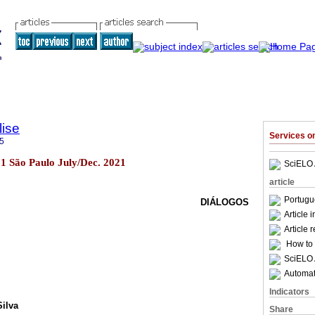
lise
Services 
5
101 São Paulo July/Dec. 2021
SciELO 
article
Portugu
DIÁLOGOS
Article 
Article 
How to c
SciELO 
Automati
Indicators
Silva
Share