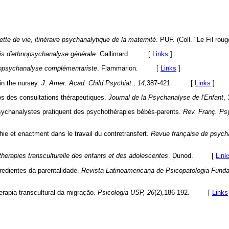
ette de vie, itinéraire psychanalytique de la maternité
. PUF. (Coll. "Le Fil roug
is d'ethnopsychanalyse générale
. Gallimard. [
Links
]
opsychanalyse complémentariste
. Flammarion. [
Links
]
 in the nursey.
J. Amer. Acad. Child Psychiat., 14
,387-421. [
Links
]
os des consultations thérapeutiques.
Journal de la Psychanalyse de l'Enfant
,
psychanalystes pratiquent des psychothérapies bébés-parents.
Rev. Franç. Psy
hie et enactment dans le travail du contretransfert.
Revue française de psych
herapies transculturelle des enfants et des adolescentes
. Dunod. [
Link
redientes da parentalidade.
Revista Latinoamericana de Psicopatologia Fund
erapia transcultural da migração.
Psicologia USP, 26
(2),186-192. [
Links