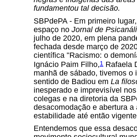
fundamentou tal decisão.
SBPdePA - Em primeiro lugar,
espaço no
Jornal de Psicanál
julho de 2020, em plena pan
fechada desde março de 2020.
científica "Racismo: o demoní
1
Ignácio Paim Filho,
Rafaela 
manhã de sábado, tivemos o 
sentido de Badiou em
La filo
inesperado e imprevisível nos
colegas e na diretoria da SB
desacomodação e abertura a 
estabilidade até então vigente
Entendemos que essa desaco
movimento sociocultural mundi