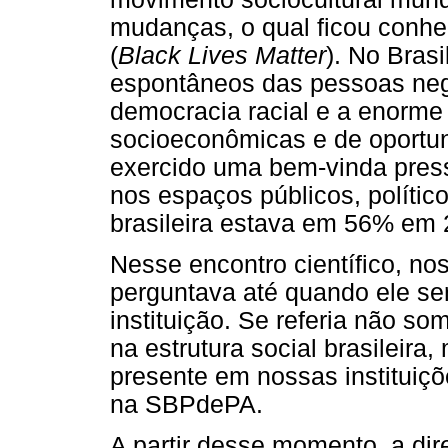
mudanças, o qual ficou conh
(
Black Lives Matter
). No Bras
espontâneos das pessoas neg
democracia racial e a enorme
socioeconômicas e de oportun
exercido uma bem-vinda pres
nos espaços públicos, político
brasileira estava em 56% em 
Nesse encontro científico, no
perguntava até quando ele se
instituição. Se referia não so
na estrutura social brasileira
presente em nossas instituiçõ
na SBPdePA.
A partir desse momento, a di