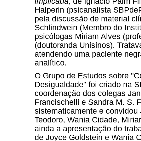
implicada,
de Ignácio Paim Fi
Halperin (psicanalista SBPde
pela discussão de material clí
Schlindwein (Membro do Insti
psicólogas Miriam Alves (prof
(doutoranda Unisinos). Tratav
atendendo uma paciente negra
analítico.
O Grupo de Estudos sobre "C
Desigualdade" foi criado na
coordenação dos colegas Jani
Francischelli e Sandra M. S.
sistematicamente e convidou
Teodoro, Wania Cidade, Miria
ainda a apresentação do traba
de Joyce Goldstein e Wania C