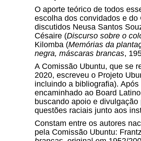
O aporte teórico de todos esse
escolha dos convidados e do 
discutidos Neusa Santos Souz
Césaire (
Discurso sobre o col
Kilomba (
Memórias da planta
negra, máscaras brancas
, 19
A Comissão Ubuntu, que se r
2020, escreveu o Projeto Ubu
incluindo a bibliografia). Ap
encaminhado ao Board Latino
buscando apoio e divulgação 
questões raciais junto aos inst
Constam entre os autores nac
pela Comissão Ubuntu: Frantz
brancas
, original em 1952/20