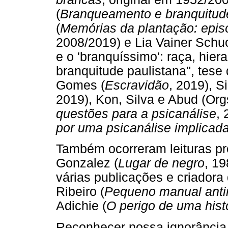
(
Branqueamento e branquitude
(
Memórias da plantação: epis
2008/2019) e Lia Vainer Schuc
e o 'branquíssimo': raça, hier
branquitude paulistana", tese
Gomes (
Escravidão
, 2019), S
2019), Kon, Silva e Abud (Or
questões para a psicanálise
, 
por uma psicanálise implicad
Também ocorreram leituras pr
Gonzalez (
Lugar de negro
, 19
várias publicações e criadora
Ribeiro (
Pequeno manual antir
Adichie (
O perigo de uma hist
Reconhecer nossa ignorância