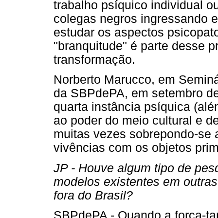
trabalho psíquico individual 
colegas negros ingressando e
estudar os aspectos psicopato
"branquitude" é parte desse p
transformação.
Norberto Marucco, em Seminári
da SBPdePA, em setembro de 
quarta instância psíquica (alé
ao poder do meio cultural e 
muitas vezes sobrepondo-se ao
vivências com os objetos primá
JP - Houve algum tipo de pes
modelos existentes em outras i
fora do Brasil?
SBPdePA - Quando a força-tare