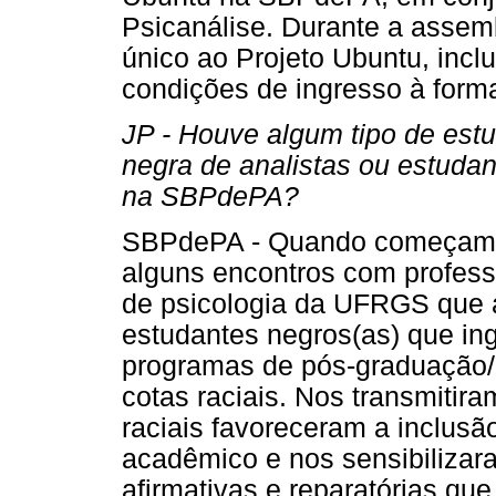
Psicanálise. Durante a assem
único ao Projeto Ubuntu, inc
condições de ingresso à for
JP - Houve algum tipo de est
negra de analistas ou estuda
na SBPdePA?
SBPdePA - Quando começamos
alguns encontros com professo
de psicologia da UFRGS que
estudantes negros(as) que in
programas de pós-graduação/
cotas raciais. Nos transmitir
raciais favoreceram a inclusã
acadêmico e nos sensibilizar
afirmativas e reparatórias qu