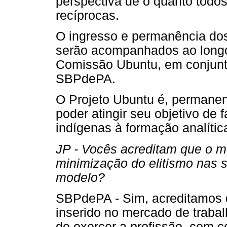
perspectiva de o quanto todo
recíprocas.
O ingresso e permanência dos
serão acompanhados ao longo
Comissão Ubuntu, em conjunto 
SBPdePA.
O Projeto Ubuntu é, permanen
poder atingir seu objetivo de 
indígenas à formação analític
JP - Vocês acreditam que o mo
minimização do elitismo nas 
modelo?
SBPdePA - Sim, acreditamos q
inserido no mercado de traba
de exercer a profissão, com c