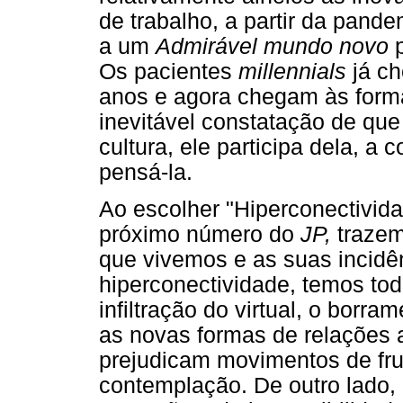
de trabalho, a partir da pand
a um
Admirável mundo novo
p
Os pacientes
millennials
já ch
anos e agora chegam às forma
inevitável constatação de que 
cultura, ele participa dela, a 
pensá-la.
Ao escolher "Hiperconectivid
próximo número do
JP,
trazem
que vivemos e as suas incidê
hiperconectividade, temos t
infiltração do virtual, o borra
as novas formas de relações 
prejudicam movimentos de fru
contemplação. De outro lado, 