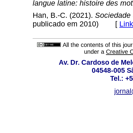
langue latine: histoire des mo
Han, B.-C. (2021).
Sociedade
[
Lin
publicado em 2010)
All the contents of this jo
under a
Creative 
Av. Dr. Cardoso de Melo
04548-005 Sã
Tel.: +
jorna