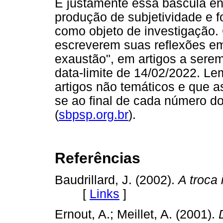
É justamente essa báscula ent
produção de subjetividade e 
como objeto de investigação.
escreverem suas reflexões em
exaustão", em artigos a sere
data-limite de 14/02/2022. 
artigos não temáticos e que 
se ao final de cada número d
(
sbpsp.org.br
).
Referências
Baudrillard, J. (2002).
A troca
[
Links
]
Ernout, A.; Meillet, A. (2001).