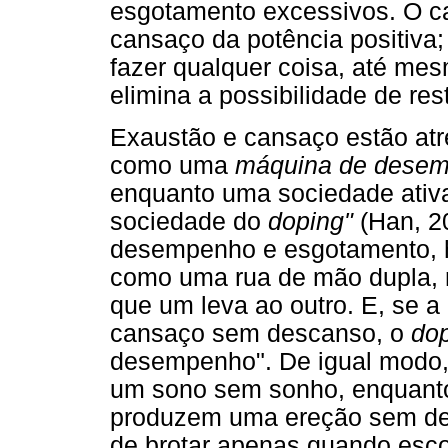
esgotamento excessivos. O 
cansaço da potência positiva;
fazer qualquer coisa, até me
elimina a possibilidade de res
Exaustão e cansaço estão at
como uma
máquina de desem
enquanto uma sociedade ativ
sociedade do
doping"
(Han, 2
desempenho e esgotamento, h
como uma rua de mão dupla, n
que um leva ao outro. E, se 
cansaço sem descanso, o
do
desempenho". De igual modo,
um sono sem sonho, enquanto
produzem uma ereção sem de
de brotar apenas quando esco