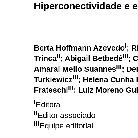
Hiperconectividade e 
I
Berta Hoffmann Azevedo
; R
II
III
Trinca
; Abigail Betbedé
; 
III
Amaral Mello Suannes
; De
III
Turkiewicz
; Helena Cunha 
III
Frateschi
; Luiz Moreno Gu
I
Editora
II
Editor associado
III
Equipe editorial