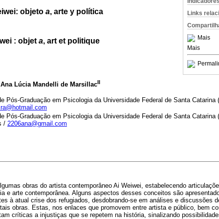
Indicadore
iwei: objeto
a
, arte y política
Links rela
Compartilh
Mais
wei : objet
a
, art et politique
Mais
Permali
II
 Ana Lúcia Mandelli de Marsillac
e Pós-Graduação em Psicologia da Universidade Federal de Santa Catarin
eira@hotmail.com
de Pós-Graduação em Psicologia da Universidade Federal de Santa Catarina
s /
2206ana@gmail.com
algumas obras do artista contemporâneo Ai Weiwei, estabelecendo articulaçõe
pia e arte contemporânea. Alguns aspectos desses conceitos são apresentad
tes à atual crise dos refugiados, desdobrando-se em análises e discussões d
 tais obras. Estas, nos enlaces que promovem entre artista e público, bem co
am críticas a injustiças que se repetem na história, sinalizando possibilid