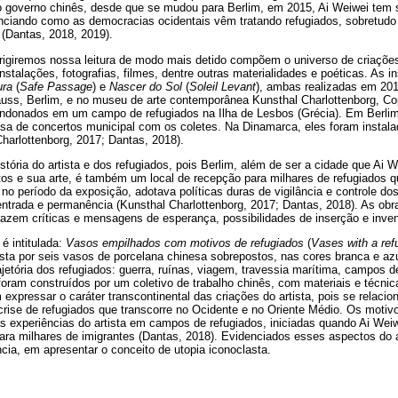
do governo chinês, desde que se mudou para Berlim, em 2015, Ai Weiwei tem 
nciando como as democracias ocidentais vêm tratando refugiados, sobretudo 
 (Dantas, 2018, 2019).
rigiremos nossa leitura de modo mais detido compõem o universo de criações
instalações, fotografias, filmes, dentre outras materialidades e poéticas. As 
ra
(
Safe Passage
) e
Nascer do Sol
(
Soleil Levant
), ambas realizadas em 201
auss, Berlim, e no museu de arte contemporânea Kunsthal Charlottenborg, 
andonados em um campo de refugiados na Ilha de Lesbos (Grécia). Em Berlim,
asa de concertos municipal com os coletes. Na Dinamarca, eles foram instal
harlottenborg, 2017; Dantas, 2018).
tória do artista e dos refugiados, pois Berlim, além de ser a cidade que Ai 
s e sua arte, é também um local de recepção para milhares de refugiados 
o período da exposição, adotava políticas duras de vigilância e controle dos 
 entrada e permanência (Kunsthal Charlottenborg, 2017; Dantas, 2018). As ob
trazem críticas e mensagens de esperança, possibilidades de inserção e inve
é intitulada:
Vasos empilhados com motivos de refugiados
(
Vases with a refu
ta por seis vasos de porcelana chinesa sobrepostos, nas cores branca e azu
jetória dos refugiados: guerra, ruínas, viagem, travessia marítima, campos d
ram construídos por um coletivo de trabalho chinês, com materiais e técnica
xpressar o caráter transcontinental das criações do artista, pois se relacio
rise de refugiados que transcorre no Ocidente e no Oriente Médio. Os motiv
experiências do artista em campos de refugiados, iniciadas quando Ai Weiwe
ara milhares de imigrantes (Dantas, 2018). Evidenciados esses aspectos do a
ia, em apresentar o conceito de utopia iconoclasta.