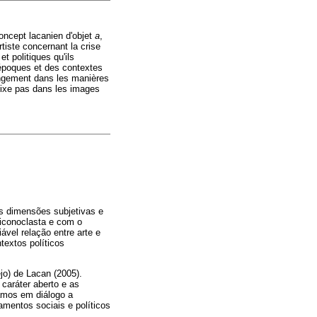
concept lacanien d'objet
a
,
tiste concernant la crise
t politiques qu'ils
s époques et des contextes
changement dans les manières
fixe pas dans les images
as dimensões subjetivas e
 iconoclasta e com o
vel relação entre arte e
textos políticos
jo) de Lacan (2005).
caráter aberto e as
amos em diálogo a
amentos sociais e políticos