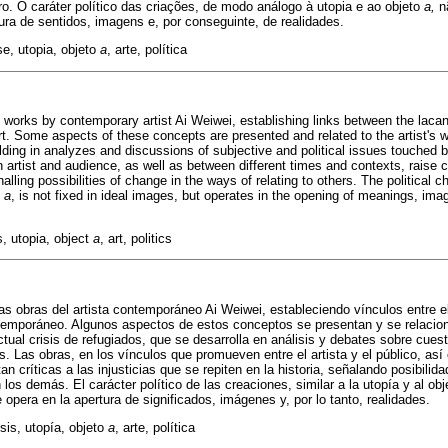
ro. O caráter político das criações, de modo análogo à utopia e ao objeto
a,
n
ura de sentidos, imagens e, por conseguinte, de realidades.
e, utopia, objeto
a
, arte, política
 works by contemporary artist Ai Weiwei, establishing links between the laca
t. Some aspects of these concepts are presented and related to the artist's 
olding in analyzes and discussions of subjective and political issues touched 
artist and audience, as well as between different times and contexts, raise cr
nalling possibilities of change in the ways of relating to others. The political c
t
a
, is not fixed in ideal images, but operates in the opening of meanings, ima
, utopia, object
a
, art, politics
nas obras del artista contemporáneo Ai Weiwei, estableciendo vínculos entre 
ntemporáneo. Algunos aspectos de estos conceptos se presentan y se relacion
actual crisis de refugiados, que se desarrolla en análisis y debates sobre cuest
s. Las obras, en los vínculos que promueven entre el artista y el público, así
n críticas a las injusticias que se repiten en la historia, señalando posibili
los demás. El carácter político de las creaciones, similar a la utopía y al ob
opera en la apertura de significados, imágenes y, por lo tanto, realidades.
sis, utopía, objeto
a
, arte, política