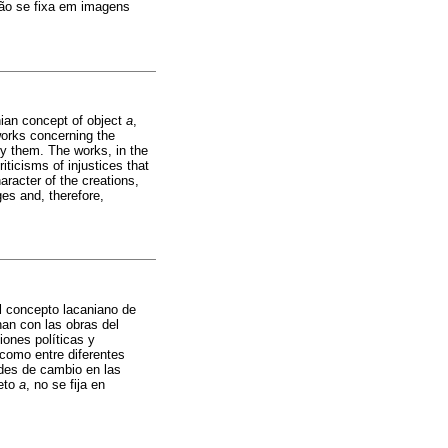
ão se fixa em imagens
nian concept of object
a
,
works concerning the
by them. The works, in the
iticisms of injustices that
haracter of the creations,
ges and, therefore,
el concepto lacaniano de
an con las obras del
iones políticas y
 como entre diferentes
dades de cambio en las
jeto
a
, no se fija en