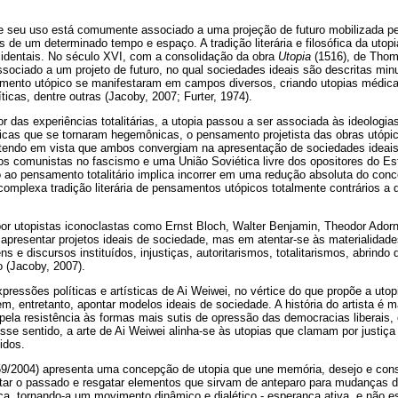
, e seu uso está comumente associado a uma projeção de futuro mobilizada pe
 de um determinado tempo e espaço. A tradição literária e filosófica da utop
ocidentais. No século XVI, com a consolidação da obra
Utopia
(1516), de Thom
sociado a um projeto de futuro, no qual sociedades ideais são descritas mi
nto utópico se manifestaram em campos diversos, criando utopias médicas
íticas, dentre outras (Jacoby, 2007; Furter, 1974).
 das experiências totalitárias, a utopia passou a ser associada às ideologias 
óricas que se tornaram hegemônicas, o pensamento projetista das obras utópi
, tendo em vista que ambos convergiam na apresentação de sociedades idea
dos comunistas no fascismo e uma União Soviética livre dos opositores do E
 ao pensamento totalitário implica incorrer em uma redução absoluta do con
omplexa tradição literária de pensamentos utópicos totalmente contrários a q
or utopistas iconoclastas como Ernst Bloch, Walter Benjamin, Theodor Ador
presentar projetos ideais de sociedade, mas em atentar-se às materialidade
ns e discursos instituídos, injustiças, autoritarismos, totalitarismos, abrindo
o (Jacoby, 2007).
essões políticas e artísticas de Ai Weiwei, no vértice do que propõe a utop
em, entretanto, apontar modelos ideais de sociedade. A história do artista é 
ela resistência às formas mais sutis de opressão das democracias liberais
se sentido, a arte de Ai Weiwei alinha-se às utopias que clamam por justiça 
cidos.
959/2004) apresenta uma concepção de utopia que une memória, desejo e cons
etar o passado e resgatar elementos que sirvam de anteparo para mudanças d
a, tornando-a um movimento dinâmico e dialético - esperança ativa, e não es