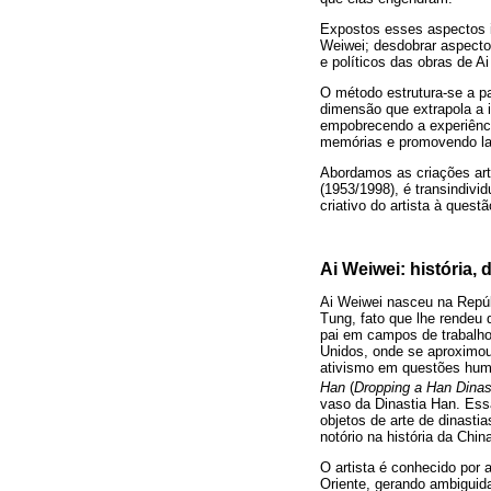
Expostos esses aspectos in
Weiwei; desdobrar aspectos
e políticos das obras de A
O método estrutura-se a p
dimensão que extrapola a i
empobrecendo a experiência
memórias e promovendo laç
Abordamos as criações art
(1953/1998), é transindivi
criativo do artista à ques
Ai Weiwei: história, 
Ai Weiwei nasceu na Repúb
Tung, fato que lhe rendeu
pai em campos de trabalho
Unidos, onde se aproximou
ativismo em questões huma
Han
(
Dropping a Han Dina
vaso da Dinastia Han. Essa
objetos de arte de dinasti
notório na história da Ch
O artista é conhecido por 
Oriente, gerando ambiguida