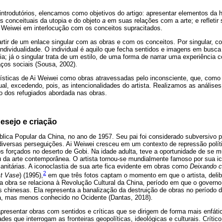
trodutórios, elencamos como objetivos do artigo: apresentar elementos da hi
 conceituais da utopia e do objeto
a
em suas relações com a arte; e refletir
i Weiwei em interlocução com os conceitos supracitados.
artir de um enlace singular com as obras e com os conceitos. Por singular
ndividualidade. O individual é aquilo que fecha sentidos e imagens em busca
; já o singular trata de um estilo, de uma forma de narrar uma experiência c
os sociais (Sousa, 2002).
ísticas de Ai Weiwei como obras atravessadas pelo inconsciente, que, como
dual, excedendo, pois, as intencionalidades do artista. Realizamos as análise
tão dos refugiados abordada nas obras.
desejo e criação
lica Popular da China, no ano de 1957. Seu pai foi considerado subversivo 
 diversas perseguições. Ai Weiwei cresceu em um contexto de repressão pol
s forçados no deserto de Gobi. Na idade adulta, teve a oportunidade de se 
 da arte contemporânea. O artista tornou-se mundialmente famoso por sua ic
nitárias. A iconoclastia de sua arte fica evidente em obras como
Deixando c
2
st Vase
) (1995),
em que três fotos captam o momento em que o artista, deli
 obra se relaciona à Revolução Cultural da China, período em que o governo
as chinesas. Ela representa a banalização da destruição de obras no período
ina, mas menos conhecido no Ocidente (Dantas, 2018).
apresentar obras com sentidos e críticas que se dirigem de forma mais enfát
des que interrogam as fronteiras geopolíticas, ideológicas e culturais. Crític