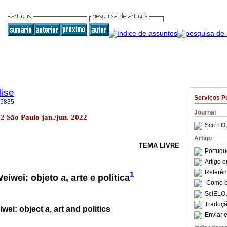
lise
Serviços P
-5835
Journal
02 São Paulo jan./jun. 2022
SciELO 
Artigo
TEMA LIVRE
Portugu
Artigo 
Referên
1
Weiwei: objeto
a
, arte e política
Como ci
SciELO 
Traduçã
iwei: object
a
, art and politics
Enviar e