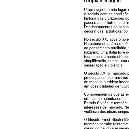
Utopia e imagem
Utopia significa não lugar
e sociais com as condições
história das civilizações 
passou a ser fortemente as
Desdobramentos do pensame
geográficas, artísticas, pol
No século XX, após o horror
Na esteira de análises te
ao pensamento totalitário
nazismo, uma Itália livre 
todo o pensamento utópico
simplificação, temos uma c
segregação e violência.
O século XX foi marcado p
preocupados não mais em a
de maneira a criticar image
em possibilidades de futur
Compreendemos que as expr
críticas ao autoritarismo s
Estado Chinês, e também p
interesses de mercado. Nes
violência dos ideais enrije
O filósofo Ernst Bloch (1
memória permite reinterpr
dando conteúdo à esperanç