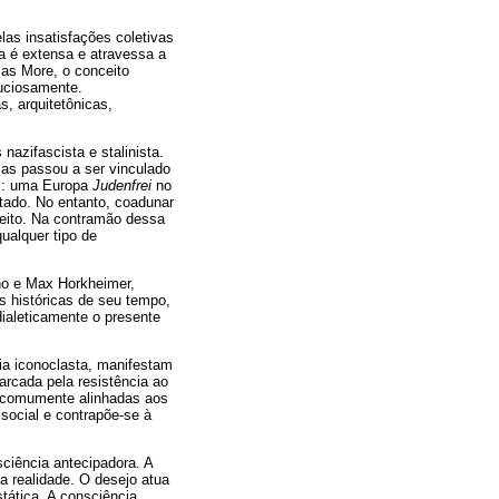
las insatisfações coletivas
ia é extensa e atravessa a
as More, o conceito
nuciosamente.
, arquitetônicas,
nazifascista e stalinista.
cas passou a ser vinculado
is: uma Europa
Judenfrei
no
stado. No entanto, coadunar
ceito. Na contramão dessa
ualquer tipo de
no e Max Horkheimer,
s históricas de seu tempo,
 dialeticamente o presente
ia iconoclasta, manifestam
marcada pela resistência ao
, comumente alinhadas aos
social e contrapõe-se à
ciência antecipadora. A
a realidade. O desejo atua
tática. A consciência