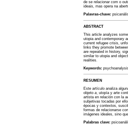
de se relacionar com o out
ideais, mas opera na abert
Palavras-chave:
psicanális
ABSTRACT
This article analyzes some
utopia and contemporary ar
current refugee crisis, unf
links they promote between 
are repeated in history, sig
similar to utopia and objec
realities.
Keywords:
psychoanalysis
RESUMEN
Este artículo analiza algu
objeto
a
, utopía y arte co
artista en relación con la 
subjetivas tocadas por ello
épocas y contextos, suscita
formas de relacionarse con 
imágenes ideales, sino que 
Palabras clave:
psicoanáli