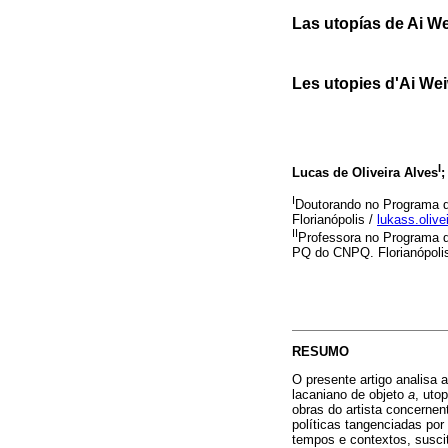
Las utopías de Ai We
Les utopies d'Ai Wei
I
Lucas de Oliveira Alves
;
I
Doutorando no Programa d
Florianópolis /
lukass.oliv
II
Professora no Programa 
PQ do CNPQ. Florianópoli
RESUMO
O presente artigo analisa 
lacaniano de objeto
a
, uto
obras do artista concernen
políticas tangenciadas por
tempos e contextos, suscit