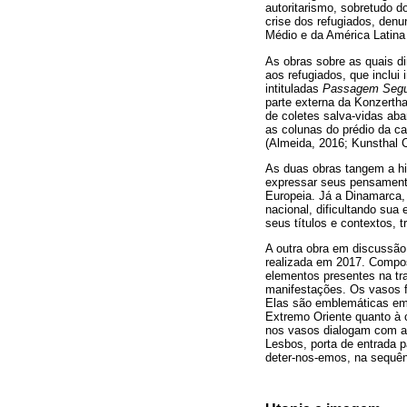
autoritarismo, sobretudo 
crise dos refugiados, denu
Médio e da América Latina
As obras sobre as quais di
aos refugiados, que inclui 
intituladas
Passagem Segu
parte externa da Konzerth
de coletes salva-vidas ab
as colunas do prédio da c
(Almeida, 2016; Kunsthal C
As duas obras tangem a his
expressar seus pensamento
Europeia. Já a Dinamarca, n
nacional, dificultando sua
seus títulos e contextos, 
A outra obra em discussão 
realizada em 2017. Compos
elementos presentes na tra
manifestações. Os vasos fo
Elas são emblemáticas em e
Extremo Oriente quanto à c
nos vasos dialogam com as 
Lesbos, porta de entrada p
deter-nos-emos, na sequênc