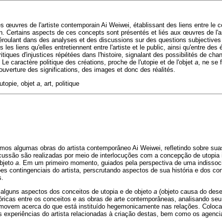
s œuvres de l'artiste contemporain Ai Weiwei, établissant des liens entre le 
ain. Certains aspects de ces concepts sont présentés et liés aux œuvres de l'ar
éroulant dans des analyses et des discussions sur des questions subjectives e
les liens qu'elles entretiennent entre l'artiste et le public, ainsi qu'entre de
ritiques d'injustices répétées dans l'histoire, signalant des possibilités de 
 Le caractère politique des créations, proche de l'utopie et de l'objet
a
, ne se 
ouverture des significations, des images et donc des réalités.
topie, objet
a
, art, politique
amos algumas obras do artista contemporâneo Ai Weiwei, refletindo sobre su
iscussão são realizadas por meio de interlocuções com a concepção de utopia
objeto
a
. Em um primeiro momento, guiados pela perspectiva de uma indissociá
s contingenciais do artista, perscrutando aspectos de sua história e dos con
s.
 alguns aspectos dos conceitos de utopia e de objeto
a
(objeto causa do dese
icas entre os conceitos e as obras de arte contemporâneas, analisando seu 
omovem acerca do que está instituído hegemonicamente nas relações. Coloc
s experiências do artista relacionadas à criação destas, bem como os agenci