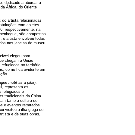
se dedicado a abordar a
da África, do Oriente
 do artista relacionadas
instalações com coletes
6, respectivamente, na
Copenhague, são compostas
 o artista envolveu todas
ados nas janelas do museu
Weiwei elegeu para
que chegam à União
refugiados no território
ras, como fica evidente em
nção.
gee motif as a pilar
),
l, representa os
e refugiados e
s tradicionais da China.
nam tanto à cultura do
os e eventos retratados
i visitou a ilha grega de
rtista e de suas obras,