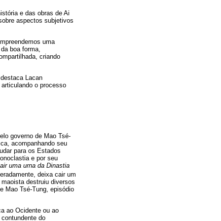
stória e das obras de Ai
 sobre aspectos subjetivos
, compreendemos uma
 da boa forma,
ompartilhada, criando
 destaca Lacan
s articulando o processo
pelo governo de Mao Tsé-
ítica, acompanhando seu
mudar para os Estados
onoclastia e por seu
air uma urna da Dinastia
beradamente, deixa cair um
 maoista destruiu diversos
 de Mao Tsé-Tung, episódio
ica ao Ocidente ou ao
o contundente do