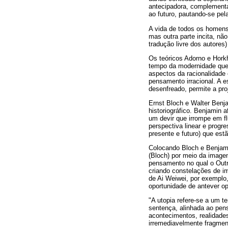
antecipadora, complementad
ao futuro, pautando-se pel
A vida de todos os homens
mas outra parte incita, nã
tradução livre dos autores)
Os teóricos Adorno e Hork
tempo da modernidade que 
aspectos da racionalidade 
pensamento irracional. A 
desenfreado, permite a pro
Ernst Bloch e Walter Benj
historiográfico. Benjamin 
um devir que irrompe em fl
perspectiva linear e progr
presente e futuro) que est
Colocando Bloch e Benjami
(Bloch) por meio da image
pensamento no qual o Outro
criando constelações de i
de Ai Weiwei, por exemplo,
oportunidade de antever o
"A utopia refere-se a um te
sentença, alinhada ao pen
acontecimentos, realidade
irremediavelmente fragment