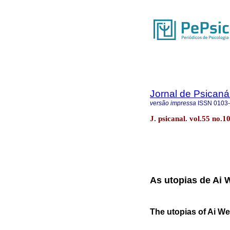
Jornal de Psicaná
versão impressa
ISSN
0103
J. psicanal. vol.55 no.1
As utopias de Ai 
The utopias of Ai We