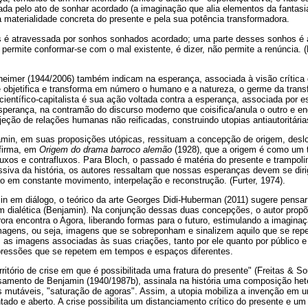
a pelo ato de sonhar acordado (a imaginação que alia elementos da fantasia 
a materialidade concreta do presente e pela sua potência transformadora.
 é atravessada por sonhos sonhados acordado; uma parte desses sonhos é a
o permite conformar-se com o mal existente, é dizer, não permite a renúncia. 
heimer (1944/2006) também indicam na esperança, associada à visão crítica
objetifica e transforma em número o humano e a natureza, o germe da tran
científico-capitalista é sua ação voltada contra a esperança, associada por 
esperança, na contramão do discurso moderno que coisifica/anula o outro e 
jeção de relações humanas não reificadas, construindo utopias antiautoritária
amin, em suas proposições utópicas, ressituam a concepção de origem, desl
afirma, em
Origem do drama barroco alemão
(1928), que a origem é como um t
uxos e contrafluxos. Para Bloch, o passado é matéria do presente e trampolim
essiva da história, os autores ressaltam que nossas esperanças devem se dir
ão em constante movimento, interpelação e reconstrução. (Furter, 1974).
n em diálogo, o teórico da arte Georges Didi-Huberman (2011) sugere pensar
m dialética (Benjamin). Na conjunção dessas duas concepções, o autor pro
ra encontra o Agora, liberando formas para o futuro, estimulando a imaginaçã
magens, ou seja, imagens que se sobreponham e sinalizem aquilo que se repet
 as imagens associadas às suas criações, tanto por ele quanto por público e
pressões que se repetem em tempos e espaços diferentes.
rritório de crise em que é possibilitada uma fratura do presente" (Freitas & S
samento de Benjamin (1940/1987b), assinala na história uma composição het
s mutáveis, "saturação de agoras". Assim, a utopia mobiliza a invenção em 
ado e aberto. A crise possibilita um distanciamento crítico do presente e um 