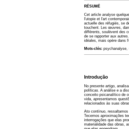
RÉSUMÉ
Cet article analyse quelque
l'utopie et l'art contempor
actuelle des réfugiés, se d
touchent. Les œuvres, dans 
différents, soulèvent des c
de se rapporter aux autres.
idéales, mais opère dans l'
Mots-clés:
psychanalyse, u
Introdução
No presente artigo, analis
políticas. A análise e a d
conceito psicanalítico de 
vida, apresentamos questõe
relacionados às suas obra
Ato contínuo, ressaltamos
Tecemos aproximações teór
interrogações que elas pr
materialidade das obras, a
que elas engendram.