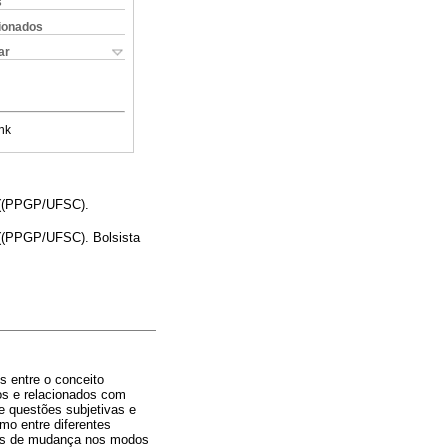
s
cionados
ar
nk
a ((PPGP/UFSC).
 ((PPGP/UFSC). Bolsista
s entre o conceito
os e relacionados com
e questões subjetivas e
mo entre diferentes
ades de mudança nos modos