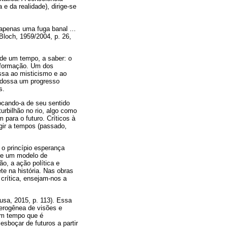
e da realidade), dirige-se
penas uma fuga banal ...
(Bloch, 1959/2004, p. 26,
 de um tempo, a saber: o
sformação. Um dos
essa ao misticismo e ao
endossa um progresso
s.
ocando-a de seu sentido
urbilhão no rio, algo como
 para o futuro. Críticos à
igir a tempos (passado,
 o princípio esperança
põe um modelo de
o, a ação política e
e na história. Nas obras
 crítica, ensejam-nos a
ousa, 2015, p. 113). Essa
erogênea de visões e
um tempo que é
esboçar de futuros a partir