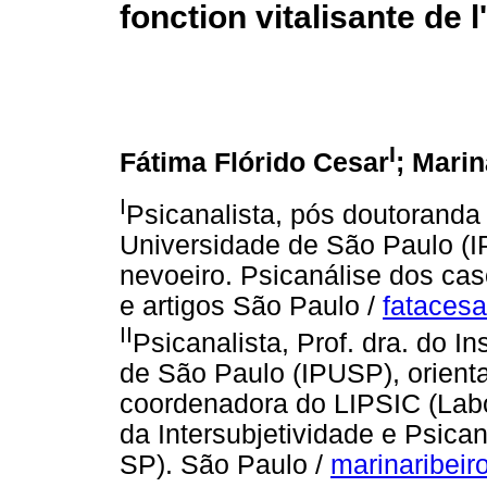
fonction vitalisante de l
I
Fátima Flórido Cesar
; Marin
I
Psicanalista, pós doutoranda 
Universidade de São Paulo (I
nevoeiro. Psicanálise dos caso
e artigos São Paulo /
fataces
II
Psicanalista, Prof. dra. do I
de São Paulo (IPUSP), orient
coordenadora do LIPSIC (Labor
da Intersubjetividade e Psi
SP). São Paulo /
marinaribei