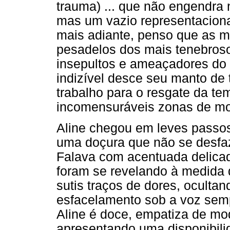
trauma) ... que não engendra
mas um vazio representacional
mais adiante, penso que as m
pesadelos dos mais tenebroso
insepultos e ameaçadores do q
indizível desce seu manto de 
trabalho para o resgate da te
incomensuráveis zonas de mort
Aline chegou em leves passos
uma doçura que não se desfa
Falava com acentuada delicad
foram se revelando à medida 
sutis traços de dores, oculta
esfacelamento sob a voz semp
Aline é doce, empatiza de mod
apresentando uma disponibilida