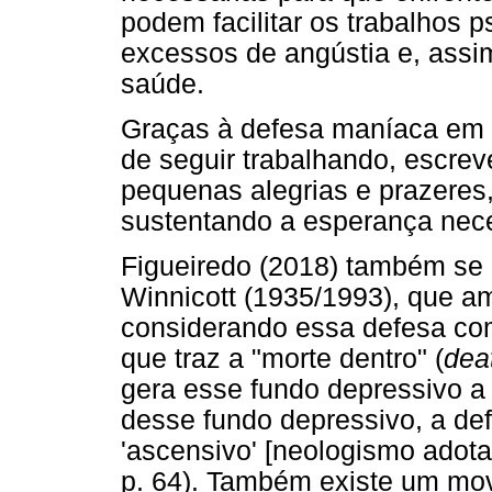
podem facilitar os trabalhos p
excessos de angústia e, assi
saúde.
Graças à defesa maníaca em 
de seguir trabalhando, escre
pequenas alegrias e prazeres
sustentando a esperança nece
Figueiredo (2018) também se 
Winnicott (1935/1993), que am
considerando essa defesa com
que traz a "morte dentro" (
dea
gera esse fundo depressivo a
desse fundo depressivo, a d
'ascensivo' [neologismo adota
p. 64). Também existe um mov