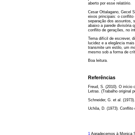
aberto por esse relatório.
Cesar Ottalagano, Gecel Sz
eixos principais: o confli
separação dos assuntos, si
abaixo a parede divisória 
conflito de gerações, no i
Tema difícil de escrever, 
lucidez e a elegância mais
transmite um estilo, um m
mesmo sob a forma de crít
Boa leitura.
Referências
Freud, S. (2010). O início 
Letras. (Trabalho original 
Schneider, G. et al. (1973)
Uchôa, D. (1973). Conflito
1
Agradecemos à Monica Sal