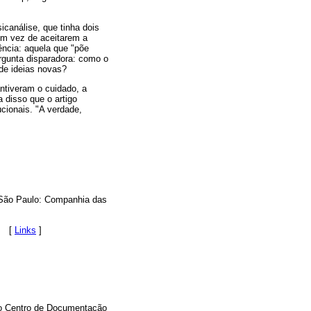
icanálise, que tinha dois
 em vez de aceitarem a
ência: aquela que "põe
ergunta disparadora: como o
 de ideias novas?
antiveram o cuidado, a
 disso que o artigo
cionais. "A verdade,
). São Paulo: Companhia das
. [
Links
]
 do Centro de Documentação