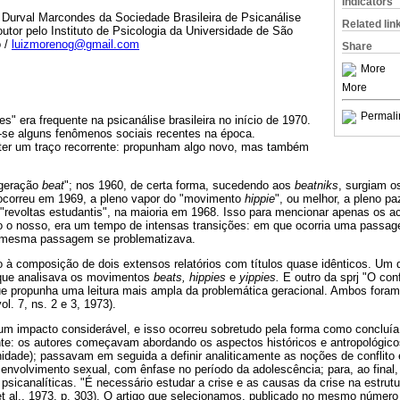
Indicators
o Durval Marcondes da Sociedade Brasileira de Psicanálise
Related lin
tor pelo Instituto de Psicologia da Universidade de São
o /
luizmorenog@gmail.com
Share
More
More
Permali
s" era frequente na psicanálise brasileira no início de 1970.
a-se alguns fenômenos sociais recentes na época.
er um traço recorrente: propunham algo novo, mas também
"geração
beat
"; nos 1960, de certa forma, sucedendo aos
beatniks
, surgiam 
ocorreu em 1969, a pleno vapor do "movimento
hippie
", ou melhor, a pleno pa
revoltas estudantis", na maioria em 1968. Isso para mencionar apenas os a
 o nosso, era um tempo de intensas transições: em que ocorria uma passag
 mesma passagem se problematizava.
 à composição de dois extensos relatórios com títulos quase idênticos. Um
 que analisava os movimentos
beats, hippies
e
yippies.
E outro da sprj "O con
 que propunha uma leitura mais ampla da problemática geracional. Ambos fora
vol. 7, ns. 2 e 3, 1973).
 um impacto considerável, e isso ocorreu sobretudo pela forma como concluía
nte: os autores começavam abordando os aspectos históricos e antropológico
idade); passavam em seguida a definir analiticamente as noções de conflito 
nvolvimento sexual, com ênfase no período da adolescência; para, ao final, 
s psicanalíticas. "É necessário estudar a crise e as causas da crise na estru
et al., 1973, p. 303). O artigo que selecionamos, publicado no mesmo número