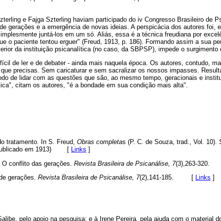
terling e Fajga Szterling haviam participado do iv Congresso Brasileiro de Ps
to de gerações e a emergência de novas ideias. A perspicácia dos autores foi,
mplesmente juntá-los em um só. Aliás, essa é a técnica freudiana por excel
que o paciente tentou erguer" (Freud, 1913, p. 186). Formando assim a sua p
nterior da instituição psicanalítica (no caso, da SBPSP), impede o surgimento
difícil de ler e de debater - ainda mais naquela época. Os autores, contudo, m
 que precisas. Sem caricaturar e sem sacralizar os nossos impasses. Resulta
odo de lidar com as questões que são, ao mesmo tempo, geracionais e institu
ica", citam os autores, "é a bondade em sua condição mais alta".
do tratamento. In S. Freud,
Obras completa
s (P. C. de Souza, trad., Vol. 10
publicado em 1913)
[
Links
]
. O conflito das gerações.
Revista Brasileira de Psicanálise, 7
(3),263-320
 de gerações.
Revista Brasileira de Psicanálise, 7
(2),141-185. [
Links
]
ibe, pelo apoio na pesquisa; e à Irene Pereira, pela ajuda com o material