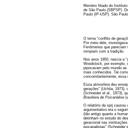
Membro filiado do Institut
de São Paulo (SBPSP). Dou
Paulo (IP-USP). São Paul
O tema "conflito de geraçõe
Por meio dele, investigav
Fenômenos que pareciam t
rompiam com a tradição.
Nos anos 1950, nascia a 
Woodstock, por exemplo, 
pipocavam pelo mundo as "
mais conhecidos. Tal como
concomitantemente, essa
Essa atmosfera deu ensejo
gerações" (Uchôa, 1973),
(Schneider et al., 1973),
Brasileira de Psican
á
lise
(
O relatório da sprj causou
argumentativo era o segui
(tão antigo quanto a human
detinham no estudo do dese
geracional nas instituiçõe
psicanalistas" (Schneider 