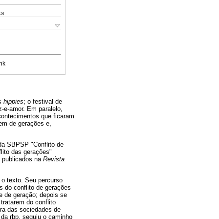
ks
nk
os
hippies
; o festival de
z-e-amor. Em paralelo,
contecimentos que ficaram
em de gerações e,
 da SBPSP "Conflito de
flito das gerações"
m publicados na
Revista
 o texto. Seu percurso
s do conflito de gerações
e de geração; depois se
tratarem do conflito
tura das sociedades de
 da rbp, seguiu o caminho