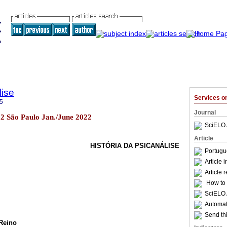
lise
Services 
5
Journal
102 São Paulo Jan./June 2022
SciELO 
Article
HISTÓRIA DA PSICANÁLISE
Portugu
Article 
Article 
How to c
SciELO 
Automati
Send thi
Reino