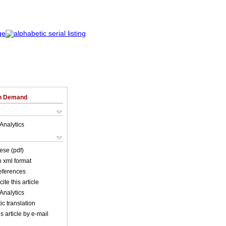
on Demand
Analytics
ese (pdf)
in xml format
references
ite this article
Analytics
c translation
s article by e-mail