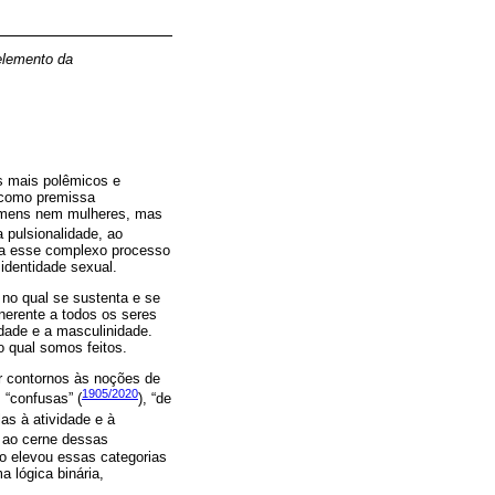
elemento da
s mais polêmicos e
a como premissa
homens nem mulheres, mas
 pulsionalidade, ao
s a esse complexo processo
identidade sexual.
 no qual se sustenta e se
inerente a todos os seres
idade e a masculinidade.
o qual somos feitos.
ar contornos às noções de
1905/2020
 “confusas” (
), “de
-las à atividade e à
r ao cerne dessas
o elevou essas categorias
a lógica binária,