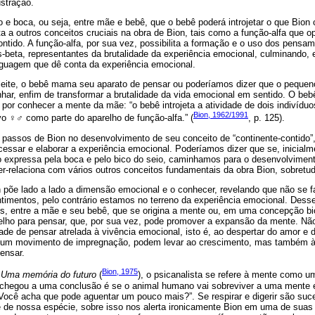
ustração.
o e boca, ou seja, entre mãe e bebê, que o bebê poderá introjetar o que Bion
a a outros conceitos cruciais na obra de Bion, tais como a função-alfa que 
ntido. A função-alfa, por sua vez, possibilita a formação e o uso dos pensa
-beta, representantes da brutalidade da experiência emocional, culminando, 
inguagem que dê conta da experiência emocional.
ite, o bebê mama seu aparato de pensar ou poderíamos dizer que o pequeno c
nhar, enfim de transformar a brutalidade da vida emocional em sentido. O b
por conhecer a mente da mãe: “o bebê introjeta a atividade de dois indivíd
Bion, 1962/1991
ivo
♀♂
como parte do aparelho de função-alfa.” (
, p. 125).
 passos de Bion no desenvolvimento de seu conceito de “continente-contido”,
cessar e elaborar a experiência emocional. Poderíamos dizer que se, inicialm
o expressa pela boca e pelo bico do seio, caminhamos para o desenvolvimen
er-relaciona com vários outros conceitos fundamentais da obra Bion, sobretud
n põe lado a lado a dimensão emocional e o conhecer, revelando que não se 
ntimentos, pelo contrário estamos no terreno da experiência emocional. Dess
, entre a mãe e seu bebê, que se origina a mente ou, em uma concepção bi
arelho para pensar, que, por sua vez, pode promover a expansão da mente. N
de de pensar atrelada à vivência emocional, isto é, ao despertar do amor e 
um movimento de impregnação, podem levar ao crescimento, mas também à d
ensar.
Bion, 1975
m
Uma memória do futuro
(
), o psicanalista se refere à mente como u
 chegou a uma conclusão é se o animal humano vai sobreviver a uma mente
 Você acha que pode aguentar um pouco mais?”. Se respirar e digerir são su
e de nossa espécie, sobre isso nos alerta ironicamente Bion em uma de suas