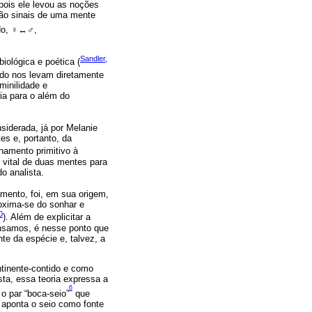
pois ele levou as noções
dão sinais de uma mente
do,
♀
↔
♂
,
Sandler,
iológica e poética (
tido nos levam diretamente
minilidade e
ia para o além do
nsiderada, já por Melanie
s e, portanto, da
namento primitivo à
 vital de duas mentes para
o analista.
mento, foi, em sua origem,
roxima-se do sonhar e
0
). Além de explicitar a
samos, é nesse ponto que
te da espécie e, talvez, a
ntinente-contido e como
ta, essa teoria expressa a
6
o par “boca-seio”
que
e aponta o seio como fonte