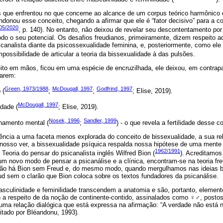
s que enfrentou no que concerne ao alcance de um corpus teórico harmônico 
ndonou esse conceito, chegando a afirmar que ele é “fator decisivo” para a 
05/2020
, p. 140). No entanto, não deixou de revelar seu descontentamento por 
do o seu potencial. Os desafios freudianos, primeiramente, dizem respeito ao
canalista diante da psicossexualidade feminina, e, posteriormente, como ele
impossibilidade de articular a teoria da bissexualidade à das pulsões.
to em mãos, ficou em uma espécie de encruzilhada, ele deixou, em contrapar
larem:
Green, 1973/1988
McDougall, 1997
Godfrind, 1997
 (
;
;
; Elise, 2019).
McDougall, 1997
idade (
; Elise, 2019).
Nosek, 1996
Sandler, 1999
onamento mental (
;
) - o que revela a fertilidade desse c
rência a uma faceta menos explorada do conceito de bissexualidade, a sua r
nosso ver, a bissexualidade psíquica respalda nossa hipótese de uma mente 
1962/1991
Teoria do pensar do psicanalista inglês Wilfred Bion (
). Acreditamos
um novo modo de pensar a psicanálise e a clínica, encontram-se na teoria fr
 não há Bion sem Freud e, do mesmo modo, quando mergulhamos nas ideias b
 sem o clarão que Bion coloca sobre os textos fundadores da psicanálise.
asculinidade e feminilidade transcendem a anatomia e são, portanto, element
n a respeito de da noção de continente-contido, assinalados como
♀♂
, posto
uma relação dialógica que está expressa na afirmação: “A verdade não está 
citado por Bléandonu, 1993).