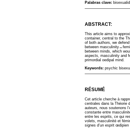
Palabras clave:
bisexuali
ABSTRACT:
This article aims to appro
container, central to the 
of both authors, we defend
between masculinity↔feminin
between minds, which would
aspects, masculinity and fe
primordial oedipal mind.
Keywords:
psychic bisexua
RÉSUMÉ
Cet article cherche à rapp
centrales dans la Théorie 
auteurs, nous soutenons l’
constante entre masculinit
entre les esprits, ce qui 
volets, masculinité et fém
signes d’un esprit œdipien 