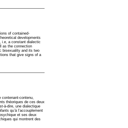
ions of contained-
 theoretical developments
i.e, a constant dialectic
ll as the connection
 bisexuality and its two
tions that give signs of a
e contenant-contenu,
ents théoriques de ces deux
t-à-dire, une dialectique
nfants qu’à l’accouplement
é psychique et ses deux
ychiques qui montrent des