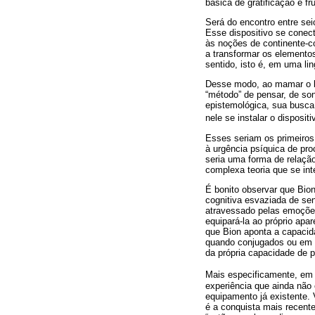
básica de gratificação e fr
Será do encontro entre sei
Esse dispositivo se conect
às noções de continente-co
a transformar os elementos
sentido, isto é, em uma l
Desse modo, ao mamar o le
“método” de pensar, de so
epistemológica, sua busca 
nele se instalar o disposit
Esses seriam os primeiros
à urgência psíquica de pro
seria uma forma de relaçã
complexa teoria que se int
É bonito observar que Bio
cognitiva esvaziada de se
atravessado pelas emoções
equipará-la ao próprio ap
que Bion aponta a capacida
quando conjugados ou em 
da própria capacidade de p
Mais especificamente, e
experiência que ainda não
equipamento já existente.
é a conquista mais recent