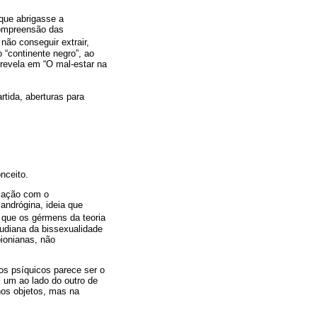
que abrigasse a
compreensão das
não conseguir extrair,
 “continente negro”, ao
 revela em “O mal-estar na
tida, aberturas para
onceito.
elação com o
andrógina, ideia que
 que os gérmens da teoria
eudiana da bissexualidade
ionianas, não
os psíquicos parece ser o
s um ao lado do outro de
nos objetos, mas na