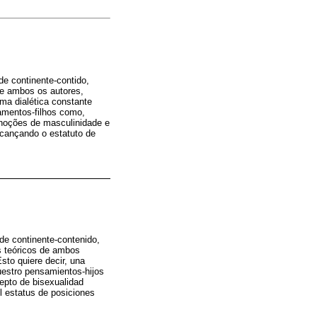
de continente-contido,
 de ambos os autores,
ma dialética constante
amentos-filhos como,
noções de masculinidade e
lcançando o estatuto de
 de continente-contenido,
os teóricos de ambos
sto quiere decir, una
nuestro pensamientos-hijos
epto de bisexualidad
l estatus de posiciones