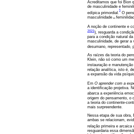
Acreditamos que foi Bion q
de masculinidade e femini
5
edípica primordial.
O pensa
masculinidade↔feminilida
A noção de continente e co
2021
), resguarda a condiç
para a condição natural da
masculinidade, de gerar a 
desumano, representado, po
As raízes da teoria do pens
Klein, não só como um mec
instauração e manutenção d
relação analítica, isto é,
a expansão da vida psíquic
Em
O aprender com a expe
a identificação projetiva.
abarca a experiência emoci
origem do pensamento, o q
a teoria do continente-con
mais surpreendente.
Nessa etapa de sua obra, B
ambas se relacionam, evide
relação primeira e arcaica
resguardaria essa dimensão