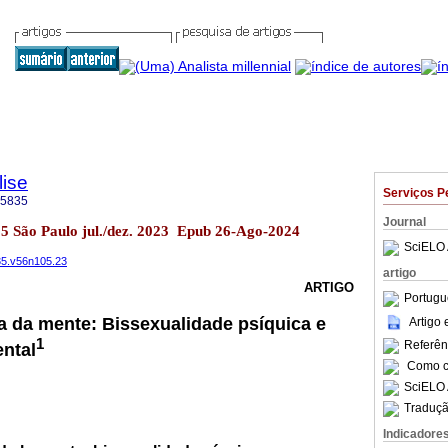
lise
Serviços P
-5835
Journal
105 São Paulo jul./dez. 2023 Epub 26-Ago-2024
SciELO 
835.v56n105.23
artigo
ARTIGO
Portugu
a da mente: Bissexualidade psíquica e
Artigo
1
Referên
ntal
Como ci
SciELO 
Traduçã
Indicadore