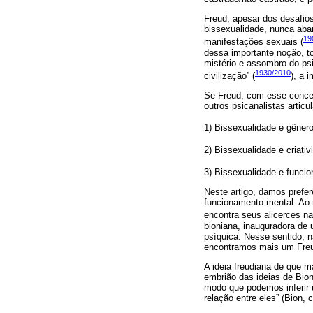
Freud, apesar dos desafio
bissexualidade, nunca aba
19
manifestações sexuais (
dessa importante noção, to
mistério e assombro do psi
1930/2010
civilização” (
), a 
Se Freud, com esse concei
outros psicanalistas articu
1) Bissexualidade e gênero
2) Bissexualidade e criativ
3) Bissexualidade e funci
Neste artigo, damos prefe
funcionamento mental. Ao 
encontra seus alicerces na 
bioniana, inauguradora de 
psíquica. Nesse sentido,
encontramos mais um Freud
A ideia freudiana de que m
embrião das ideias de Bio
modo que podemos inferir 
relação entre eles” (Bion, 