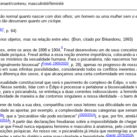
tenant/contenu; masculinité/féminité
 tão normal quanto nascer com dois olhos; um homem ou uma mulher sem o 
ia tão desumano quanto um ciclope.
967
, p. 64)
nos objetos, mas na relação entre eles.
(Bion, citado por Bléandonu, 1993)
4
ss, entre os anos de 1898 e 1904,
Freud desenvolveu um de seus conceito
lidade psíquica. Freud atribui a essa noção enorme importância, colocando-
r os mistérios da sexualidade humana. Para o psicanalista, não nascemos 
Freud, 1905/2020
ginalmente bissexual” (
, p. 28), apenas no progresso de nossa
 em suas infinitas possibilidades, considerando todos os conflitos inerente
a diferença dos sexos, é que alcançamos uma certa conformidade em nossa 
xualidade constitucional que será o pavimento do complexo de Édipo, o solo
 Nesse sentido, lidar com o Édipo é processar e perlaborar a bissexualidade 
 para o psicanalista, se entrelaça a duas correntes indissociáveis: a feminil
vidade de maneira a dar contornos singulares a nossa identidade - o barro d
rrer de toda a sua obra, compartilha com seus leitores sua dificuldade em d
idade ao apontar, por exemplo, a complexidade dessas categorias que seriam
0a
1920/2014
), que a “psicanálise não pode esclarecer” (
), e que, por fim, atrelá
0/2014
). A partir das declarações freudianas sobre a impossibilidade de chega
r que Freud nunca equiparou feminino e masculino à anatomia, pelo contrári
ições psíquicas. Ao nosso ver, o psicanalista já intuía que restringi-las a um
David, 1975/2018
rder a relação dialética entre masculinidade e feminilidade (
).