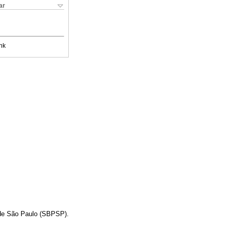
ar
nk
e de São Paulo (SBPSP).