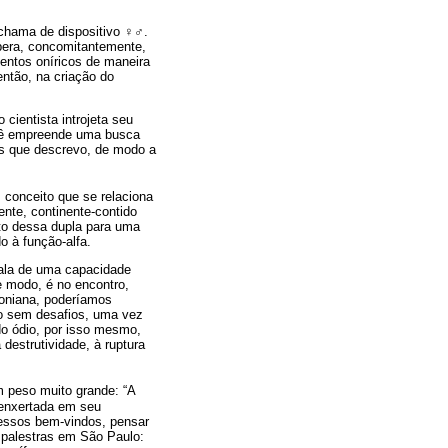
 chama de dispositivo
♀♂
.
opera, concomitantemente,
mentos oníricos de maneira
então, na criação do
ientista introjeta seu
ebê empreende uma busca
uos que descrevo, de modo a
 conceito que se relaciona
ente, continente-contido
to dessa dupla para uma
o à função-alfa.
fala de uma capacidade
e modo, é no encontro,
oniana, poderíamos
ão sem desafios, uma vez
do ódio, por isso mesmo,
estrutividade, à ruptura
m peso muito grande: “A
 enxertada em seu
cessos bem-vindos, pensar
 palestras em São Paulo: