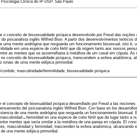
 Psicologia Clínica do IP-USP. São Paulo
r o conceito de bissexualidade psíquica desenvolvido por Freud das noções 
r do psicanalista inglês Wilfred Bion. A partir dos desenvolvimentos teóricos
e uma mente andrógina que resguarda um funcionamento bissexual, isto é, u
ilidade em uma espécie de coito fértil que dá origem tanto aos nossos pens
ntre as mentes que se assemelharia à metáfora de um casal em cópula. As 
s no conceito de bissexualidade psíquica, transcendem a esfera anatômica, a
o sinais de uma mente edípica primordial.
/contido; masculinidade/feminilidade; bissexualidade psíquica
r el concepto de bisexualidad psíquica desarrollado por Freud a las nociones
 pensamiento del psicoanalista inglés Wilfred Bion. Con base en los desarroll
stencia de una mente andrógina que resguarda un funcionamiento bisexual. E
 masculinidad↔feminidad en una especie de coito fértil que da lugar tanto a 
ntre mentes que sería similar a la metáfora de una pareja en cópula. El conc
tes, masculinidad y feminidad, trascienden la esfera anatómica, alcanzando e
de una mente edípica primordial.