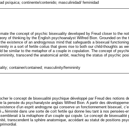
dad psíquica; continente/contenido; masculinidad/ feminidad
ximate the concept of psychic bisexuality developed by Freud closer to the not
Theory of thinking by the English psychoanalyst Wilfred Bion. Grounded on the
 the existence of an androgynous mind that safeguards a bisexual functioning, 
ity in a sort of fertile coitus that gives rise to both our child-thoughts as we
 be similar to the metaphor of a couple in copulation. The concept of psychic
mininity, transcend the anatomical ambit, reaching the status of psychic posi
lity; container/contained; masculinity/femininity
rocher le concept de bisexualité psychique développé par Freud des notions d
de la pensée du psychanalyste anglais Wilfred Bion. A partir des développem
existence d’un esprit androgyne qui conserve un fonctionnement bisexuel, c’es
é↔féminité dans une sorte de coït fertile qui donne lieu tant à nos pensées-e
ressemblerait à la métaphore d’un couple qui copule. Le concept de bisexualit
inité, transcendent la sphère anatomique, accédant au statut de positions ps
primordial.