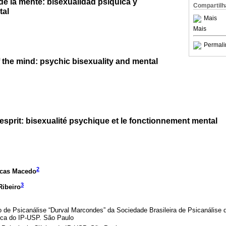
de la mente: bisexualidad psíquica y
Compartilh
tal
Mais
Mais
Permali
 the mind: psychic bisexuality and mental
’esprit: bisexualité psychique et le fonctionnement mental
2
ucas Macedo
3
Ribeiro
to de Psicanálise “Durval Marcondes” da Sociedade Brasileira de Psicanális
ica do IP-USP. São Paulo