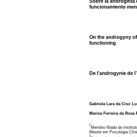
Sobre la androginia 
funcionamiento men
On the androgyny of
functioning
De l’androgynie de l
Gabriela Lara da Cruz L
Marina Ferreira da Rosa 
2
Membro filiado do Institu
Mestre em Psicologia Clín
3