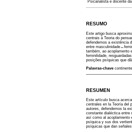
Psicanalista e docente da
RESUMO
Este artigo busca aproxima
centrais à Teoria do pensa
defendemos a existência d
entre masculinidade↔femin
também, ao acoplamento e
feminilidade, resguardada
posições psíquicas que dã
Palavras-chave
continente
RESUMEN
Este artículo busca acerca
centrales en la Teoría del
autores, defendemos la exi
constante dialéctica entre
así como al acoplamiento e
psíquica y sus dos vertien
psíquicas que dan señales 