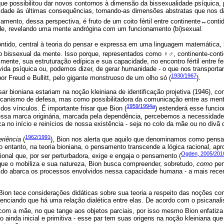
ue possibilitou dar novos contornos à dimensão da bissexualidade psíquica, 
lidade às últimas consequências, tornando-as dimensões abstratas que nos 
mento, dessa perspectiva, é fruto de um coito fértil entre continente↔conti
de, revelando uma mente andrógina com um funcionamento (bi)sexual.
ntido, central à teoria do pensar e expressa em uma linguagem matemática, b
ão bissexual da mente. Isso porque, representados como
♀♂
, continente-con
 mente, sua estruturação edípica e sua capacidade, no encontro fértil entre fe
vida psíquica ou, podemos dizer, de gerar humanidade - o que nos transportar
1930/1967
r Freud e Bullitt, pelo gigante monstruoso de um olho só (
).
ar bioniana estariam na noção kleiniana de identificação projetiva (1946), co
anismo de defesa, mas como possibilitadora da comunicação entre as mente
1959/1994a
os vínculos. É importante frisar que Bion (
) estenderá esse funcio
 dessa marca originária, marcada pela dependência, percebemos a necessidade
a no início e reinícios de nossa existência - seja no colo da mãe ou no divã d
1962/1991
riência
(
), Bion nos alerta que aquilo que denominamos como pensa
 No entanto, na teoria bioniana, o pensamento transcende a lógica racional, ap
Ogden, 2005/201
onal que, por ser perturbadora, exige e engaja o pensamento (
ue o mobiliza e sua natureza, Bion busca compreender, sobretudo,
como
pen
tido abarca os processos envolvidos nessa capacidade humana - a mais recen
ion tece considerações didáticas sobre sua teoria a respeito das noções co
nciando que há uma relação dialética entre elas. De acordo com o psicanalis
 com a mãe, no que tange aos objetos parciais, por isso mesmo Bion enfatiza 
 ainda inicial e primitiva - esse par tem suas origens na noção kleiniana qu