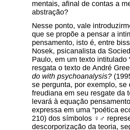
mentais, afinal de contas a m
abstração?
Nesse ponto, vale introduzir
que se propõe a pensar a inti
pensamento, isto é, entre bis
Nosek, psicanalista da Socied
Paulo, em um texto intitulado
resgata o texto de André Gree
do with psychoanalysis?
(1995
se pergunta, por exemplo, se o
freudiana em seu resgate da 
levará à equação pensamento
expressa em uma “poética ec
210) dos símbolos
♀♂
repres
descorporização da teoria, s