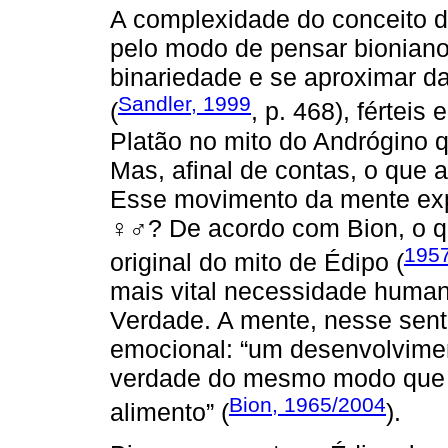
A complexidade do conceito d
pelo modo de pensar bioniano
binariedade e se aproximar d
Sandler, 1999
(
, p. 468), fértei
Platão no mito do Andrógino 
Mas, afinal de contas, o que
Esse movimento da mente expr
♀♂
? De acordo com Bion, o q
195
original do mito de Édipo (
mais vital necessidade huma
Verdade. A mente, nesse sent
emocional: “um desenvolvime
verdade do mesmo modo que 
Bion, 1965/2004
alimento” (
).