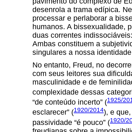
pavimento do complexo de Édi
desenrola a trama edípica. Ne
processar e perlaborar a biss
humanos. A bissexualidade, pa
duas correntes indissociáveis
Ambas constituem a subjetivi
singulares a nossa identidade 
No entanto, Freud, no decorre
com seus leitores sua dificu
masculinidade e de feminilida
complexidade dessas categori
1925/20
“de conteúdo incerto” (
1920/2014
esclarecer” (
), e que,
1920/2
passividade “é pouco” (
freudianas sobre a impossibi