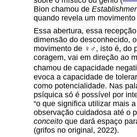
sobre o místico ou gênio (
Bion chamou de
Establishmen
quando revela um movimento 
Essa abertura, essa recepção
dimensão do desconhecido, o 
movimento de
♀♂
, isto é, d
coragem, vai em direção ao mi
chamou de capacidade negati
evoca a capacidade de tolera
como potencialidade. Nas pala
psíquica só é possível por in
“o que significa utilizar mais 
observação cuidadosa até o p
conceito
que dará espaço par
(grifos no original, 2022).