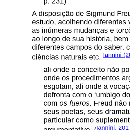
p. 231)
A disposição de Sigmund Freu
estudo, acolhendo diferentes 
as inúmeras mudanças e torçõ
ao longo de sua história, be
diferentes campos do saber, co
Iannini (
ciências naturais etc.
ali onde o conceito não po
onde os procedimentos ar
esgotam, ali onde a vocaçã
defronta com o ‘umbigo d
com
os fueros,
Freud não r
seus poetas, seus dramat
particular como suplement
Iannini, 201
argumentativo. (