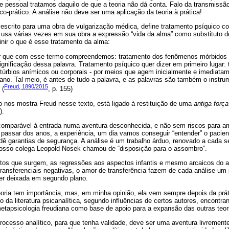
e pessoal tratamos daquilo de que a teoria não dá conta. Falo da transmissão
rico-prático. A análise não deve ser uma aplicação da teoria à prática!
 escrito para uma obra de vulgarização médica, define tratamento psíquico 
usa várias vezes em sua obra a expressão “vida da alma” como substituto de
finir o que é esse tratamento da alma:
 que com esse termo compreendemos: tratamento dos fenômenos mórbidos d
gnificação dessa palavra. Tratamento psíquico quer dizer em primeiro lugar:
stúrbios anímicos ou corporais - por meios que agem inicialmente e imediata
no. Tal meio, é antes de tudo a palavra, e as palavras são também o instru
Freud, 1890/2015
 (
, p. 155)
o nos mostra Freud nesse texto, está ligado à restituição de uma
antiga forç
).
comparável à entrada numa aventura desconhecida, e não sem riscos para a
passar dos anos, a experiência, um dia vamos conseguir “entender” o pacient
dê garantias de segurança. A análise é um trabalho árduo, renovado a cada s
osso colega Leopold Nosek chamou de “disposição para o assombro”.
etos que surgem, as regressões aos aspectos infantis e mesmo arcaicos do
 transferenciais negativas, o amor de transferência fazem de cada análise um 
ser deixada em segundo plano.
oria tem importância, mas, em minha opinião, ela vem sempre depois da práti
 da literatura psicanalítica, segundo influências de certos autores, encontr
etapsicologia freudiana como base de apoio para a expansão das outras teor
rocesso analítico, para que tenha validade, deve ser uma aventura livremen