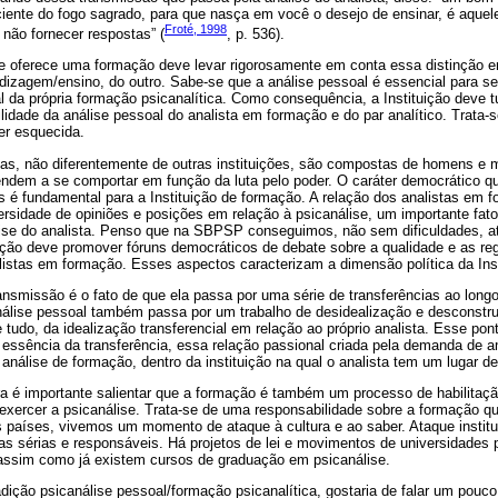
ciente do fogo sagrado, para que nasça em você o desejo de ensinar, é aque
Froté, 1998
ão fornecer respostas” (
, p. 536).
ue oferece uma formação deve levar rigorosamente em conta essa distinção en
izagem/ensino, do outro. Sabe-se que a análise pessoal é essencial para se 
ral da própria formação psicanalítica. Como consequência, a Instituição deve t
bilidade da análise pessoal do analista em formação e do par analítico. Trata-s
ser esquecida.
ticas, não diferentemente de outras instituições, são compostas de homens e
ndem a se comportar em função da luta pelo poder. O caráter democrático q
é fundamental para a Instituição de formação. A relação dos analistas em f
rsidade de opiniões e posições em relação à psicanálise, um importante fato
ise do analista. Penso que na SBPSP conseguimos, não sem dificuldades, a
tuição deve promover fóruns democráticos de debate sobre a qualidade e as r
listas em formação. Esses aspectos caracterizam a dimensão política da Inst
ansmissão é o fato de que ela passa por uma série de transferências ao long
nálise pessoal também passa por um trabalho de desidealização e desconstr
e tudo, da idealização transferencial em relação ao próprio analista. Esse pon
a essência da transferência, essa relação passional criada pela demanda de a
 análise de formação, dentro da instituição na qual o analista tem um lugar d
ra é importante salientar que a formação é também um processo de habilitação
a exercer a psicanálise. Trata-se de uma responsabilidade sobre a formação que
s países, vivemos um momento de ataque à cultura e ao saber. Ataque instituci
icas sérias e responsáveis. Há projetos de lei e movimentos de universidades 
, assim como já existem cursos de graduação em psicanálise.
dição psicanálise pessoal/formação psicanalítica, gostaria de falar um pouco