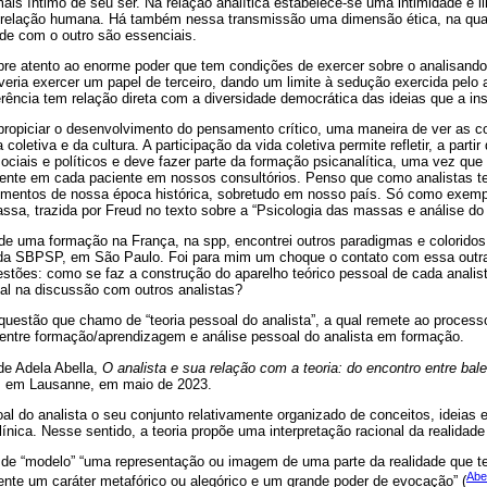
is íntimo de seu ser. Na relação analítica estabelece-se uma intimidade e li
 relação humana. Há também nessa transmissão uma dimensão ética, na qua
ade com o outro são essenciais.
pre atento ao enorme poder que tem condições de exercer sobre o analisando 
veria exercer um papel de terceiro, dando um limite à sedução exercida pelo 
rência tem relação direta com a diversidade democrática das ideias que a ins
opiciar o desenvolvimento do pensamento crítico, uma maneira de ver as co
coletiva e da cultura. A participação da vida coletiva permite refletir, a parti
ociais e políticos e deve fazer parte da formação psicanalítica, uma vez qu
sente em cada paciente em nossos consultórios. Penso que como analistas te
mentos de nossa época histórica, sobretudo em nosso país. Só como exemp
ssa, trazida por Freud no texto sobre a “Psicologia das massas e análise do 
de uma formação na França, na spp, encontrei outros paradigmas e coloridos
 da SBPSP, em São Paulo. Foi para mim um choque o contato com essa outra c
tões: como se faz a construção do aparelho teórico pessoal de cada analist
oal na discussão com outros analistas?
 questão que chamo de “teoria pessoal do analista”, a qual remete ao proces
entre formação/aprendizagem e análise pessoal do analista em formação.
 de Adela Abella,
O analista e sua relação com a teoria: do encontro entre bale
f, em Lausanne, em maio de 2023.
l do analista o seu conjunto relativamente organizado de conceitos, ideias 
línica. Nesse sentido, a teoria propõe uma interpretação racional da realidade
de “modelo” “uma representação ou imagem de uma parte da realidade que ten
Abe
ente um caráter metafórico ou alegórico e um grande poder de evocação” (