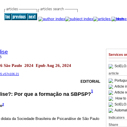
lise
Services 
5
.106 São Paulo 2024 Epub Aug 26, 2024
SciELO 
article
835.v57n106.21
Portugu
EDITORIAL
Article 
1
Article 
lise?: Por que a formação na SBPSP?
How to c
SciELO 
2
to
Automati
Indicators
 didata da Sociedade Brasileira de Psicanálise de São Paulo
Share