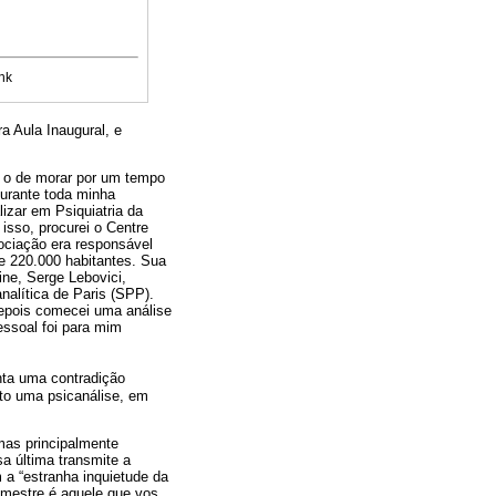
nk
a Aula Inaugural, e
, o de morar por um tempo
durante toda minha
izar em Psiquiatria da
isso, procurei o Centre
sociação era responsável
e 220.000 habitantes. Sua
ine, Serge Lebovici,
nalítica de Paris (SPP).
depois comecei uma análise
pessoal foi para mim
enta uma contradição
to uma psicanálise, em
mas principalmente
sa última transmite a
 a “estranha inquietude da
m mestre é aquele que vos