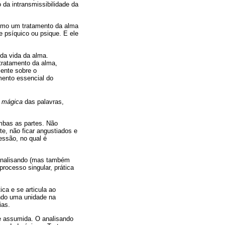
 da intransmissibilidade da
como um tratamento da alma
 psíquico ou psique. E ele
a vida da alma.
 tratamento da alma,
mente sobre o
mento essencial do
a mágica
das palavras,
mbas as partes. Não
e, não ficar angustiados e
essão, no qual é
 analisando (mas também
processo singular, prática
ca e se articula ao
ando uma unidade na
ias.
te assumida. O analisando