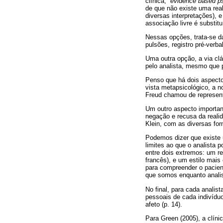
clínica,
“evidence based p
de que não existe uma real
diversas interpretações), 
associação livre é substitu
Nessas opções, trata-se da
pulsões, registro pré-verba
Uma outra opção, a via clá
pelo analista, mesmo que p
Penso que há dois aspectos
vista metapsicológico, a n
Freud chamou de represent
Um outro aspecto importan
negação e recusa da realid
Klein, com as diversas for
Podemos dizer que existe u
limites ao que o analista 
entre dois extremos: um re
francês), e um estilo mais
para compreender o pacient
que somos enquanto analist
No final, para cada analis
pessoais de cada indivíduo
afeto (p. 14).
Para Green (2005), a clíni