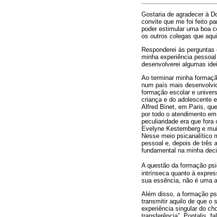
Gostaria de agradecer à Dor
convite que me foi feito p
poder estimular uma boa 
os outros colegas que aqui
Responderei às perguntas d
minha experiência pessoal 
desenvolverei algumas idei
Ao terminar minha formaçã
num país mais desenvolvido
formação escolar e univers
criança e do adolescente e
Alfred Binet, em Paris, qu
por todo o atendimento em
peculiaridade era que fora
Evelyne Kestemberg e muit
Nesse meio psicanalítico 
pessoal e, depois de três a
fundamental na minha deci
A questão da formação psi
intrínseca quanto à expre
sua essência, não é uma a
Além disso, a formação ps
transmitir aquilo de que o
experiência singular do c
transferência”. Pontalis, 