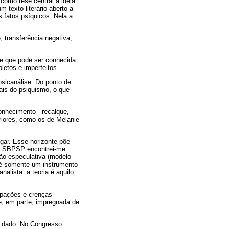
como tese central a ideia
 texto literário aberto a
 fatos psíquicos. Nela a
, transferência negativa,
te que pode ser conhecida
letos e imperfeitos.
psicanálise. Do ponto de
bais do psiquismo, o que
onhecimento - recalque,
riores, como os de Melanie
ugar. Esse horizonte põe
 da SBPSP encontrei-me
ção especulativa (modelo
o é somente um instrumento
alista: a teoria é aquilo
cupações e crenças
 e, em parte, impregnada de
co dado. No Congresso