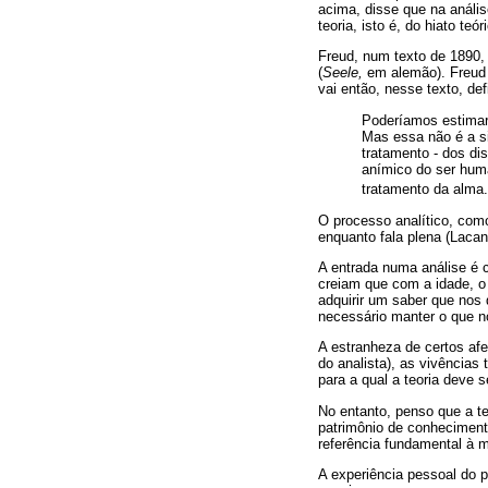
acima, disse que na anális
teoria, isto é, do hiato teó
Freud, num texto de 1890,
(
Seele,
em alemão). Freud 
vai então, nesse texto, de
Poderíamos estimar
Mas essa não é a si
tratamento - dos di
anímico do ser huma
tratamento da alma.
O processo analítico, com
enquanto fala plena (Lacan
A entrada numa análise é 
creiam que com a idade, o 
adquirir um saber que nos 
necessário manter o que n
A estranheza de certos af
do analista), as vivências
para a qual a teoria deve 
No entanto, penso que a te
patrimônio de conhecimento
referência fundamental à m
A experiência pessoal do p