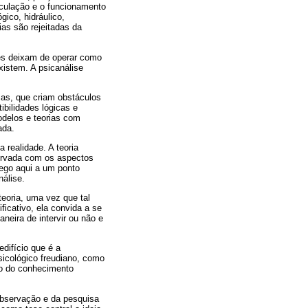
iculação e o funcionamento
ico, hidráulico,
ias são rejeitadas da
les deixam de operar como
xistem. A psicanálise
mas, que criam obstáculos
bilidades lógicas e
odelos e teorias com
ada.
 realidade. A teoria
servada com os aspectos
hego aqui a um ponto
nálise.
eoria, uma vez que tal
ficativo, ela convida a se
neira de intervir ou não e
difício que é a
sicológico freudiano, como
to do conhecimento
observação e da pesquisa