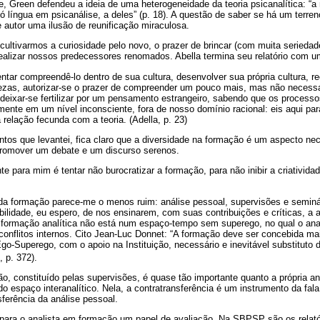
ce, Green defendeu a ideia de uma heterogeneidade da teoria psicanalítica: “a
ó língua em psicanálise, a deles” (p. 18). A questão de saber se há um terr
e autor uma ilusão de reunificação miraculosa.
ultivarmos a curiosidade pelo novo, o prazer de brincar (com muita seriedad
dealizar nossos predecessores renomados. Abella termina seu relatório com u
tentar compreendê-lo dentro de sua cultura, desenvolver sua própria cultura, 
uezas, autorizar-se o prazer de compreender um pouco mais, mas não necess
, deixar-se fertilizar por um pensamento estrangeiro, sabendo que os proces
ente em um nível inconsciente, fora de nosso domínio racional: eis aqui pa
 relação fecunda com a teoria. (Adella, p. 23)
tos que levantei, fica claro que a diversidade na formação é um aspecto ne
 promover um debate e um discurso serenos.
e para mim é tentar não burocratizar a formação, para não inibir a criativida
 da formação parece-me o menos ruim: análise pessoal, supervisões e seminár
ilidade, eu espero, de nos ensinarem, com suas contribuições e críticas, a 
formação analítica não está num espaço-tempo sem superego, no qual o ana
onflitos internos. Cito Jean-Luc Donnet: “A formação deve ser concebida ma
Ego-Superego, com o apoio na Instituição, necessário e inevitável substituto 
, p. 372).
o, constituído pelas supervisões, é quase tão importante quanto a própria an
o espaço interanalítico. Nela, a contratransferência é um instrumento da f
sferência da análise pessoal.
 para o analista em formação um papel de avaliação. Na SBPSP são os relató