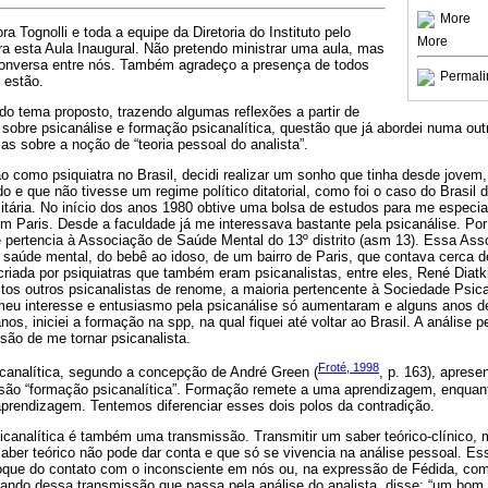
More
a Tognolli e toda a equipe da Diretoria do Instituto pelo
More
ara esta Aula Inaugural. Não pretendo ministrar uma aula, mas
conversa entre nós. Também agradeço a presença de todos
Permali
 estão.
o tema proposto, trazendo algumas reflexões a partir de
sobre psicanálise e formação psicanalítica, questão que já abordei numa outr
as sobre a noção de “teoria pessoal do analista”.
o como psiquiatra no Brasil, decidi realizar um sonho que tinha desde jovem
 e que não tivesse um regime político ditatorial, como foi o caso do Brasil 
itária. No início dos anos 1980 obtive uma bolsa de estudos para me especial
m Paris. Desde a faculdade já me interessava bastante pela psicanálise. Por 
e pertencia à Associação de Saúde Mental do 13º distrito (asm 13). Essa As
 saúde mental, do bebê ao idoso, de um bairro de Paris, que contava cerca d
 criada por psiquiatras que também eram psicanalistas, entre eles, René Diatk
os outros psicanalistas de renome, a maioria pertencente à Sociedade Psica
meu interesse e entusiasmo pela psicanálise só aumentaram e alguns anos 
nos, iniciei a formação na spp, na qual fiquei até voltar ao Brasil. A análise 
são de me tornar psicanalista.
Froté, 1998
canalítica, segundo a concepção de André Green (
, p. 163), apres
ssão “formação psicanalítica”. Formação remete a uma aprendizagem, enquan
prendizagem. Tentemos diferenciar esses dois polos da contradição.
icanalítica é também uma transmissão. Transmitir um saber teórico-clínico, 
 saber teórico não pode dar conta e que só se vivencia na análise pessoal. Es
hoque do contato com o inconsciente em nós ou, na expressão de Fédida, com
falando dessa transmissão que passa pela análise do analista, disse: “um bo