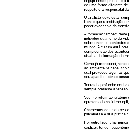
engaja nesse processo o ma
de uma forma diferente de
respeito e a responsabilid
O analista deve estar sem
Penso que a instituição de
poder excessivo da transfe
A formação também deve pr
indivíduo quanto no da vida 
sobre diversos contextos s
mundo. A cultura está pre
compreensão dos aconteci
atual: a de formação de ma
Como já mencionei, vindo 
ao ambiente psicanalítico
qual provocou algumas ques
seu aparelho teórico pess
Tentarei aprofundar aqui a
sempre presente a tensão 
Vou me referir ao relatório
apresentado no último cpl
Chamemos de teoria pessoa
psicanálise e sua prática c
Por outro lado, chamemos 
explicar, tendo frequentem