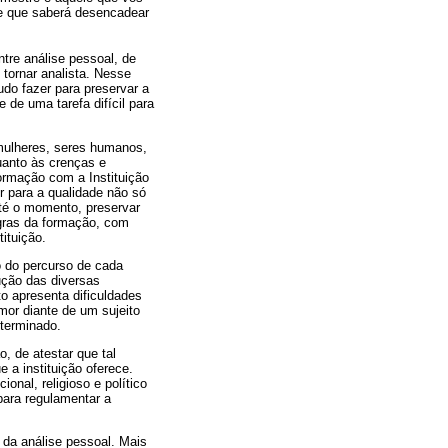
le que saberá desencadear
tre análise pessoal, de
tornar analista. Nesse
udo fazer para preservar a
e de uma tarefa difícil para
 mulheres, seres humanos,
uanto às crenças e
ormação com a Instituição
r para a qualidade não só
té o momento, preservar
egras da formação, com
ituição.
o do percurso de cada
ução das diversas
to apresenta dificuldades
mor diante de um sujeito
eterminado.
, de atestar que tal
 a instituição oferece.
onal, religioso e político
para regulamentar a
 da análise pessoal. Mais