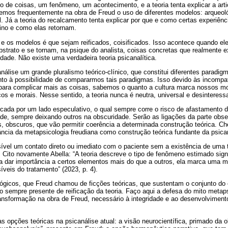
o de coisas, um fenômeno, um acontecimento, e a teoria tenta explicar a art
emos frequentemente na obra de Freud o uso de diferentes modelos: arqueológ
al. Já a teoria do recalcamento tenta explicar por que e como certas experiênc
ino e como elas retornam.
a e os modelos é que sejam reificados, coisificados. Isso acontece quando e
trato e se tornam, na psique do analista, coisas concretas que realmente e
rdade. Não existe uma verdadeira teoria psicanalítica.
álise um grande pluralismo teórico-clínico, que constitui diferentes paradig
to à possibilidade de compararmos tais paradigmas. Isso devido às incompati
 para complicar mais as coisas, sabemos o quanto a cultura marca nossos m
icos e morais. Nesse sentido, a teoria nunca é neutra, universal e desinteress
cada por um lado especulativo, o qual sempre corre o risco de afastamento da
dade, sempre deixando outros na obscuridade. Serão as ligações da parte ob
, obscuros, que vão permitir coerência a determinada construção teórica. C
ância da metapsicologia freudiana como construção teórica fundante da psica
ível um contato direto ou imediato com o paciente sem a existência de uma t
 Cito novamente Abella: “A teoria descreve o tipo de fenômeno estimado signi
a dar importância a certos elementos mais do que a outros, ela marca uma ma
veis do tratamento” (2023, p. 4).
ógicos, que Freud chamou de ficções teóricas, que sustentam o conjunto do e
co sempre presente de reificação da teoria. Faço aqui a defesa do mito metap
ansformação na obra de Freud, necessário à integridade e ao desenvolvimen
opções teóricas na psicanálise atual: a visão neurocientífica, primado da 