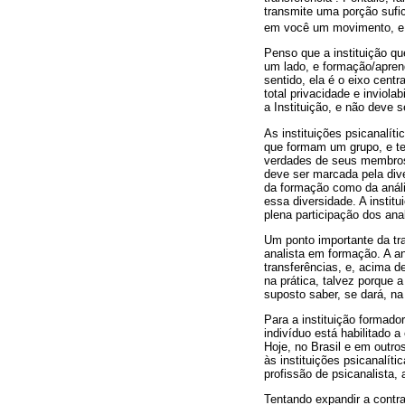
transmite uma porção sufi
em você um movimento, e n
Penso que a instituição q
um lado, e formação/aprend
sentido, ela é o eixo cent
total privacidade e inviola
a Instituição, e não deve 
As instituições psicanalí
que formam um grupo, e te
verdades de seus membros 
deve ser marcada pela dive
da formação como da anál
essa diversidade. A insti
plena participação dos ana
Um ponto importante da tr
analista em formação. A a
transferências, e, acima d
na prática, talvez porque 
suposto saber, se dará, na
Para a instituição formado
indivíduo está habilitado 
Hoje, no Brasil e em outro
às instituições psicanalít
profissão de psicanalista
Tentando expandir a contra