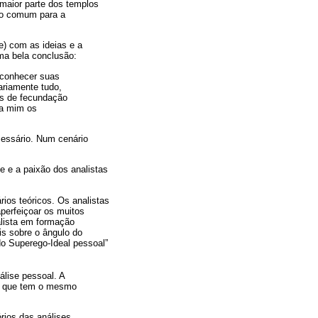
 maior parte dos templos
eno comum para a
e) com as ideias e a
ma bela conclusão:
reconhecer suas
ariamente tudo,
sos de fecundação
ra mim os
cessário. Num cenário
de e a paixão dos analistas
ios teóricos. Os analistas
aperfeiçoar os muitos
lista em formação
is sobre o ângulo do
do Superego-Ideal pessoal”
álise pessoal. A
ala que tem o mesmo
rios das análises