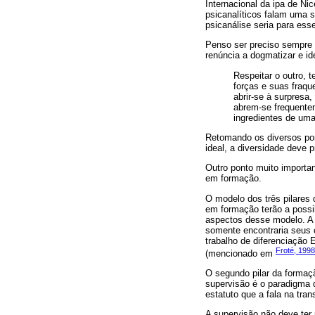
Internacional da ipa de Ni
psicanalíticos falam uma s
psicanálise seria para ess
Penso ser preciso sempre c
renúncia a dogmatizar e i
Respeitar o outro, 
forças e suas fraq
abrir-se à surpresa
abrem-se frequentem
ingredientes de uma
Retomando os diversos pon
ideal, a diversidade deve
Outro ponto muito important
em formação.
O modelo dos três pilares
em formação terão a possib
aspectos desse modelo. A 
somente encontraria seus c
trabalho de diferenciação 
Froté, 1998
(mencionado em
O segundo pilar da formaçã
supervisão é o paradigma d
estatuto que a fala na tran
A supervisão não deve ter