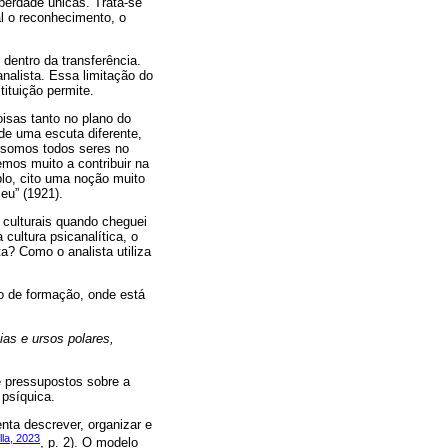
berdade únicas. Trata-se
l o reconhecimento, o
dentro da transferência.
analista. Essa limitação do
tituição permite.
isas tanto no plano do
r de uma escuta diferente,
e somos todos seres no
mos muito a contribuir na
lo, cito uma noção muito
eu” (1921).
 culturais quando cheguei
ultura psicanalítica, o
a? Como o analista utiliza
so de formação, onde está
ias e ursos polares,
e pressupostos sobre a
 psíquica.
ta descrever, organizar e
lla, 2023
, p. 2). O modelo