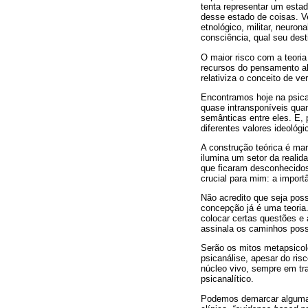
tenta representar um estad
desse estado de coisas. V
etnológico, militar, neuron
consciência, qual seu dest
O maior risco com a teori
recursos do pensamento abs
relativiza o conceito de ve
Encontramos hoje na psican
quase intransponíveis quan
semânticas entre eles. E,
diferentes valores ideológ
A construção teórica é mar
ilumina um setor da reali
que ficaram desconhecidos
crucial para mim: a import
Não acredito que seja poss
concepção já é uma teoria.
colocar certas questões e 
assinala os caminhos possí
Serão os mitos metapsicol
psicanálise, apesar do ris
núcleo vivo, sempre em tr
psicanalítico.
Podemos demarcar algumas 