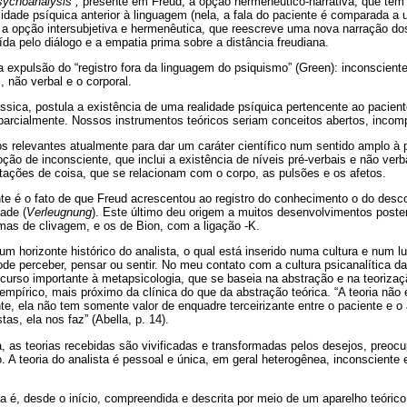
sychoanalysis”,
presente em Freud; a opção hermenêutico-narrativa, que tem 
idade psíquica anterior à linguagem (nela, a fala do paciente é comparada a um
e a opção intersubjetiva e hermenêutica, que reescreve uma nova narração dos
ída pelo diálogo e a empatia prima sobre a distância freudiana.
 expulsão do “registro fora da linguagem do psiquismo” (Green): inconsciente
l, não verbal e o corporal.
ssica, postula a existência de uma realidade psíquica pertencente ao pacien
arcialmente. Nossos instrumentos teóricos seriam conceitos abertos, incomp
 relevantes atualmente para dar um caráter científico num sentido amplo à 
oção de inconsciente, que inclui a existência de níveis pré-verbais e não ver
ações de coisa, que se relacionam com o corpo, as pulsões e os afetos.
te é o fato de que Freud acrescentou ao registro do conhecimento o do desc
ade (
Verleugnung
). Este último deu origem a muitos desenvolvimentos poste
mas de clivagem, e os de Bion, com a ligação -K.
m horizonte histórico do analista, o qual está inserido numa cultura e num l
pode perceber, pensar ou sentir. No meu contato com a cultura psicanalítica
curso importante à metapsicologia, que se baseia na abstração e na teoriza
 empírico, mais próximo da clínica do que da abstração teórica. “A teoria nã
e, ela não tem somente valor de enquadre terceirizante entre o paciente e o an
as, ela nos faz” (Abella, p. 14).
ta, as teorias recebidas são vivificadas e transformadas pelos desejos, preo
. A teoria do analista é pessoal e única, em geral heterogênea, inconsciente
ca é, desde o início, compreendida e descrita por meio de um aparelho teóri