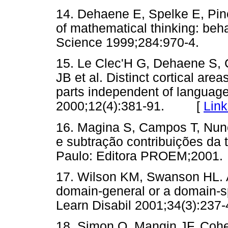
14. Dehaene E, Spelke E, Pin
of mathematical thinking: beh
Science 1999;284:970-4.
15. Le Clec'H G, Dehaene S, 
JB et al. Distinct cortical ar
parts independent of languag
2000;12(4):381-91. [
Link
16. Magina S, Campos T, Nune
e subtração contribuições da 
Paulo: Editora PROEM;20
17. Wilson KM, Swanson HL. A
domain-general or a domain-sp
Learn Disabil 2001;34(3):
18. Simon O, Mangin JF, Coh