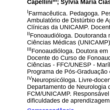
Capellini
; Sylvia Maria Cia
I
Farmacêutica. Pedagoga. P
Ambulatório de Distúrbio de 
Clínicas da UNICAMP. Docen
II
Fonoaudióloga. Doutoranda
Ciências Médicas (UNICAMP
III
Fonoaudióloga. Doutora em
Docente do Curso de Fonoaudi
Ciências - FFC/UNESP - Maríli
Programa de Pós-Graduação
IV
Neuropsicóloga. Livre-docen
Departamento de Neurologia 
FCM/UNICAMP. Responsável p
dificuldades de aprendizag