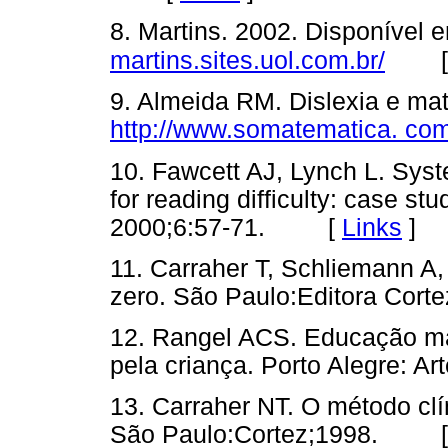
8. Martins. 2002. Disponível 
martins.sites.uol.com.br/
9. Almeida RM. Dislexia e ma
http://www.somatematica. com
10. Fawcett AJ, Lynch L. Syste
for reading difficulty: case st
2000;6:57-71. [
Links
]
11. Carraher T, Schliemann A,
zero. São Paulo:Editora C
12. Rangel ACS. Educação ma
pela criança. Porto Alegre:
13. Carraher NT. O método cl
São Paulo:Cortez;1998. 