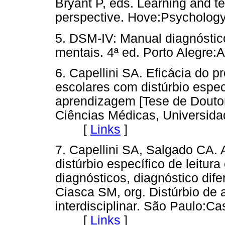
Bryant P, eds. Learning and t
perspective. Hove:Psycholo
5. DSM-IV: Manual diagnóstico
mentais. 4ª ed. Porto Aleg
6. Capellini SA. Eficácia do
escolares com distúrbio especí
aprendizagem [Tese de Douto
Ciências Médicas, Universid
[
Links
]
7. Capellini SA, Salgado CA. 
distúrbio específico de leitura
diagnósticos, diagnóstico dife
Ciasca SM, org. Distúrbio de
interdisciplinar. São Paulo:C
[
Links
]