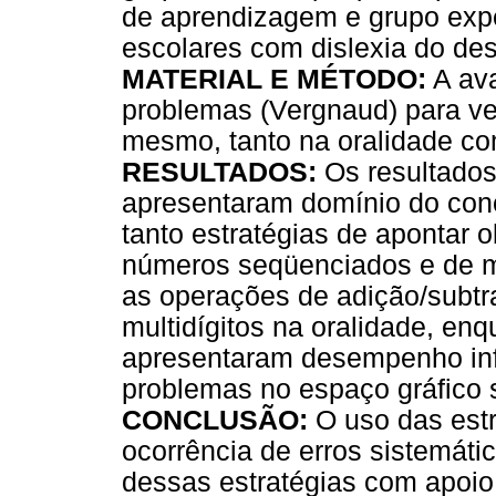
de aprendizagem e grupo expe
escolares com dislexia do de
MATERIAL E MÉTODO:
A ava
problemas (Vergnaud) para ver
mesmo, tanto na oralidade co
RESULTADOS:
Os resultados
apresentaram domínio do conc
tanto estratégias de apontar 
números seqüenciados e de ma
as operações de adição/subt
multidígitos na oralidade, en
apresentaram desempenho inf
problemas no espaço gráfico
CONCLUSÃO:
O uso das estr
ocorrência de erros sistemát
dessas estratégias com apoio