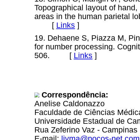
Topographical layout of hand, 
areas in the human parietal l
[
Links
]
19. Dehaene S, Piazza M, Pine
for number processing. Cogni
506. [
Links
]
Correspondência:
Anelise Caldonazzo
Faculdade de Ciências Médic
Universidade Estadual de Ca
Rua Zeferino Vaz - Campinas 
E-mail:
livma@pocos-net.com