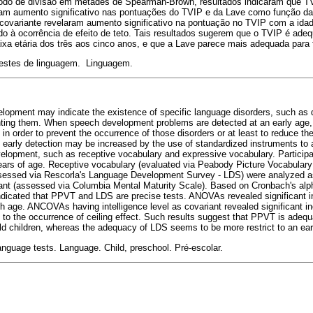
todo de divisão em metades de Spearman-Brown, resultados indicaram que T
am aumento significativo nas pontuações do TVIP e da Lave como função 
o covariante revelaram aumento significativo na pontuação no TVIP com a id
o à ocorrência de efeito de teto. Tais resultados sugerem que o TVIP é adeq
ixa etária dos três aos cinco anos, e que a Lave parece mais adequada para fai
Testes de linguagem. Linguagem.
opment may indicate the existence of specific language disorders, such as 
nting them. When speech development problems are detected at an early age, 
n order to prevent the occurrence of those disorders or at least to reduce the 
early detection may be increased by the use of standardized instruments to 
lopment, such as receptive vocabulary and expressive vocabulary. Participat
years of age. Receptive vocabulary (evaluated via Peabody Picture Vocabular
sessed via Rescorla's Language Development Survey - LDS) were analyzed as
ariant (assessed via Columbia Mental Maturity Scale). Based on Cronbach's a
 indicated that PPVT and LDS are precise tests. ANOVAs revealed significant
 age. ANCOVAs having intelligence level as covariant revealed significant 
 to the occurrence of ceiling effect. Such results suggest that PPVT is adeq
old children, whereas the adequacy of LDS seems to be more restrict to an ear
nguage tests. Language. Child, preschool. Pré-escolar.