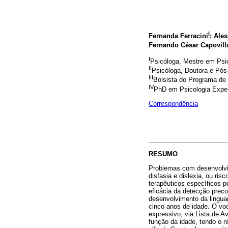
I
Fernanda Ferracini
; Ale
Fernando César Capovill
I
Psicóloga, Mestre em Psi
II
Psicóloga, Doutora e Pós
III
Bolsista do Programa de 
IV
PhD em Psicologia Exper
Correspondência
RESUMO
Problemas com desenvolvim
disfasia e dislexia, ou ri
terapêuticos específicos p
eficácia da detecção prec
desenvolvimento da linguag
cinco anos de idade. O voc
expressivo, via Lista de 
função da idade, tendo o n