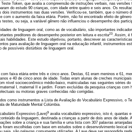
Teste Token, que avalia a compreensão de instruções verbais, nas versões t
param do estudo 90 crianças, com idade entre quatro e seis anos. Os resul
os dois instrumentos nas duas versões. Verificou-se, também, que o número d
 com o aumento da faixa etária. Porém, não foi encontrado efeito de gêner
 testes, ou seja, a variável gênero não influenciou o desempenho dos partici
dades de linguagem oral, como as de vocabulário, são importantes indicador
23
tantes preditores do desempenho posterior em leitura e escrita
. Assim, é 
ais habilidades. Este estudo objetivou, portanto, descrever as característica
entos para avaliação de linguagem oral na educação infantil, instrumentos es
o de possíveis distúrbios de linguagem oral.
 com faixa etária entre três e cinco anos. Destas, 61 eram meninos e 61, me
 anos e 40 de cinco anos de idade. Todas eram alunas de creches municipais 
om nível socioeconômico médio-baixo, matriculadas nas seguintes séries do e
 maternal I, maternal II e jardim. Foram excluídas da pesquisa crianças com 
ntelectuais ou motoras graves conhecidas não corrigidas.
dos como instrumentos a Lista de Avaliação do Vocabulário Expressivo, o Te
la de Maturidade Mental Colúmbia.
9
cabulário Expressivo (Lave)
avalia vocabulário expressivo, isto é, quantas 
o conteúdo da linguagem, destinada a crianças a partir de dois anos de idade.
mações sobre a criança e sua família e uma lista com 307 palavras arranjada
s foram escolhidas com base em estudos sobre o desenvolvimento lexical ini
 ou seja, são palavras comumente utilizadas. A Lave deve ser respondida pre