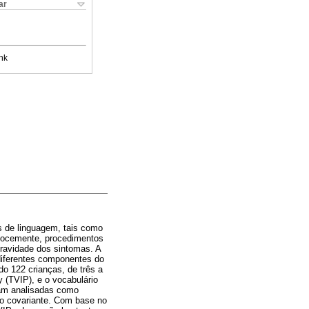
ar
nk
s de linguagem, tais como
recocemente, procedimentos
gravidade dos sintomas. A
diferentes componentes do
o 122 crianças, de três a
 (TVIP), e o vocabulário
ram analisadas como
mo covariante. Com base no