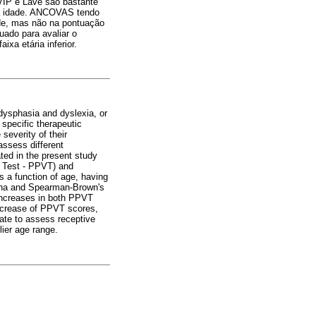
VIP e Lave são bastante
da idade. ANCOVAS tendo
ade, mas não na pontuação
uado para avaliar o
xa etária inferior.
dysphasia and dyslexia, or
specific therapeutic
severity of their
assess different
ed in the present study
y Test - PPVT) and
 a function of age, having
lpha and Spearman-Brown's
 increases in both PPVT
increase of PPVT scores,
uate to assess receptive
lier age range.