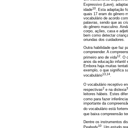
Expressivo (Lave), adaptad
10
idade
. Esta adaptação f
quais 17 eram do gênero m
vocabulário de acordo com
palavras, sendo que as cri
do gênero masculino. Ainda
corpo, ações, casa e adjet
bem como detectar criança
oriundas dos cuidadores.
Outra habilidade que faz p
compreender. A compreensão
12
primeiro ano de vida
. O 
anos da educação infantil 
Embora haja muitas tentati
exemplo, o que significa 
13,14
vocabulário
.
O vocabulário receptivo e
2
3
respectivas
e na dislexia
leitores hábeis. Estes di
como para fazer inferência
importante da compreensão
do vocabulário está forte
que baixa compreensão ten
Dentre os instrumentos dis
10
Peabody
. Um estudo rea