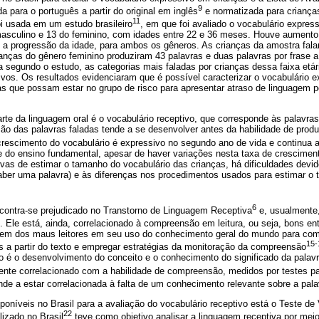
9
a para o português a partir do original em inglês
e normatizada para crianças
11
oi usada em um estudo brasileiro
, em que foi avaliado o vocabulário expres
asculino e 13 do feminino, com idades entre 22 e 36 meses. Houve aumento s
 a progressão da idade, para ambos os gêneros. As crianças da amostra fal
anças do gênero feminino produziram 43 palavras e duas palavras por frase 
 segundo o estudo, as categorias mais faladas por crianças dessa faixa etár
ivos. Os resultados evidenciaram que é possível caracterizar o vocabulário 
s que possam estar no grupo de risco para apresentar atraso de linguagem 
arte da linguagem oral é o vocabulário receptivo, que corresponde às palavra
 das palavras faladas tende a se desenvolver antes da habilidade de produzi
crescimento do vocabulário é expressivo no segundo ano de vida e continua 
e do ensino fundamental, apesar de haver variações nesta taxa de cresciment
vas de estimar o tamanho do vocabulário das crianças, há dificuldades devid
saber uma palavra) e às diferenças nos procedimentos usados para estimar o
6
ncontra-se prejudicado no Transtorno de Linguagem Receptiva
e, usualmente
. Ele está, ainda, correlacionado à compreensão em leitura, ou seja, bons e
ferem dos maus leitores em seu uso do conhecimento geral do mundo para com
15-
s a partir do texto e empregar estratégias da monitoração da compreensão
 é o desenvolvimento do conceito e o conhecimento do significado da palav
mente correlacionado com a habilidade de compreensão, medidos por testes p
de a estar correlacionada à falta de um conhecimento relevante sobre a pala
poníveis no Brasil para a avaliação do vocabulário receptivo está o Teste de
22
lizado no Brasil
teve como objetivo analisar a linguagem receptiva por mei