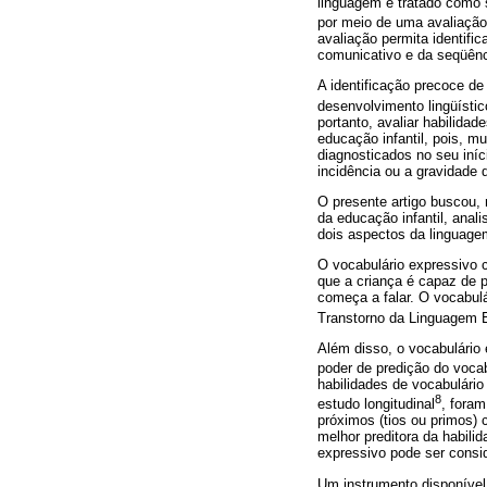
linguagem é tratado como s
por meio de uma avaliação
avaliação permita identifi
comunicativo e da seqüênc
A identificação precoce d
desenvolvimento lingüísti
portanto, avaliar habilida
educação infantil, pois, 
diagnosticados no seu iníc
incidência ou a gravidade 
O presente artigo buscou, 
da educação infantil, anal
dois aspectos da linguagem
O vocabulário expressivo c
que a criança é capaz de p
começa a falar. O vocabul
Transtorno da Linguagem 
Além disso, o vocabulário
poder de predição do vocab
habilidades de vocabulário
8
estudo longitudinal
, foram
próximos (tios ou primos) 
melhor preditora da habilid
expressivo pode ser consid
Um instrumento disponível 