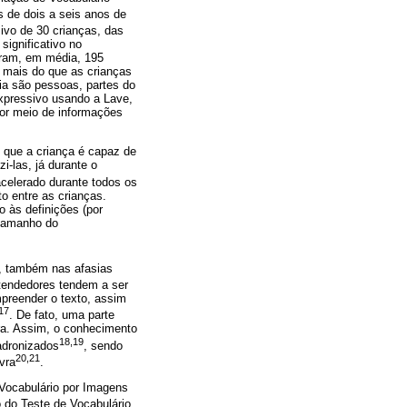
 de dois a seis anos de
sivo de 30 crianças, das
ignificativo no
aram, em média, 195
a mais do que as crianças
ia são pessoas, partes do
expressivo usando a Lave,
por meio de informações
s que a criança é capaz de
-las, já durante o
acelerado durante todos os
o entre as crianças.
o às definições (por
 tamanho do
, também nas afasias
ntendedores tendem a ser
preender o texto, assim
17
. De fato, uma parte
ra. Assim, o conhecimento
18,19
adronizados
, sendo
20,21
vra
.
 Vocabulário por Imagens
o do Teste de Vocabulário