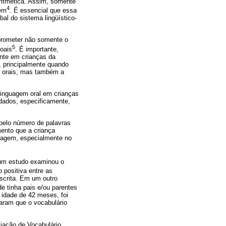
aritmética. Assim, somente
4
gem
. É essencial que essa
bal do sistema lingüístico-
mprometer não somente o
5
oais
. É importante,
ente em crianças da
, principalmente quando
os orais, mas também a
 linguagem oral em crianças
rdados, especificamente,
 pelo número de palavras
mento que a criança
guagem, especialmente no
, um estudo examinou o
o positiva entre as
escrita. Em um outro
de tinha pais e/ou parentes
a idade de 42 meses, foi
elaram que o vocabulário
liação de Vocabulário