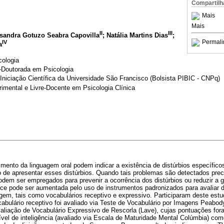
Compartilh
Mais
Mais
II
III
ssandra Gotuzo Seabra Capovilla
; Natália Martins Dias
;
Permali
IV
a
cologia
-Doutorada em Psicologia
Iniciação Científica da Universidade São Francisco (Bolsista PIBIC - CNPq)
imental e Livre-Docente em Psicologia Clínica
ento da linguagem oral podem indicar a existência de distúrbios específico
sco de apresentar esses distúrbios. Quando tais problemas são detectados p
odem ser empregados para prevenir a ocorrência dos distúrbios ou reduzir a 
oce pode ser aumentada pelo uso de instrumentos padronizados para avaliar 
em, tais como vocabulários receptivo e expressivo. Participaram deste estud
abulário receptivo foi avaliado via Teste de Vocabulário por Imagens Peabody
Avaliação de Vocabulário Expressivo de Rescorla (Lave), cujas pontuações fo
ível de inteligência (avaliado via Escala de Maturidade Mental Colúmbia) co