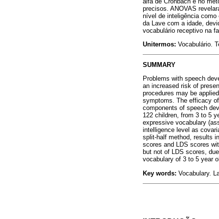
alfa de Cronbach e no mé
precisos. ANOVAS revelar
nível de inteligência com
da Lave com a idade, devid
vocabulário receptivo na fa
Unitermos:
Vocabulário. 
SUMMARY
Problems with speech devel
an increased risk of prese
procedures may be applied i
symptoms. The efficacy of 
components of speech deve
122 children, from 3 to 5 
expressive vocabulary (as
intelligence level as cov
split-half method, results
scores and LDS scores with
but not of LDS scores, due
vocabulary of 3 to 5 year 
Key words:
Vocabulary. La