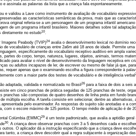
o e assinala as palavras da lista que a criança fala espontaneamente.
tou e validou a Lave como instrumento de avaliação de vocabulário expressi
preservadas as características semânticas da prova, mais que as característ
rova original referia-se a um personagem de um programa infantil americano e,
gem de um programa infantil brasileiro. Maiores detalhes sobre tal adaptaçã
10
s diretamente no estudo
.
24
or Imagens Peabody (TVIP)
avalia o desenvolvimento lexical no domínio rece
o de vocabulário de crianças entre 2a6m até 18 anos de idade. Permite uma a
inguagem, especificamente do vocabulário receptivo auditivo em ampla varied
, partes do corpo, tempo, natureza, lugares, objetos, animais, termos mate
dicado para avaliar o nível de desenvolvimento da linguagem receptiva em c
nças ou adultos incapazes de ler, de escrever ou mesmo de falar já que, par
das, requer apenas que o examinando escolha a figura correspondente à palav
temente com a maior parte dos testes de vocabulário e de inteligência verbal
26
o adaptada, validada e normatizada no Brasil
para a faixa de dois a seis 
nsiste em cinco pranchas de prática seguidas de 125 pranchas de teste, or
 As pranchas são compostas de quatro desenhos de linha preta em fundo bran
 múltipla escolha. A tarefa consiste em selecionar, dentre as alternativas, 
a apresentada pelo examinador. As respostas do sujeito são anotadas e a cor
a, com o escore máximo de 125 pontos. O tempo médio de aplicação é de 20
29
ental Colúmbia (EMMC)
é um teste padronizado, que avalia a aptidão geral 
30
ade
. A criança deve observar pranchas com 3 a 5 desenhos cada e escolher
 outros. O aplicador dá a instrução especificando que a criança deve escolhe
a tanto, a criança deve descobrir qual a regra subjacente à organização das 