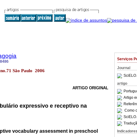
agogia
Serviços P
-8486
Journal
3 no.71 São Paulo 2006
SciELO 
artigo
ARTIGO ORIGINAL
Portugu
Artigo 
Referên
bulário expressivo e receptivo na
Como ci
SciELO 
Traduçã
ptive vocabulary assessment in preschool
Indicadore