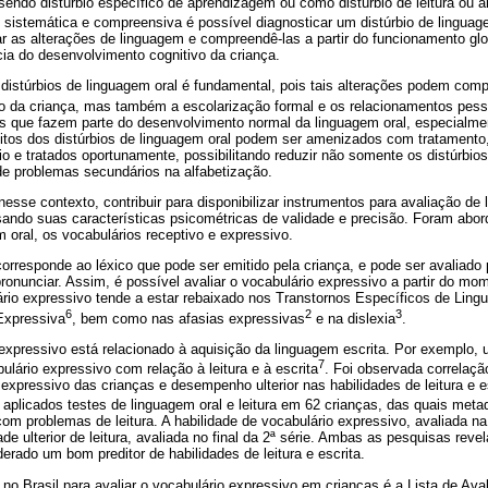
endo distúrbio específico de aprendizagem ou como distúrbio de leitura ou 
 sistemática e compreensiva é possível diagnosticar um distúrbio de lingua
car as alterações de linguagem e compreendê-las a partir do funcionamento glo
ia do desenvolvimento cognitivo da criança.
e distúrbios de linguagem oral é fundamental, pois tais alterações podem co
co da criança, mas também a escolarização formal e os relacionamentos pess
des que fazem parte do desenvolvimento normal da linguagem oral, especialm
muitos dos distúrbios de linguagem oral podem ser amenizados com tratamento
io e tratados oportunamente, possibilitando reduzir não somente os distúrbi
de problemas secundários na alfabetização.
nesse contexto, contribuir para disponibilizar instrumentos para avaliação de
isando suas características psicométricas de validade e precisão. Foram abo
 oral, os vocabulários receptivo e expressivo.
orresponde ao léxico que pode ser emitido pela criança, e pode ser avaliado
ronunciar. Assim, é possível avaliar o vocabulário expressivo a partir do mo
ário expressivo tende a estar rebaixado nos Transtornos Específicos de Lin
6
2
3
Expressiva
, bem como nas afasias expressivas
e na dislexia
.
 expressivo está relacionado à aquisição da linguagem escrita. Por exemplo
7
ulário expressivo com relação à leitura e à escrita
. Foi observada correlaçã
 expressivo das crianças e desempenho ulterior nas habilidades de leitura e 
 aplicados testes de linguagem oral e leitura em 62 crianças, das quais meta
com problemas de leitura. A habilidade de vocabulário expressivo, avaliada n
ade ulterior de leitura, avaliada no final da 2ª série. Ambas as pesquisas rev
erado um bom preditor de habilidades de leitura e escrita.
no Brasil para avaliar o vocabulário expressivo em crianças é a Lista de Ava