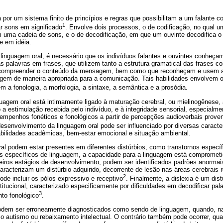
 por um sistema finito de princípios e regras que possibilitam a um falante co
1
ar sons em significado
. Envolve dois processos, o de codificação, no qual um
uma cadeia de sons, e o de decodificação, em que um ouvinte decodifica o s
e em idéia.
linguagem oral, é necessário que os indivíduos falantes e ouvintes conheç
 palavras em frases, que utilizem tanto a estrutura gramatical das frases c
 e compreender o conteúdo da mensagem, bem como que reconheçam e usem a
uagem de maneira apropriada para a comunicação. Tais habilidades envolvem
em a fonologia, a morfologia, a sintaxe, a semântica e a prosódia.
uagem oral está intimamente ligado à maturação cerebral, ou mielinogênese,
 a estimulação recebida pelo indivíduo, e à integridade sensorial, especialmen
empenhos fonéticos e fonológicos a partir de percepções audioverbais prov
desenvolvimento da linguagem oral pode ser influenciado por diversas caracte
habilidades acadêmicas, bem-estar emocional e situação ambiental.
al podem estar presentes em diferentes distúrbios, como transtornos específ
nos específicos de linguagem, a capacidade para a linguagem está comprometi
meiros estágios de desenvolvimento, podem ser identificados padrões anormai
aracterizam um distúrbio adquirido, decorrente de lesão nas áreas cerebrais
2
ode incluir os pólos expressivo e receptivo
. Finalmente, a dislexia é um dist
itucional, caracterizado especificamente por dificuldades em decodificar pala
3
to fonológico
.
podem ser erroneamente diagnosticados como sendo de linguagem, quando, na
mo autismo ou rebaixamento intelectual. O contrário também pode ocorrer, qua