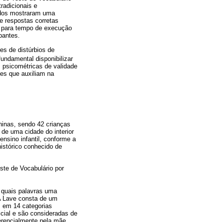
radicionais e
tados mostraram uma
e respostas corretas
o para tempo de execução
pantes.
es de distúrbios de
fundamental disponibilizar
s psicométricas de validade
tes que auxiliam na
ninas, sendo 42 crianças
de uma cidade do interior
nsino infantil, conforme a
histórico conhecido de
ste de Vocabulário por
e quais palavras uma
 A Lave consta de um
s em 14 categorias
cial e são consideradas de
ferencialmente pela mãe,