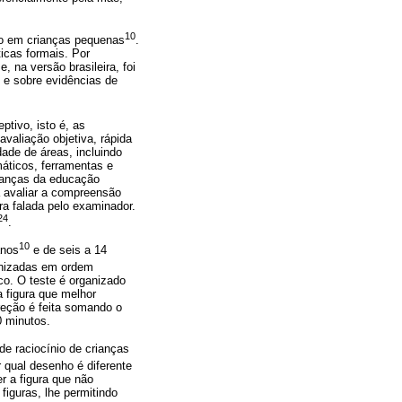
10
vo em crianças pequenas
.
icas formais. Por
 na versão brasileira, foi
o e sobre evidências de
ptivo, isto é, as
valiação objetiva, rápida
ade de áreas, incluindo
máticos, ferramentas e
rianças da educação
a avaliar a compreensão
ra falada pelo examinador.
24
.
10
anos
e de seis a 14
ganizadas em ordem
co. O teste é organizado
a figura que melhor
reção é feita somando o
 minutos.
de raciocínio de crianças
 qual desenho é diferente
r a figura que não
figuras, lhe permitindo