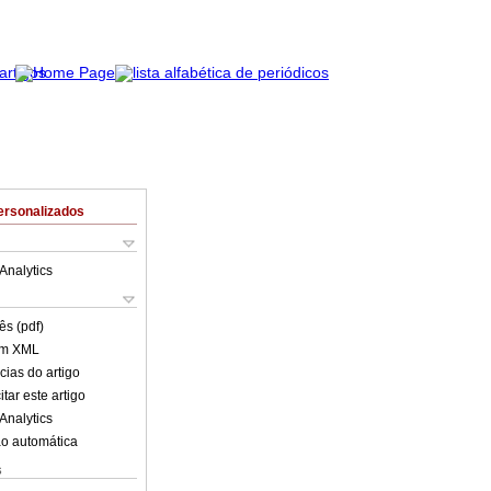
ersonalizados
Analytics
ês (pdf)
em XML
cias do artigo
tar este artigo
Analytics
o automática
s