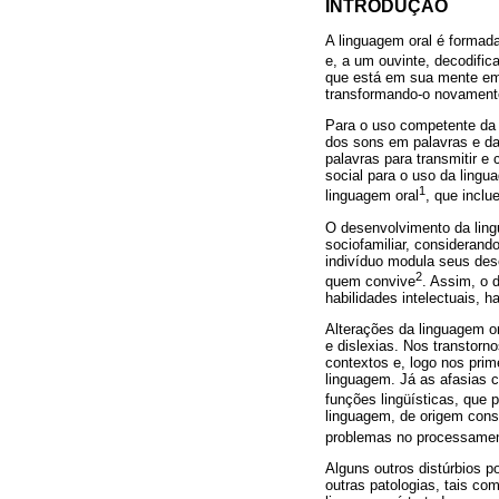
INTRODUÇÃO
A linguagem oral é formada
e, a um ouvinte, decodific
que está em sua mente em 
transformando-o novament
Para o uso competente da 
dos sons em palavras e das
palavras para transmitir
social para o uso da ling
1
linguagem oral
, que inclu
O desenvolvimento da ling
sociofamiliar, considerando
indivíduo modula seus des
2
quem convive
. Assim, o 
habilidades intelectuais, 
Alterações da linguagem or
e dislexias. Nos transtor
contextos e, logo nos pri
linguagem. Já as afasias c
funções lingüísticas, que p
linguagem, de origem const
problemas no processamen
Alguns outros distúrbios 
outras patologias, tais co