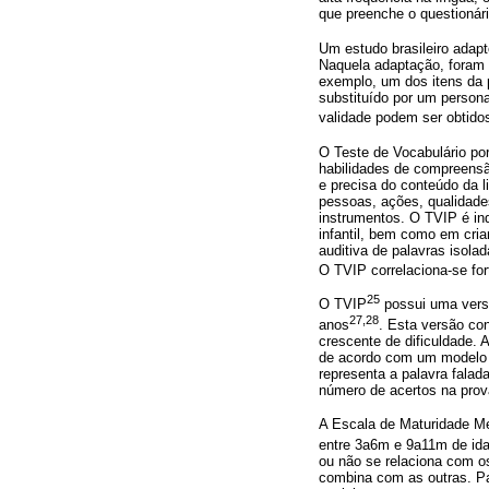
que preenche o questionári
Um estudo brasileiro adap
Naquela adaptação, foram 
exemplo, um dos itens da p
substituído por um persona
validade podem ser obtido
O Teste de Vocabulário p
habilidades de compreensã
e precisa do conteúdo da l
pessoas, ações, qualidades
instrumentos. O TVIP é in
infantil, bem como em cria
auditiva de palavras isola
O TVIP correlaciona-se for
25
O TVIP
possui uma versã
27,28
anos
. Esta versão co
crescente de dificuldade.
de acordo com um modelo de
representa a palavra falad
número de acertos na prov
A Escala de Maturidade M
entre 3a6m e 9a11m de id
ou não se relaciona com os
combina com as outras. Par