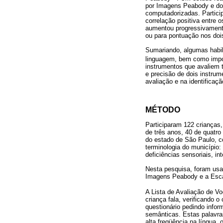
por Imagens Peabody e do 
computadorizadas. Partici
correlação positiva entre 
aumentou progressivamente
ou para pontuação nos dois
Sumariando, algumas habili
linguagem, bem como impor
instrumentos que avaliem t
e precisão de dois instrum
avaliação e na identificaçã
MÉTODO
Participaram 122 crianças,
de três anos, 40 de quatro
do estado de São Paulo, c
terminologia do município:
deficiências sensoriais, i
Nesta pesquisa, foram usa
Imagens Peabody e a Esca
A Lista de Avaliação de Vo
criança fala, verificando 
questionário pedindo infor
semânticas. Estas palavra
alta freqüência na língua,