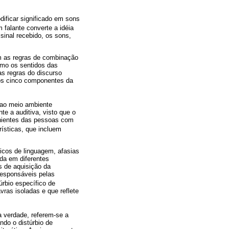
dificar significado em sons
 falante converte a idéia
inal recebido, os sons,
am as regras de combinação
omo os sentidos das
s regras do discurso
 os cinco componentes da
 ao meio ambiente
te a auditiva, visto que o
enientes das pessoas com
rísticas, que incluem
icos de linguagem, afasias
da em diferentes
s de aquisição da
 responsáveis pelas
úrbio específico de
vras isoladas e que reflete
 verdade, referem-se a
ndo o distúrbio de