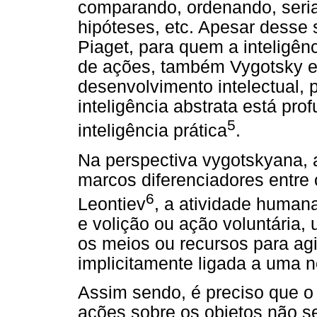
comparando, ordenando, seria
hipóteses, etc. Apesar desse 
Piaget, para quem a inteligê
de ações, também Vygotsky en
desenvolvimento intelectual, 
inteligência abstrata está pro
5
inteligência prática
.
Na perspectiva vygotskyana, 
marcos diferenciadores entr
6
Leontiev
, a atividade humana
e volição ou ação voluntária, 
os meios ou recursos para agi
implicitamente ligada a uma n
Assim sendo, é preciso que o 
ações sobre os objetos não 