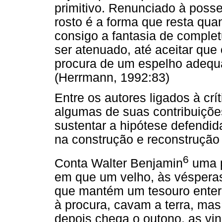
primitivo. Renunciado à posse
rosto é a forma que resta qu
consigo a fantasia de complet
ser atenuado, até aceitar que
procura de um espelho adequad
(Herrmann, 1992:83)
Entre os autores ligados à críti
algumas de suas contribuiçõ
sustentar a hipótese defendida
na construção e reconstrução 
6
Conta Walter Benjamin
uma p
em que um velho, às vésperas
que mantém um tesouro enterr
à procura, cavam a terra, m
depois chega o outono, as v