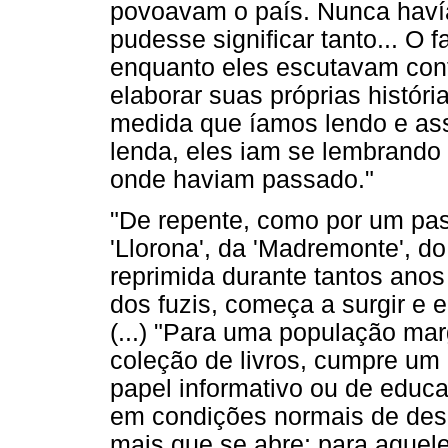
povoavam o país. Nunca hav
pudesse significar tanto... O fa
enquanto eles escutavam cont
elaborar suas próprias histór
medida que íamos lendo e ass
lenda, eles iam se lembrando d
onde haviam passado."
"De repente, como por um pas
'Llorona', da 'Madremonte', do
reprimida durante tantos anos 
dos fuzis, começa a surgir e e
(...) "Para uma população mar
coleção de livros, cumpre um p
papel informativo ou de educ
em condições normais de dese
mais que se abre; para aquel