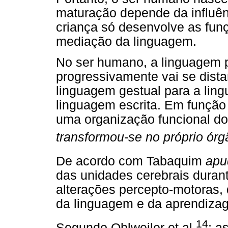
maturação depende da influên
criança só desenvolve as fun
mediação da linguagem.
No ser humano, a linguagem p
progressivamente vai se dist
linguagem gestual para a lin
linguagem escrita. Em função
uma organização funcional do
transformou-se no próprio órgã
De acordo com Tabaquim
apu
das unidades cerebrais duran
alterações percepto-motoras
da linguagem e da aprendiza
14
Segundo Ohlweiler et al.
; a