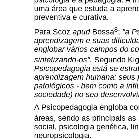
uma área que estuda a apre
preventiva e curativa.
8
Para Scoz
apud
Bossa
;
"a P
aprendizagem e suas dificuld
englobar vários campos do co
sintetizando-os".
Segundo Ki
Psicopedagogia está se estru
aprendizagem humana: seus p
patológicos - bem como a influ
sociedade) no seu desenvolvi
A Psicopedagogia engloba co
áreas, sendo as principais as
social, psicologia genética, l
neuropsicologia.