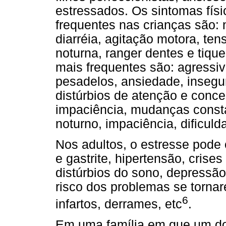
estressados. Os sintomas físi
frequentes nas crianças são: 
diarréia, agitação motora, te
noturna, ranger dentes e tiqu
mais frequentes são: agressi
pesadelos, ansiedade, insegur
distúrbios de atenção e concen
impaciência, mudanças consta
noturno, impaciência, dificuld
Nos adultos, o estresse pode
e gastrite, hipertensão, cris
distúrbios do sono, depressão
risco dos problemas se torna
6
infartos, derrames, etc
.
Em uma família em que um d