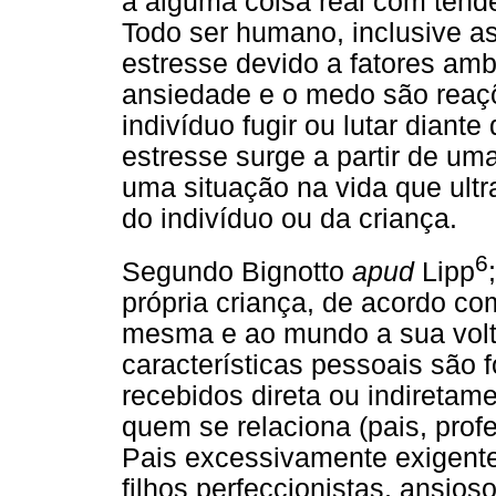
a alguma coisa real com tendê
Todo ser humano, inclusive a
estresse devido a fatores amb
ansiedade e o medo são reaçõ
indivíduo fugir ou lutar diant
estresse surge a partir de um
uma situação na vida que ult
do indivíduo ou da criança.
6
Segundo Bignotto
apud
Lipp
própria criança, de acordo co
mesma e ao mundo a sua volt
características pessoais são
recebidos direta ou indiretame
quem se relaciona (pais, profe
Pais excessivamente exigente
filhos perfeccionistas, ansio