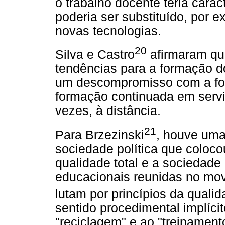
o trabalho docente teria cara
poderia ser substituído, por e
novas tecnologias.
20
Silva e Castro
afirmaram que
tendências para a formação do
um descompromisso com a for
formação continuada em servi
vezes, à distância.
21
Para Brzezinski
, houve uma
sociedade política que coloco
qualidade total e a sociedade
educacionais reunidas no mo
lutam por princípios da qualid
sentido procedimental implícit
"reciclagem" e ao "treinament