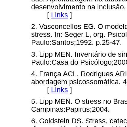
desenvolvimento na inclusão.
[
Links
]
2. Vasconcellos EG. O modelo
stress. In: Seger L, org. Psic
Paulo:Santos;1992. p.25-
3. Lipp MEN. Inventário de si
Paulo:Casa do Psicólogo;
4. França ACL, Rodrigues ARL
abordagem psicossomática. 4ª
[
Links
]
5. Lipp MEN. O stress no Bra
Campinas:Papirus;2004.
6. Goldstein DS. Stress, cate