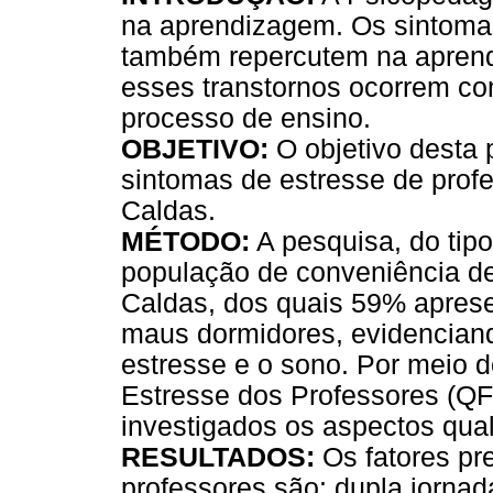
na aprendizagem. Os sintomas
também repercutem na apren
esses transtornos ocorrem co
processo de ensino.
OBJETIVO:
O objetivo desta p
sintomas de estresse de prof
Caldas.
MÉTODO:
A pesquisa, do tipo
população de conveniência d
Caldas, dos quais 59% apres
maus dormidores, evidenciand
estresse e o sono. Por meio d
Estresse dos Professores (QF
investigados os aspectos qual
RESULTADOS:
Os fatores pr
professores são: dupla jornada