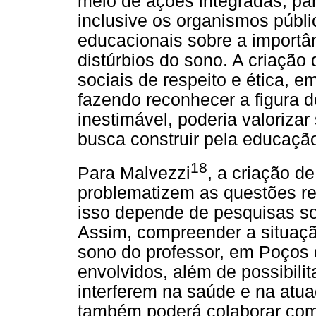
meio de ações integradas, par
inclusive os organismos públic
educacionais sobre a importân
distúrbios do sono. A criação
sociais de respeito e ética,
fazendo reconhecer a figura 
inestimável, poderia valoriza
busca construir pela educaçã
18
Para Malvezzi
, a criação d
problematizem as questões ref
isso depende de pesquisas so
Assim, compreender a situaçã
sono do professor, em Poços d
envolvidos, além de possibilit
interferem na saúde e na atua
também poderá colaborar com