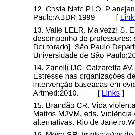
12. Costa Neto PLO. Planejam
Paulo:ABDR;1999. [
Link
13. Valle LELR, Malvezzi S. E
desempenho de professores: s
Doutorado]. São Paulo:Depart
Universidade de São Paul
14. Zanelli IJC, Calzaretta A
Estresse nas organizações de
intervenção baseadas em evid
Artmed;2010. [
Links
]
15. Brandão CR. Vida violenta 
Mattos MJVM, eds. Violência 
alternativas. Rio de Janeir
16. Meira SR. Implicações do 