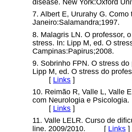
disease. New York:Oxford U
7. Albert E, Ururahy G. Como
Janeiro:Salamandra;1997
8. Malagris LN. O professor, 
stress. In: Lipp M, ed. O stres
Campinas:Papirus;2008.
9. Sobrinho FPN. O stress do 
Lipp M, ed. O stress do profe
[
Links
]
10. Reimão R, Valle L, Valle E
com Neurologia e Psicologia.
[
Links
]
11. Valle LELR. Curso de dif
line. 2009/2010. [
Links
]