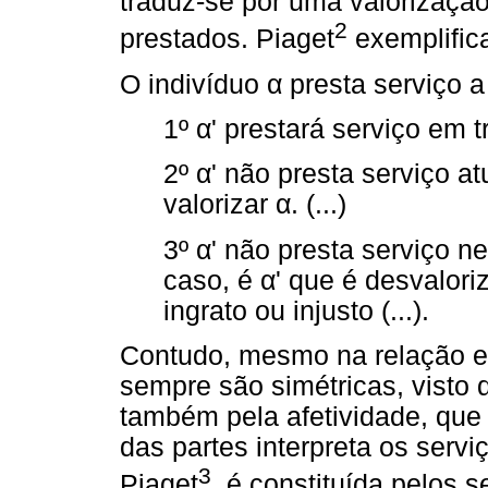
traduz-se por uma valorização
2
prestados. Piaget
exemplifica
O indivíduo
α
presta serviço 
1º
α
' prestará serviço em 
2º
α
' não presta serviço 
valorizar
α
. (...)
3º
α
' não presta serviço 
caso, é
α
' que é desvalor
ingrato ou injusto (...).
Contudo, mesmo na relação en
sempre são simétricas, visto q
também pela afetividade, qu
das partes interpreta os servi
3
Piaget
, é constituída pelos 