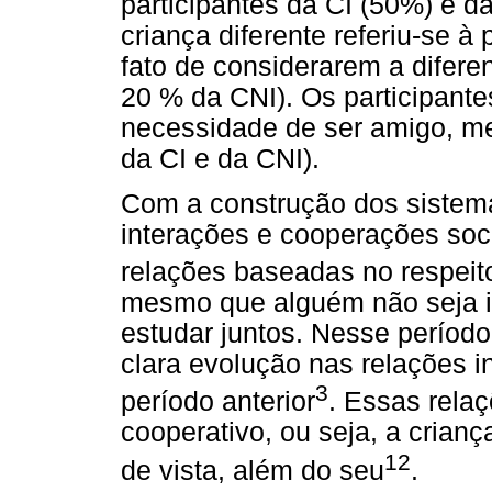
participantes da CI (50%) e 
criança diferente referiu-se à
fato de considerarem a difere
20 % da CNI). Os participant
necessidade de ser amigo, m
da CI e da CNI).
Com a construção dos sistema
interações e cooperações soc
relações baseadas no respeit
mesmo que alguém não seja i
estudar juntos. Nesse períod
clara evolução nas relações 
3
período anterior
. Essas rela
cooperativo, ou seja, a cria
12
de vista, além do seu
.