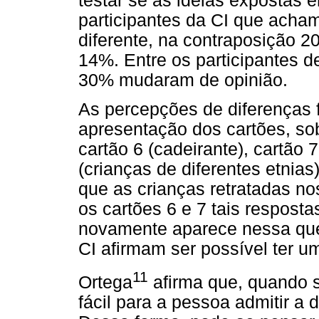
testar se as ideias expostas 
participantes da CI que acha
diferente, na contraposição 
14%. Entre os participantes 
30% mudaram de opinião.
As percepções de diferenças 
apresentação dos cartões, sob
cartão 6 (cadeirante), cartão 
(crianças de diferentes etnias
que as crianças retratadas n
os cartões 6 e 7 tais respost
novamente aparece nessa ques
CI afirmam ser possível ter u
11
Ortega
afirma que, quando s
fácil para a pessoa admitir a 