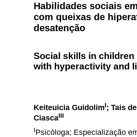
Habilidades sociais em
com queixas de hipera
desatenção
Social skills in childre
with hyperactivity and 
I
Keiteuicia Guidolim
; Tais d
III
Ciasca
I
Psicóloga; Especialização em