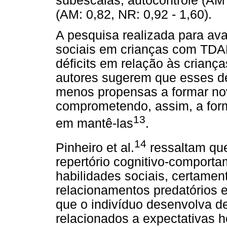
subescalas, autocontrole (AM 
(AM: 0,82, NR: 0,92 - 1,60).
A pesquisa realizada para ava
sociais em crianças com TDA
déficits em relação às crian
autores sugerem que esses dé
menos propensas a formar nov
comprometendo, assim, a for
13
em mantê-las
.
14
Pinheiro et al.
ressaltam que
repertório cognitivo-comportam
habilidades sociais, certament
relacionamentos predatórios e 
que o indivíduo desenvolva 
relacionados a expectativas h