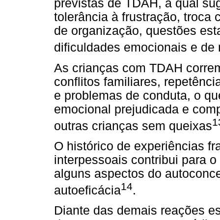
previstas de TDAH, a qual su
tolerância à frustração, troca 
de organização, questões esta
dificuldades emocionais e de
As crianças com TDAH correm
conflitos familiares, repetênc
e problemas de conduta, o qu
emocional prejudicada e comp
1
outras crianças sem queixas
O histórico de experiências 
interpessoais contribui para 
alguns aspectos do autoconcei
14
autoeficácia
.
Diante das demais reações es