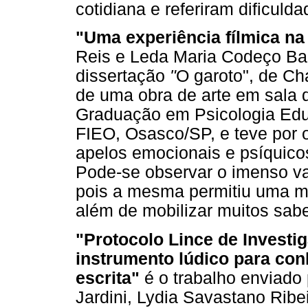
cotidiana e referiram dificul
"Uma experiência fílmica na
Reis e Leda Maria Codeço Baro
dissertação
"
O garoto", de Ch
de uma obra de arte em sala 
Graduação em Psicologia Educ
FIEO, Osasco/SP, e teve por ob
apelos emocionais e psíquicos
Pode-se observar o imenso val
pois a mesma permitiu uma ma
além de mobilizar muitos sabe
"Protocolo Lince de Investig
instrumento lúdico para conh
escrita"
é o trabalho enviado
Jardini, Lydia Savastano Rib