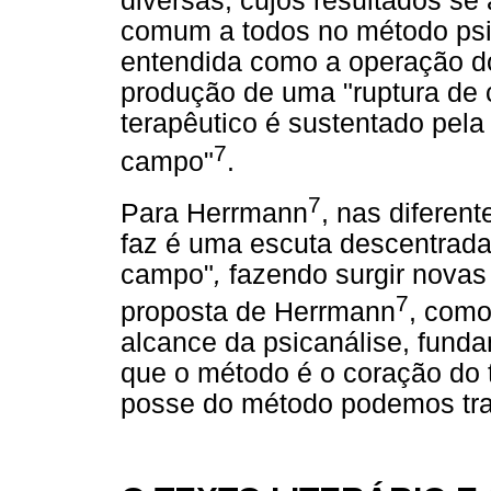
diversas, cujos resultados s
comum a todos no método psica
entendida como a operação do
produção de uma "ruptura de
terapêutico é sustentado pela 
7
campo"
.
7
Para Herrmann
, nas diferent
faz é uma escuta descentrada
campo"
,
fazendo surgir nova
7
proposta de Herrmann
, como
alcance da psicanálise, fund
que o método é o coração do t
posse do método podemos traba