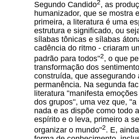
2
Segundo Candido
, as produ
humanizador, que se mostra e
primeira, a literatura é uma e
estrutura e significado, ou se
sílabas tônicas e sílabas áton
cadência do ritmo - criaram 
2
padrão para todos"
, o que p
transformação dos sentiment
construída, que assegurando 
permanência. Na segunda fac
literatura "manifesta emoções
dos grupos", uma vez que, "a p
nada e as dispõe como todo ar
espírito e o leva, primeiro a s
2
organizar o mundo"
. E, aind
forma de conhecimento, inclu