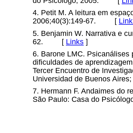
do Psicólogo; 2005. [
Lin
4. Petit M. A leitura em espaç
2006;40(3):149-67. [
Link
5. Benjamin W. Narrativa e cu
62. [
Links
]
6. Barone LMC. Psicanálises p
dificuldades de aprendizagem
Tercer Encuentro de Investig
Universidad de Buenos Air
7. Hermann F. Andaimes do re
São Paulo: Casa do Psicól