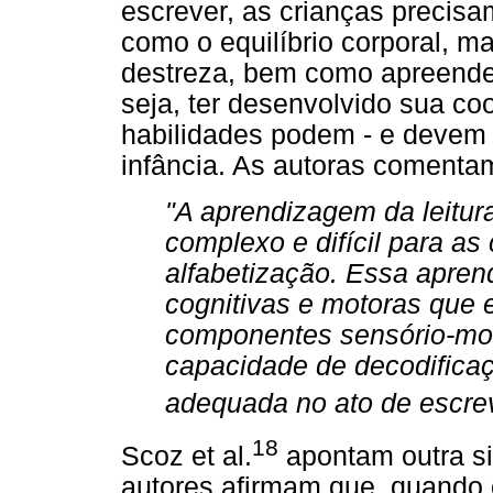
escrever, as crianças precisa
como o equilíbrio corporal, m
destreza, bem como apreender
seja, ter desenvolvido sua co
habilidades podem - e devem -
infância. As autoras comenta
"A aprendizagem da leitur
complexo e difícil para as 
alfabetização. Essa apren
cognitivas e motoras que 
componentes sensório-moto
capacidade de decodifica
adequada no ato de escrev
18
Scoz et al.
apontam outra si
autores afirmam que, quando c