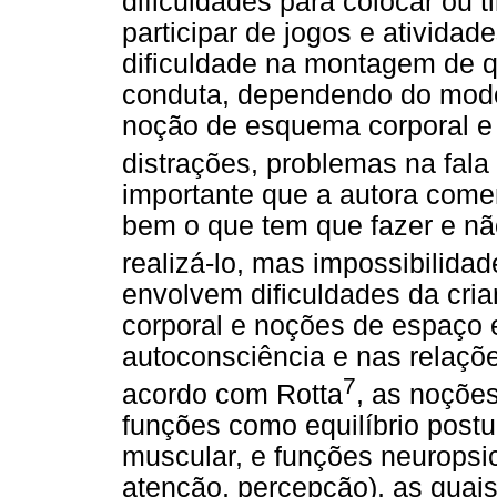
dificuldades para colocar ou ti
participar de jogos e atividad
dificuldade na montagem de q
conduta, dependendo do modo
noção de esquema corporal e 
distrações, problemas na fala
importante que a autora comen
bem o que tem que fazer e nã
realizá-lo, mas impossibilidad
envolvem dificuldades da cri
corporal e noções de espaço 
autoconsciência e nas relaç
7
acordo com Rotta
, as noçõe
funções como equilíbrio postura
muscular, e funções neuropsi
atenção, percepção), as quai