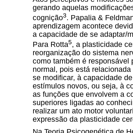
gerando aquelas modificações
3
cognição
. Papalia & Feldma
aprendizagem acontece devido 
a capacidade de se adaptar/
5
Para Rotta
, a plasticidade c
reorganização do sistema ner
como também é responsável p
normal, pois está relacionada 
se modificar, à capacidade de
estímulos novos, ou seja, à c
as funções que envolvem a c
superiores ligadas ao conhec
realizar um ato motor volunta
expressão da plasticidade cer
Na Teoria Psicogenética de H