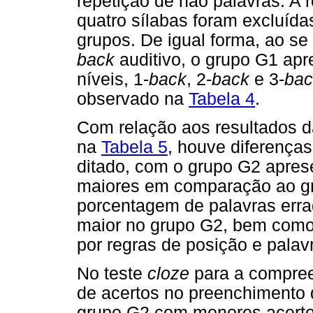
repetição de não palavras. A 
quatro sílabas foram excluíd
grupos. De igual forma, ao se
back
auditivo, o grupo G1 apr
níveis, 1-
back
, 2-
back
e 3-
bac
observado na
Tabela 4
.
Com relação aos resultados d
na
Tabela 5
, houve diferenças
ditado, com o grupo G2 aprese
maiores em comparação ao gr
porcentagem de palavras erra
maior no grupo G2, bem como
por regras de posição e palavr
No teste
cloze
para a compree
de acertos no preenchimento d
grupo G2 com menores acertos