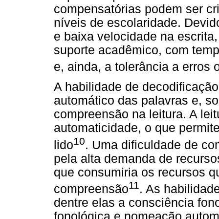
compensatórias podem ser cri
níveis de escolaridade. Devido
e baixa velocidade na escrita
suporte acadêmico, com tempo
e, ainda, a tolerância a erros 
A habilidade de decodificaçã
automático das palavras e, so
compreensão na leitura. A leit
automaticidade, o que permit
10
lido
. Uma dificuldade de co
pela alta demanda de recursos
que consumiria os recursos q
11
compreensão
. As habilidad
dentre elas a consciência fon
fonológica e nomeação automa