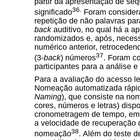
partir da apresentação de se
36
.
significado
Foram considera
repetição de não palavras para
back
auditivo, no qual há a a
randomizados e, após, neces
numérico anterior, retroceden
37
(3-
back
) números
. Foram c
participantes para a análise 
Para a avaliação do acesso lexi
Nomeação automatizada rápi
Naming
), que consiste na no
cores, números e letras) dis
cronometragem de tempo, em 
a velocidade de recuperação 
38
nomeação
. Além do teste d