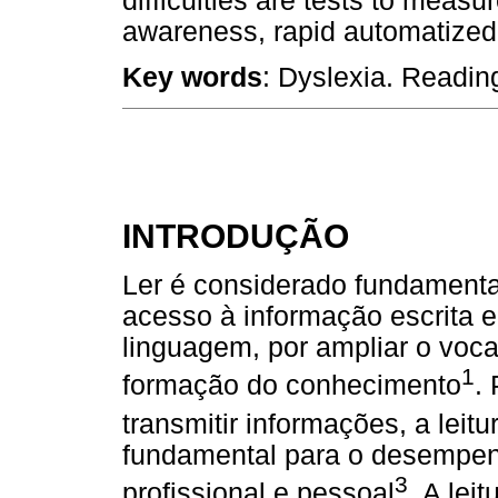
difficulties are tests to measur
awareness, rapid automatize
Key words
: Dyslexia. Readin
INTRODUÇÃO
Ler é considerado fundamental
acesso à informação escrita e,
linguagem, por ampliar o vocab
1
formação do conhecimento
.
transmitir informações, a leitu
fundamental para o desempe
3
profissional e pessoal
. A lei