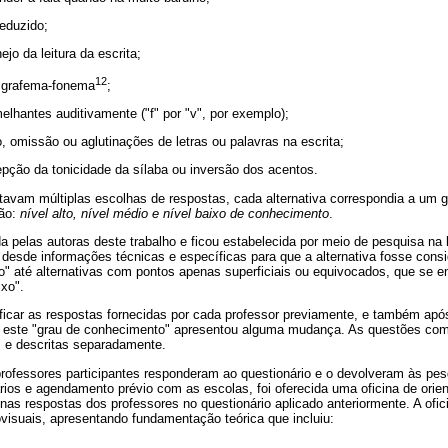
eduzido;
jo da leitura da escrita;
12
 grafema-fonema
;
lhantes auditivamente ("f" por "v", por exemplo);
, omissão ou aglutinações de letras ou palavras na escrita;
epção da tonicidade da sílaba ou inversão dos acentos.
avam múltiplas escolhas de respostas, cada alternativa correspondia a um 
ção:
nível alto, nível médio e nível baixo de conhecimento
.
da pelas autoras deste trabalho e ficou estabelecida por meio de pesquisa na li
desde informações técnicas e específicas para que a alternativa fosse con
to" até alternativas com pontos apenas superficiais ou equivocados, que se
xo".
ificar as respostas fornecidas por cada professor previamente, e também após
 este "grau de conhecimento" apresentou alguma mudança. As questões com
s e descritas separadamente.
rofessores participantes responderam ao questionário e o devolveram às pe
ios e agendamento prévio com as escolas, foi oferecida uma oficina de orie
nas respostas dos professores no questionário aplicado anteriormente. A oficin
visuais, apresentando fundamentação teórica que incluiu: