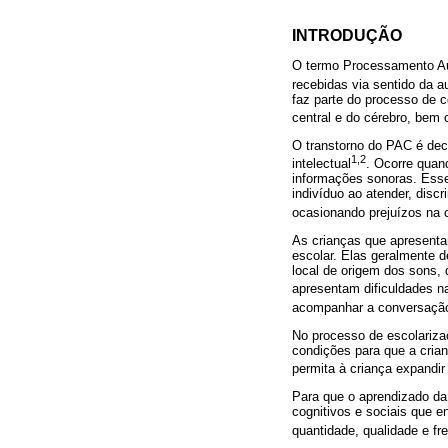
INTRODUÇÃO
O termo Processamento Aud
recebidas via sentido da a
faz parte do processo de 
central e do cérebro, bem
O transtorno do PAC é deco
1,2
intelectual
. Ocorre quan
informações sonoras. Esse 
indivíduo ao atender, disc
ocasionando prejuízos na
As crianças que apresent
escolar. Elas geralmente d
local de origem dos sons, 
apresentam dificuldades na
acompanhar a conversação 
No processo de escolariza
condições para que a cria
permita à criança expandi
Para que o aprendizado da
cognitivos e sociais que 
quantidade, qualidade e fr