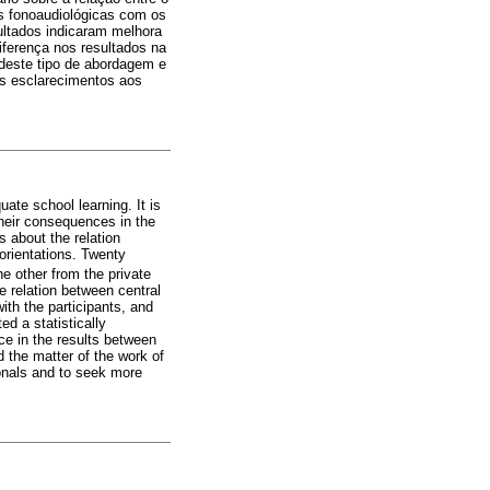
es fonoaudiológicas com os
sultados indicaram melhora
iferença nos resultados na
 deste tipo de abordagem e
es esclarecimentos aos
ate school learning. It is
their consequences in the
s about the relation
orientations. Twenty
e other from the private
e relation between central
th the participants, and
ed a statistically
ce in the results between
d the matter of the work of
ionals and to seek more