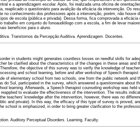
tral e a aprendizagem escolar. Após, foi realizada uma oficina de orientaçõ
da, reaplicado o questionário para avalição da eficácia da intervenção. Os re
nte no conhecimento dos professores após a intervenção, porém, não houve d
ipos de escola (pública e privada). Dessa forma, fica comprovada a eficácia
do trabalho em conjunto do fonoaudiólogo com a escola, a fim de levar maior
mais benefícios para o aluno.
itiva. Transtornos da Percepção Auditiva. Aprendizagem. Docentes.
order in students might generates countless losses on needful skills for adequ
cher be clarified about the characteristics of the changes in these areas and 
Therefore, the objective of this survey was to verify the knowledge of teacher
rocessing and school learning, before and after workshop of Speech therapist 
de of elementary school from two schools, one from the public network and th
as do Sul, participated in the survey, which answered a questionnaire about th
hool learning. Afterwards, a Speech therapist counseling workshop was held wi
reapplied to evaluate the effectiveness of the intervention. The results indicat
the teachers' knowledge after the intervention, however, there was no differen
blic and private). In this way, the efficacy of this type of survey is proved, an
he school is emphasized, in order to bring greater clarification to the profess
ption. Auditory Perceptual Disorders. Learning. Faculty.