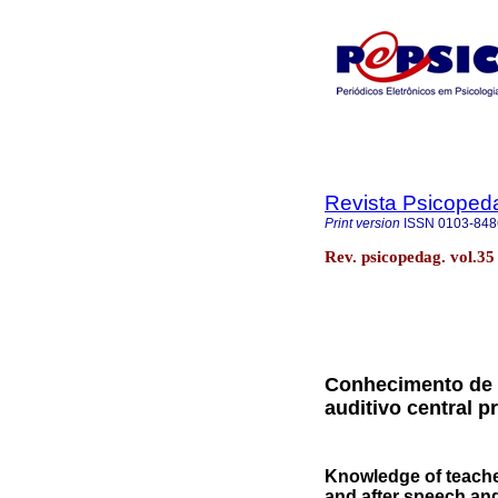
Revista Psicoped
Print version
ISSN
0103-848
Rev. psicopedag. vol.3
Conhecimento de 
auditivo central p
Knowledge of teache
and after speech a