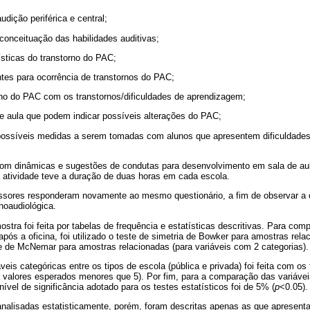
dição periférica e central;
onceituação das habilidades auditivas;
ísticas do transtorno do PAC;
tes para ocorrência de transtornos do PAC;
rno do PAC com os transtornos/dificuldades de aprendizagem;
e aula que podem indicar possíveis alterações do PAC;
possíveis medidas a serem tomadas com alunos que apresentem dificuldades
om dinâmicas e sugestões de condutas para desenvolvimento em sala de aula
a atividade teve a duração de duas horas em cada escola.
fessores responderam novamente ao mesmo questionário, a fim de observar a e
noaudiológica.
ostra foi feita por tabelas de frequência e estatísticas descritivas. Para com
após a oficina, foi utilizado o teste de simetria de Bowker para amostras rela
te de McNemar para amostras relacionadas (para variáveis com 2 categorias).
eis categóricas entre os tipos de escola (pública e privada) foi feita com os
a valores esperados menores que 5). Por fim, para a comparação das variávei
ível de significância adotado para os testes estatísticos foi de 5% (
p
<0.05).
nalisadas estatisticamente, porém, foram descritas apenas as que apresent