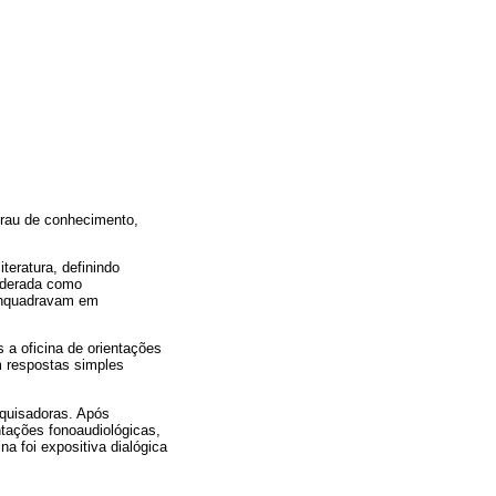
grau de conhecimento,
teratura, definindo
siderada como
 enquadravam em
 a oficina de orientações
 respostas simples
squisadoras. Após
ntações fonoaudiológicas,
a foi expositiva dialógica