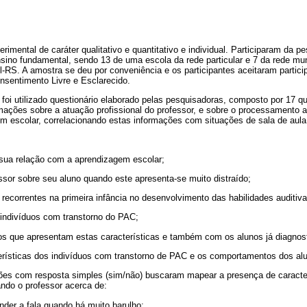
rimental de caráter qualitativo e quantitativo e individual. Participaram da p
nsino fundamental, sendo 13 de uma escola da rede particular e 7 da rede mun
-RS. A amostra se deu por conveniência e os participantes aceitaram partici
nsentimento Livre e Esclarecido.
 foi utilizado questionário elaborado pelas pesquisadoras, composto por 17 q
ações sobre a atuação profissional do professor, e sobre o processamento au
m escolar, correlacionando estas informações com situações de sala de aula
sua relação com a aprendizagem escolar;
sor sobre seu aluno quando este apresenta-se muito distraído;
 recorrentes na primeira infância no desenvolvimento das habilidades auditiva
 indivíduos com transtorno do PAC;
s que apresentam estas características e também com os alunos já diagnost
erísticas dos indivíduos com transtorno de PAC e os comportamentos dos al
ões com resposta simples (sim/não) buscaram mapear a presença de caracter
ndo o professor acerca de:
nder a fala quando há muito barulho;