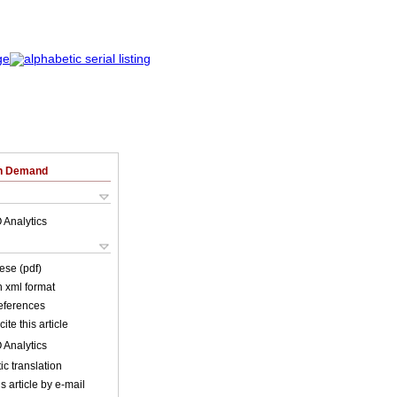
on Demand
 Analytics
ese (pdf)
in xml format
references
ite this article
 Analytics
c translation
s article by e-mail