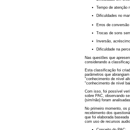
Tempo de atenção r
Dificuldades no mane
Erros de conversão
Trocas de sons seme
Inversão, acréscimo
Dificuldade na perc
Nas questões que apresent
considerando a classifica
Esta classificação foi cria
parâmetros que abrangiam 
"conhecimento de nível al
"conhecimento de nível bai
Com isso, foi possível ver
sobre PAC, observando se
(sim/não) foram analisada
No primeiro momento, os p
recebimento dos questionár
que foi elaborada baseada 
com uso de recursos audio
Conceito do PAC;