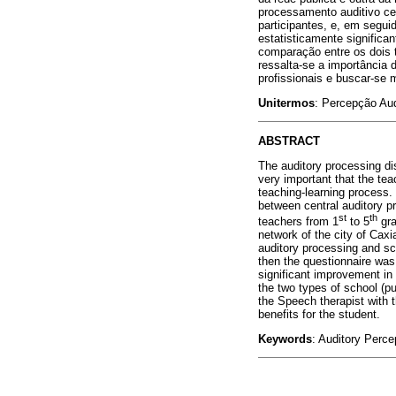
processamento auditivo cen
participantes, e, em segui
estatisticamente significa
comparação entre os dois t
ressalta-se a importância 
profissionais e buscar-se 
Unitermos
: Percepção Aud
ABSTRACT
The auditory processing dis
very important that the tea
teaching-learning process. 
between central auditory p
st
th
teachers from 1
to 5
gra
network of the city of Caxi
auditory processing and sc
then the questionnaire was 
significant improvement in 
the two types of school (pu
the Speech therapist with t
benefits for the student.
Keywords
: Auditory Perce