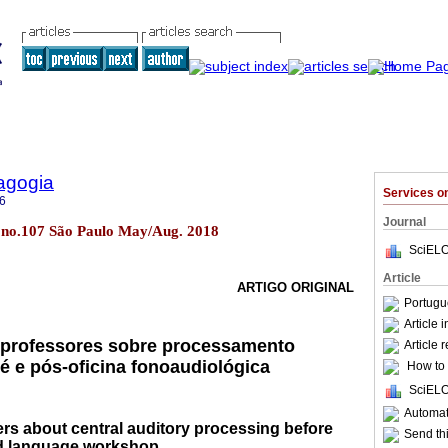
agogia
Services 
6
Journal
5 no.107 São Paulo May/Aug. 2018
SciELO
Article
ARTIGO ORIGINAL
Portugu
Article 
professores sobre processamento
Article 
ré e pós-oficina fonoaudiológica
How to c
SciELO
Automati
rs about central auditory processing before
Send thi
nd language workshop