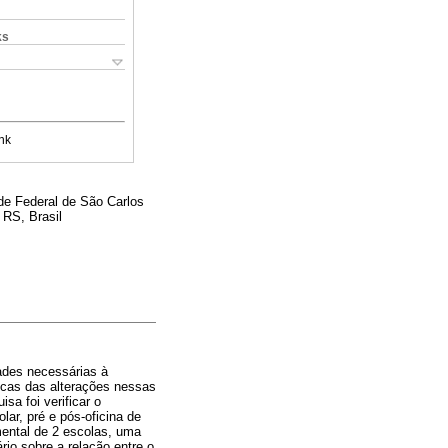
ks
nk
de Federal de São Carlos
 RS, Brasil
ades necessárias à
ticas das alterações nessas
a foi verificar o
ar, pré e pós-oficina de
mental de 2 escolas, uma
rio sobre a relação entre o