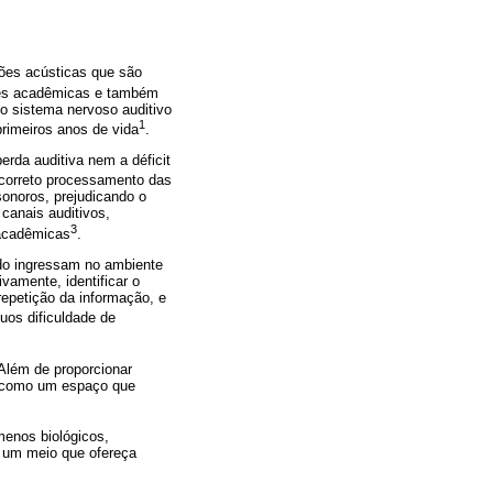
ções acústicas que são
des acadêmicas e também
o sistema nervoso auditivo
1
rimeiros anos de vida
.
erda auditiva nem a déficit
 correto processamento das
sonoros, prejudicando o
canais auditivos,
3
 acadêmicas
.
do ingressam no ambiente
vamente, identificar o
repetição da informação, e
uos dificuldade de
Além de proporcionar
e como um espaço que
menos biológicos,
e um meio que ofereça