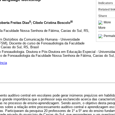
Indicators
Related lin
Share
II
III
More
oberta Freitas Dias
; Cibele Cristina Boscolo
More
la Faculdade Nossa Senhora de Fátima, Caxias do Sul, RS,
Permali
em Distúrbios da Comunicação Humana - Universidade
FSM), Docente do curso de Fonoaudiologia da Faculdade
Caxias do Sul, RS, Brasil
 Fonoaudiologia. Doutora e Pós-Doutora em Educação Especial - Universida
o de Fonoaudiologia da Faculdade Nossa Senhora de Fátima, Caxias do Sul,
ência
ento auditivo central em escolares pode gerar inúmeros prejuízos em habilid
 grande importância que o professor seja esclarecido acerca das caracterís
s no processo de ensino-aprendizagem. Sendo assim, o objetivo desta pesquis
s sobre a relação entre processamento auditivo central e aprendizagem escol
cas. Participaram da pesquisa 20 professores de 1º a 5º ano do ensino funda
 rede privada do município de Caxias do Sul, que responderam a um questioná