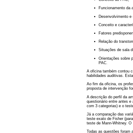
Funcionamento da au
Desenvolvimento e c
Conceito e caracter
Fatores predisponen
Relação do transto
Situações de sala d
Orientações sobre 
PAC.
A oficina também contou c
habilidades auditivas. Est
Ao fim da oficina, os pro
proposta de intervenção fo
A descrição do perfil da am
questionário entre antes e 
com 3 categorias) e o tes
Já a comparação das variáv
teste exato de Fisher (par
teste de Mann-Whitney. O n
Todas as questões foram a