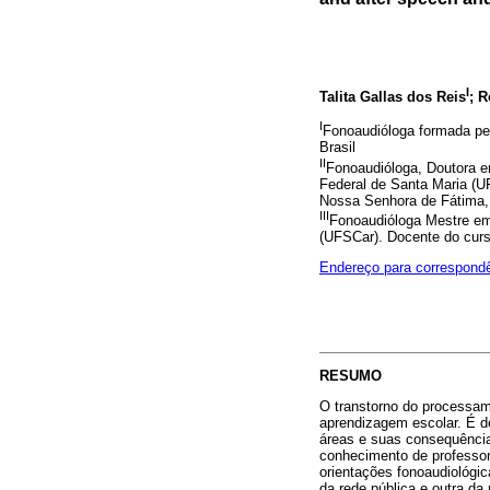
I
Talita Gallas dos Reis
; R
I
Fonoaudióloga formada pe
Brasil
II
Fonoaudióloga, Doutora 
Federal de Santa Maria (U
Nossa Senhora de Fátima, 
III
Fonoaudióloga Mestre em
(UFSCar). Docente do curs
Endereço para correspond
RESUMO
O transtorno do processam
aprendizagem escolar. É de
áreas e suas consequência
conhecimento de professore
orientações fonoaudiológi
da rede pública e outra da