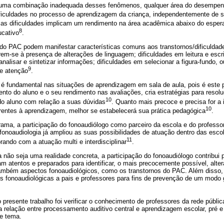
á uma combinação inadequada desses fenômenos, qualquer área do desempe
ificuldades no processo de aprendizagem da criança, independentemente de 
sas dificuldades implicam um rendimento na área acadêmica abaixo do espera
8
ucativo
.
 do PAC podem manifestar características comuns aos transtornos/dificulda
rem-se à presença de alterações de linguagem; dificuldades em leitura e escri
nalisar e sintetizar informações; dificuldades em selecionar a figura-fundo,
9
e atenção
.
 é fundamental nas situações de aprendizagem em sala de aula, pois é este pr
to do aluno e o seu rendimento nas avaliações, cria estratégias para resol
10
do aluno com relação a suas dúvidas
. Quanto mais precoce e precisa for a 
10
erentes à aprendizagem, melhor se estabelecerá sua prática pedagógica
.
ama, a participação do fonoaudiólogo como parceiro da escola e do professo
fonoaudiologia já ampliou as suas possibilidades de atuação dentro das escol
11
rando com a atuação multi e interdisciplinar
.
não seja uma realidade concreta, a participação do fonoaudiólogo contribui 
am atentos e preparados para identificar, o mais precocemente possível, alt
mbém aspectos fonoaudiológicos, como os transtornos do PAC. Além disso, 
es fonoaudiológicas a pais e professores para fins de prevenção de um modo
 presente trabalho foi verificar o conhecimento de professores da rede públic
 relação entre processamento auditivo central e aprendizagem escolar, pré e
te tema.