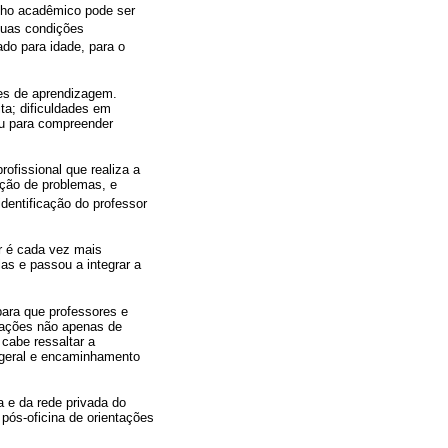
nho acadêmico pode ser
suas condições
do para idade, para o
des de aprendizagem.
ta; dificuldades em
 ou para compreender
ofissional que realiza a
ução de problemas, e
identificação do professor
r é cada vez mais
as e passou a integrar a
para que professores e
erações não apenas de
cabe ressaltar a
 geral e encaminhamento
a e da rede privada do
 pós-oficina de orientações