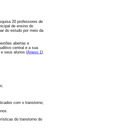
esquisa 20 professores de
icipal de ensino do
par do estudo por meio da
uestões abertas e
ditivo central e a sua
 e seus alunos (
Anexo 1
).
s;
icados com o transtorno;
unos.
ísticas do transtorno do