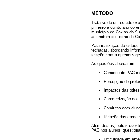
MÉTODO
Trata-se de um estudo expe
primeiro a quinto ano do e
município de Caxias do Sul
assinatura do Termo de Co
Para realização do estudo,
fechadas, abordando inform
relação com a aprendizage
As questões abordaram:
Conceito de PAC e 
Percepção do profes
Impactos das otites
Caracterização dos
Condutas com aluno
Relação das caract
Além destas, outras quest
PAC nos alunos, questiona
Dificuldade em ente