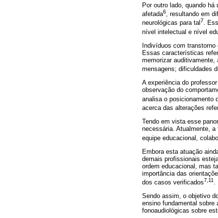
Por outro lado, quando h
6
afetada
, resultando em d
7
neurológicas para tal
. Es
nível intelectual e nível ed
Indivíduos com transtorno
Essas características refe
memorizar auditivamente, a
mensagens; dificuldades d
A experiência do professor
observação do comportamen
analisa o posicionamento 
acerca das alterações ref
Tendo em vista esse panor
necessária. Atualmente, a 
equipe educacional, colabo
Embora esta atuação ainda 
demais profissionais estej
ordem educacional, mas ta
importância das orientaçõ
7,11
dos casos verificados
.
Sendo assim, o objetivo do
ensino fundamental sobre a
fonoaudiológicas sobre es