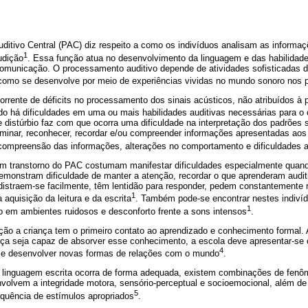
itivo Central (PAC) diz respeito a como os indivíduos analisam as informa
1
udição
. Essa função atua no desenvolvimento da linguagem e das habilida
comunicação. O processamento auditivo depende de atividades sofisticadas d
 como se desenvolve por meio de experiências vividas no mundo sonoro nos p
rrente de déficits no processamento dos sinais acústicos, não atribuídos à p
do há dificuldades em uma ou mais habilidades auditivas necessárias para o
distúrbio faz com que ocorra uma dificuldade na interpretação dos padrões 
riminar, reconhecer, recordar e/ou compreender informações apresentadas aos 
 compreensão das informações, alterações no comportamento e dificuldades
am transtorno do PAC costumam manifestar dificuldades especialmente quan
emonstram dificuldade de manter a atenção, recordar o que aprenderam auditi
distraem-se facilmente, têm lentidão para responder, pedem constantemente 
1
 aquisição da leitura e da escrita
. Também pode-se encontrar nestes indivíd
1
em ambientes ruidosos e desconforto frente a sons intensos
.
ção a criança tem o primeiro contato ao aprendizado e conhecimento formal. 
nça seja capaz de absorver esse conhecimento, a escola deve apresentar-s
4
r e desenvolver novas formas de relações com o mundo
.
 linguagem escrita ocorra de forma adequada, existem combinações de fenô
envolvem a integridade motora, sensório-perceptual e socioemocional, além d
5
equência de estímulos apropriados
.