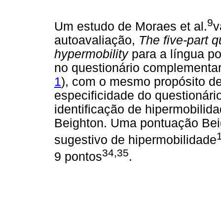
9
Um estudo de Moraes et al.
v
autoavaliação,
The five-part q
hypermobility
para a língua po
no questionário complementar
1
), com o mesmo propósito de
especificidade do questionári
identificação de hipermobilid
Beighton. Uma pontuação Beig
sugestivo de hipermobilidade
34,35
9 pontos
.