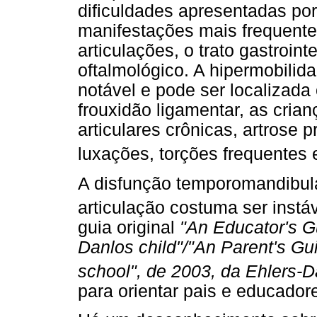
dificuldades apresentadas po
manifestações mais frequent
articulações, o trato gastroint
oftalmológico. A hipermobilida
notável e pode ser localizada
frouxidão ligamentar, as cria
articulares crônicas, artros
luxações, torções frequentes e
A disfunção temporomandibu
articulação costuma ser instá
guia original
"An Educator's G
Danlos child"/"An Parent's Gu
school", de 2003, da Ehlers-
para orientar pais e educador