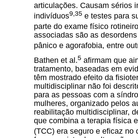
articulações. Causam sérios 
9,35
indivíduos
e testes para s
parte do exame físico rotineir
associadas são as desordens
pânico e agorafobia, entre out
5
Bathen et al.
afirmam que ain
tratamento, baseadas em evid
têm mostrado efeito da fisiot
multidisciplinar não foi descr
para as pessoas com a síndr
mulheres, organizado pelos a
reabilitação multidisciplinar
que combina a terapia física 
(TCC) era seguro e eficaz n