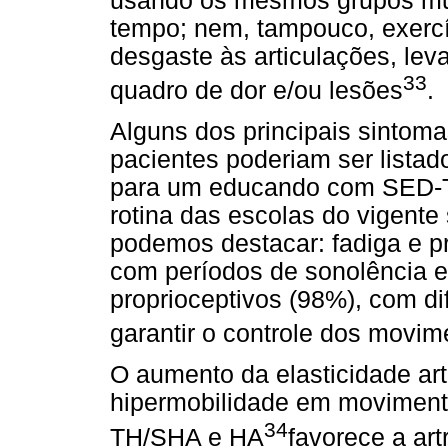
usando os mesmos grupos mus
tempo; nem, tampouco, exercí
desgaste às articulações, lev
33
quadro de dor e/ou lesões
.
Alguns dos principais sinto
pacientes poderiam ser lista
para um educando com SED-T
rotina das escolas do vigente
podemos destacar: fadiga e p
com períodos de sonolência e
proprioceptivos (98%), com di
garantir o controle dos movim
O aumento da elasticidade ar
hipermobilidade em moviment
34
TH/SHA e HA
favorece a ar