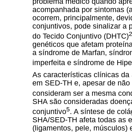
problema médico quando apr
acompanhada por sintomas (art
ocorrem, principalmente, devid
conjuntivos, pode sinalizar 
do Tecido Conjuntivo (DHTC)
genéticos que afetam proteína
a síndrome de Marfan, síndr
imperfeita e síndrome de Hipe
As características clínicas 
em SED-TH e, apesar de não s
consideram ser a mesma con
SHA são consideradas doenças
5
conjuntivo
. A síntese de col
SHA/SED-TH afeta todas as es
(ligamentos, pele, músculos)