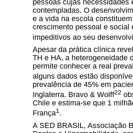
pessoas cujas necessidades e
contempladas. O desenvolvime
e a vida na escola constituem
crescimento pessoal e social 
impeditivos ao seu desenvolv
Apesar da prática clínica rev
TH e HA, a heterogeneidade d
permite conhecer a real preva
alguns dados estão disponív
prevalência de 45% em pacien
22
Inglaterra. Bravo & Wolff
obs
Chile e estima-se que 1 milh
1
França
.
A SED BRASIL, Associação Br