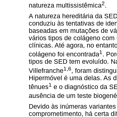
2
natureza multissistêmica
.
A natureza hereditária da SED
conduziu às tentativas de iden
baseadas em mutações de vár
vários tipos de colágeno com
clínicas. Até agora, no entan
1
colágeno foi encontrada
. Po
tipos de SED tem evoluído. N
1,6
Villefranche
, foram disting
Hipermóvel é uma delas. As di
1
tênues
e o diagnóstico da S
ausência de um teste biogené
Devido às inúmeras variantes
comprometimento, há certa di