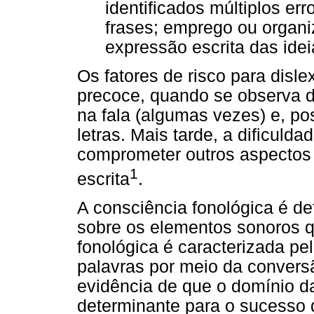
identificados múltiplos er
frases; emprego ou organ
expressão escrita das ide
Os fatores de risco para disl
precoce, quando se observa di
na fala (algumas vezes) e, p
letras. Mais tarde, a dificuld
comprometer outros aspectos 
1
escrita
.
A consciência fonológica é de
sobre os elementos sonoros q
fonológica é caracterizada p
palavras por meio da convers
evidência de que o domínio d
determinante para o sucesso d