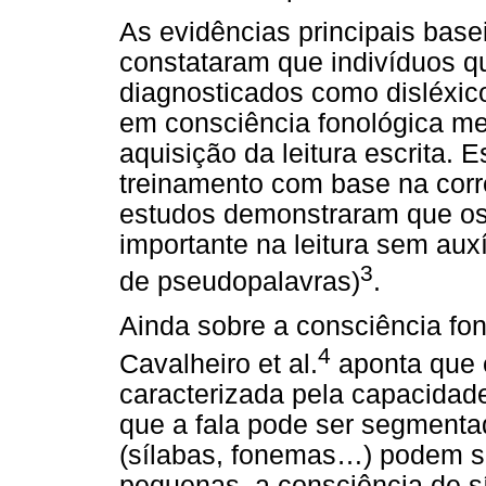
As evidências principais bas
constataram que indivíduos q
diagnosticados como disléxi
em consciência fonológica me
aquisição da leitura escrita. 
treinamento com base na cor
estudos demonstraram que os 
importante na leitura sem auxí
3
de pseudopalavras)
.
Ainda sobre a consciência fon
4
Cavalheiro et al.
aponta que é
caracterizada pela capacidad
que a fala pode ser segment
(sílabas, fonemas
…
) podem s
pequenas, a consciência de sí