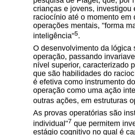
pesquisa de Piaget, que, por
crianças e jovens, investigou
raciocínio até o momento em q
operações mentais, "forma m
5
inteligência"
.
O desenvolvimento da lógica 
operação, passando invariavel
nível superior, caracterizado
que são habilidades do racioc
é efetiva como instrumento d
operação como uma ação inter
outras ações, em estruturas o
As provas operatórias são ins
7
individual"
que permitem inves
estágio cognitivo no qual é c