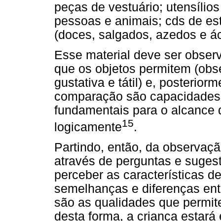
peças de vestuário; utensílios
pessoas e animais; cds de est
(doces, salgados, azedos e ác
Esse material deve ser observ
que os objetos permitem (obser
gustativa e tátil) e, posterio
comparação são capacidades 
fundamentais para o alcance d
15
logicamente
.
Partindo, então, da observaç
através de perguntas e suges
perceber as características d
semelhanças e diferenças entre
são as qualidades que permi
desta forma, a criança estará 