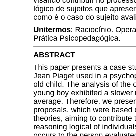
visando contribuir no proces
lógico de sujeitos que aprese
como é o caso do sujeito aval
Unitermos
: Raciocínio. Oper
Prática Psicopedagógica.
ABSTRACT
This paper presents a case stu
Jean Piaget used in a psychop
old child. The analysis of the
young boy exhibited a slower
average. Therefore, we prese
proposals, which were based 
theories, aiming to contribute
reasoning logical of individual
occurs to the person evaluated