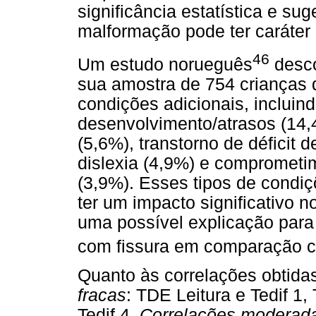
significância estatística e s
malformação pode ter caráter 
46
Um estudo norueguês
desco
sua amostra de 754 crianças 
condições adicionais, incluind
desenvolvimento/atrasos (14,
(5,6%), transtorno de déficit 
dislexia (4,9%) e comprometi
(3,9%). Esses tipos de condi
ter um impacto significativo
uma possível explicação para
com fissura em comparação c
Quanto às correlações obtida
fracas
: TDE Leitura e Tedif 1,
Tedif 4.
Correlações moderad