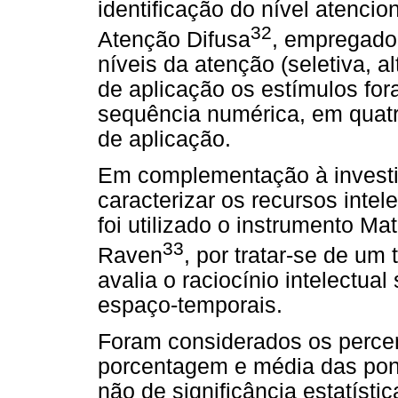
identificação do nível atencion
32
Atenção Difusa
, empregado 
níveis da atenção (seletiva, a
de aplicação os estímulos fo
sequência numérica, em quatr
de aplicação.
Em complementação à investig
caracterizar os recursos intel
foi utilizado o instrumento Ma
33
Raven
, por tratar-se de um 
avalia o raciocínio intelectua
espaço-temporais.
Foram considerados os percen
porcentagem e média das pont
não de significância estatísti