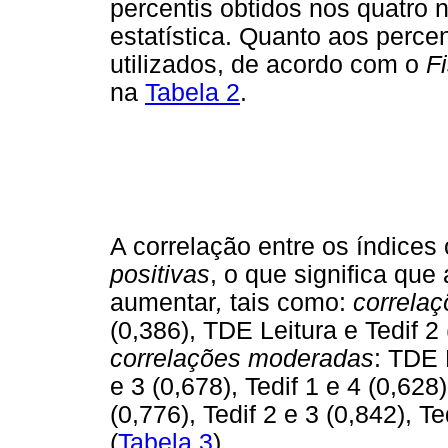
percentis obtidos nos quatro n
estatística. Quanto aos perce
utilizados, de acordo com o
F
na
Tabela 2
.
A correlação entre os índices
positivas
, o que significa que
aumentar
,
tais como:
correlaç
(0,386), TDE Leitura e Tedif 2 
correlações moderadas
: TDE 
e 3 (0,678), Tedif 1 e 4 (0,628
(0,776), Tedif 2 e 3 (0,842), Te
(
Tabela 3
).