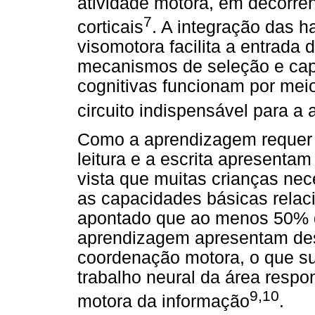
atividade motora, em decorrên
7
corticais
. A integração das h
visomotora facilita a entrada 
mecanismos de seleção e capt
cognitivas funcionam por mei
circuito indispensável para a
Como a aprendizagem requer 
leitura e a escrita apresenta
vista que muitas crianças nec
as capacidades básicas relaci
apontado que ao menos 50% 
aprendizagem apresentam de
coordenação motora, o que su
trabalho neural da área respo
9,10
motora da informação
.