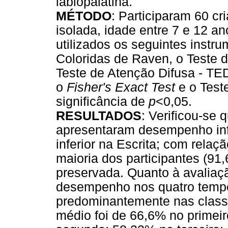
labiopalatina.
MÉTODO
: Participaram 60 cr
isolada, idade entre 7 e 12 
utilizados os seguintes instr
Coloridas de Raven, o Teste 
Teste de Atenção Difusa - TEDI
o
Fisher's Exact Test
e o Test
significância de
p
<0,05.
RESULTADOS
: Verificou-se 
apresentaram desempenho inf
inferior na Escrita; com relaç
maioria dos participantes (91
preservada. Quanto à avaliaçã
desempenho nos quatro tempo
predominantemente nas classif
médio foi de 66,6% no primei