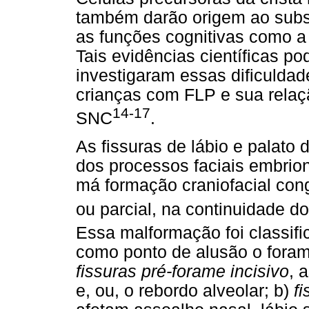
também darão origem ao subst
as funções cognitivas como a
Tais evidências científicas 
investigaram essas dificuldad
crianças com FLP e sua relaç
14-17
SNC
.
As fissuras de lábio e palato
dos processos faciais embrio
má formação craniofacial cong
ou parcial, na continuidade do
Essa malformação foi classifi
como ponto de alusão o forame 
fissuras pré-forame incisivo
, 
e, ou, o rebordo alveolar; b)
f