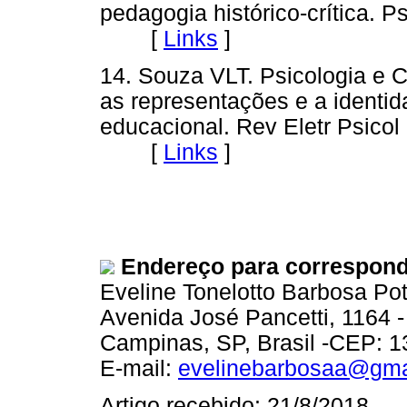
pedagogia histórico-crítica. P
[
Links
]
14. Souza VLT. Psicologia e 
as representações e a identid
educacional. Rev Eletr Psicol 
[
Links
]
Endereço para correspon
Eveline Tonelotto Barbosa Pot
Avenida José Pancetti, 1164 -
Campinas, SP, Brasil -CEP: 1
E-mail:
evelinebarbosaa@gma
Artigo recebido: 21/8/2018