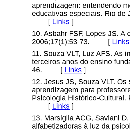
aprendizagem: entendendo me
educativas especiais. Rio de 
[
Links
]
10. Asbahr FSF, Lopes JS. A c
2006;17(1):53-73. [
Links
11. Souza VLT, Luz AFS. As i
terceiros anos do ensino funda
46. [
Links
]
12. Jesus JS, Souza VLT. Os s
aprendizagem para professore
Psicologia Histórico-Cultural.
[
Links
]
13. Marsiglia ACG, Saviani D
alfabetizadoras à luz da psicol