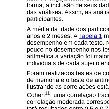
forma, a inclusão de seus dado
das análises. Assim, as anál
participantes.
A média da idade dos participa
anos e 2 meses. A
Tabela 1
mo
desempenho em cada teste. No
pouco no desempenho nos te
aritmética a variação foi maio
individuais de cada sujeito e
Foram realizados testes de co
de memória e o teste de aritm
ilustrando as correlações est
11
Cohen
, uma correlação frac
correlação moderada correspon
terá resultados entre 0,5 e 0