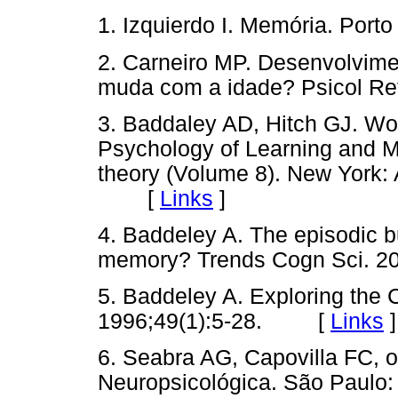
1. Izquierdo I. Memória. Po
2. Carneiro MP. Desenvolvime
muda com a idade? Psicol Re
3. Baddaley AD, Hitch GJ. Wo
Psychology of Learning and M
theory (Volume 8). New York:
[
Links
]
4. Baddeley A. The episodic b
memory? Trends Cogn Sci. 
5. Baddeley A. Exploring the 
1996;49(1):5-28. [
Links
]
6. Seabra AG, Capovilla FC, 
Neuropsicológica. São Pau