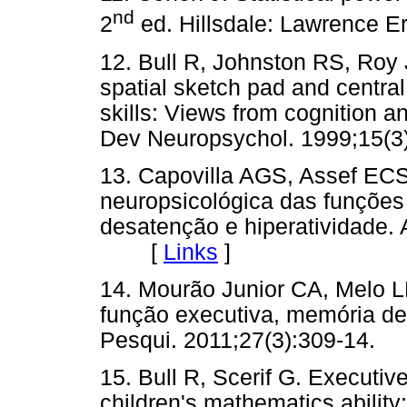
nd
2
ed. Hillsdale: Lawrenc
12. Bull R, Johnston RS, Roy J
spatial sketch pad and central 
skills: Views from cognition 
Dev Neuropsychol. 1999;15
13. Capovilla AGS, Assef EC
neuropsicológica das funções
desatenção e hiperatividade. 
[
Links
]
14. Mourão Junior CA, Melo LB
função executiva, memória de 
Pesqui. 2011;27(3):309-1
15. Bull R, Scerif G. Executive
children's mathematics ability: