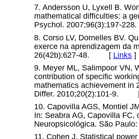
7. Andersson U, Lyxell B. Work
mathematical difficulties: a ge
Psychol. 2007;96(3):197-
8. Corso LV, Dornelles BV. Qu
exerce na aprendizagem da ma
26(42b):627-48. [
Links
]
9. Meyer ML, Salimpoor VN, W
contribution of specific work
mathematics achievement in 2
Differ. 2010;20(2):101-9. 
10. Capovilla AGS, Montiel JM
In: Seabra AG, Capovilla FC, 
Neuropsicológica. São Pau
11. Cohen J. Statistical power