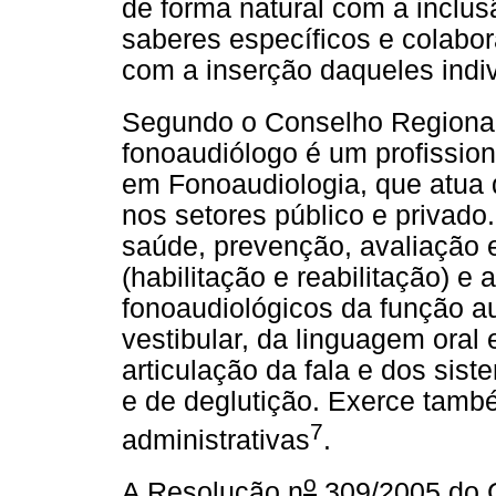
de forma natural com a inclus
saberes específicos e colabor
com a inserção daqueles indiv
Segundo o Conselho Regional
fonoaudiólogo é um profissio
em Fonoaudiologia, que atua
nos setores público e privad
saúde, prevenção, avaliação e
(habilitação e reabilitação) 
fonoaudiológicos da função aud
vestibular, da linguagem oral e
articulação da fala e dos sist
e de deglutição. Exerce tamb
7
administrativas
.
o
A Resolução n
309/2005 do C