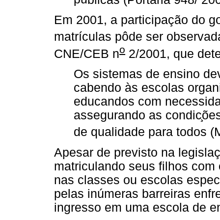
Em 2001, a participação do g
matrículas pôde ser observada
o
CNE/CEB n
2/2001, que det
Os sistemas de ensino dev
cabendo às escolas organ
educandos com necessidad
assegurando as condic
̧õ
e
de qualidade para todos 
Apesar de previsto na legisla
matriculando seus filhos co
nas classes ou escolas especi
pelas inúmeras barreiras enfr
ingresso em uma escola de en