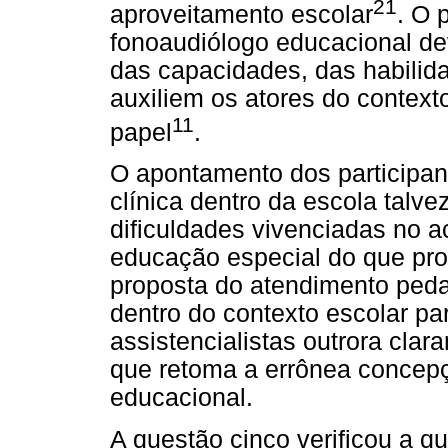
21
aproveitamento escolar
. O 
fonoaudiólogo educacional de
das capacidades, das habilid
auxiliem os atores do contex
11
papel
.
O apontamento dos participan
clínica dentro da escola talv
dificuldades vivenciadas no a
educação especial do que pro
proposta do atendimento peda
dentro do contexto escolar p
assistencialistas outrora cla
que retoma a errônea concepçã
educacional.
A questão cinco verificou a qu