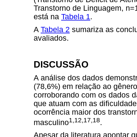
Transtorno de Linguagem, n=1
está na
Tabela 1
.
A
Tabela 2
sumariza as conclu
avaliados.
DISCUSSÃO
A análise dos dados demonstr
(78,6%) em relação ao gênero
corroborando com os dados da 
que atuam com as dificuldade
ocorrência maior dos transto
1,12,17,18
masculino
.
Apesar da literatura apontar q