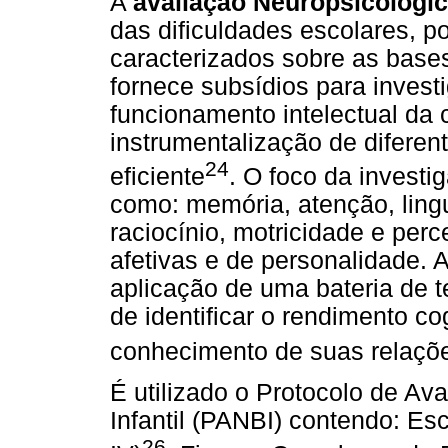
A
avaliação Neuropsicológi
das dificuldades escolares, po
caracterizados sobre as base
fornece subsídios para inves
funcionamento intelectual da
instrumentalização de diferen
24
eficiente
. O foco da investi
como: memória, atenção, ling
raciocínio, motricidade e pe
afetivas e de personalidade. 
aplicação de uma bateria de t
de identificar o rendimento cog
conhecimento de suas relaçõ
É utilizado o Protocolo de Av
Infantil (PANBI) contendo: Es
26