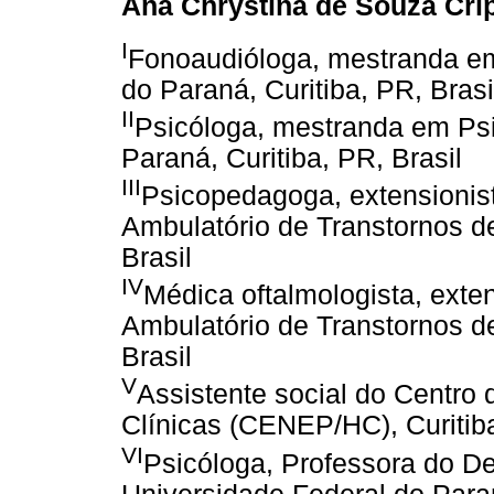
Ana Chrystina de Souza Cri
I
Fonoaudióloga, mestranda em
do Paraná, Curitiba, PR, Brasi
II
Psicóloga, mestranda em Psi
Paraná, Curitiba, PR, Brasil
III
Psicopedagoga, extensionist
Ambulatório de Transtornos d
Brasil
IV
Médica oftalmologista, exten
Ambulatório de Transtornos d
Brasil
V
Assistente social do Centro 
Clínicas (CENEP/HC), Curitiba
VI
Psicóloga, Professora do D