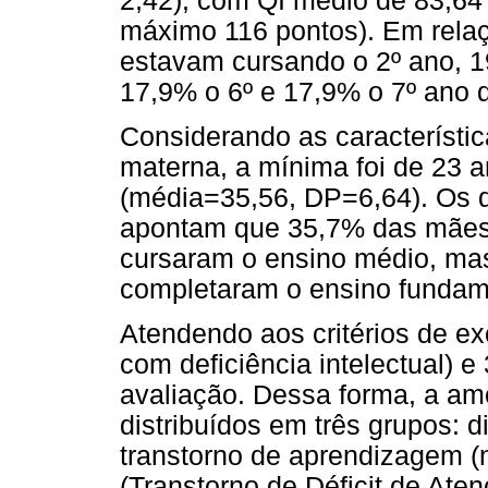
2,42), com QI médio de 83,64
máximo 116 pontos). Em relaç
estavam cursando o 2º ano, 1
17,9% o 6º e 17,9% o 7º ano 
Considerando as característi
materna, a mínima foi de 23 
(média=35,56, DP=6,64). Os 
apontam que 35,7% das mães 
cursaram o ensino médio, ma
completaram o ensino fundame
Atendendo aos critérios de ex
com deficiência intelectual) 
avaliação. Dessa forma, a amo
distribuídos em três grupos: d
transtorno de aprendizagem (n
(Transtorno de Déficit de Ate