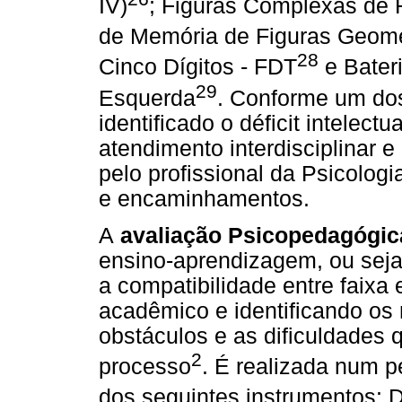
IV)
; Figuras Complexas de 
de Memória de Figuras Geom
28
Cinco Dígitos - FDT
e Bateri
29
Esquerda
. Conforme um dos
identificado o déficit intelect
atendimento interdisciplinar e
pelo profissional da Psicologi
e encaminhamentos.
A
avaliação Psicopedagógi
ensino-aprendizagem, ou seja,
a compatibilidade entre faixa
acadêmico e identificando os
obstáculos e as dificuldades 
2
processo
. É realizada num p
dos seguintes instrumentos: D