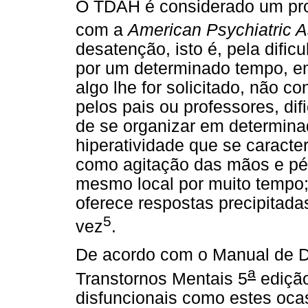
O TDAH é considerado um pro
com a
American Psychiatric A
desatenção, isto é, pela difi
por um determinado tempo, e
algo lhe for solicitado, não c
pelos pais ou professores, dif
de se organizar em determina
hiperatividade que se caracte
como agitação das mãos e pé
mesmo local por muito tempo; 
oferece respostas precipitada
5
vez
.
De acordo com o Manual de Di
a
Transtornos Mentais 5
ediçã
disfuncionais como estes oc