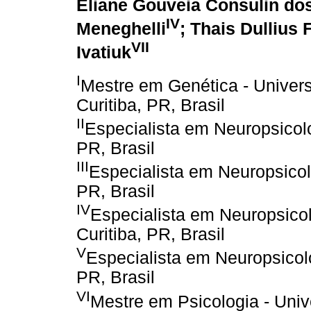
Eliane Gouveia Consulin do
IV
Meneghelli
; Thais Dullius F
VII
Ivatiuk
I
Mestre em Genética - Univer
Curitiba, PR, Brasil
II
Especialista em Neuropsicolo
PR, Brasil
III
Especialista em Neuropsicol
PR, Brasil
IV
Especialista em Neuropsico
Curitiba, PR, Brasil
V
Especialista em Neuropsicol
PR, Brasil
VI
Mestre em Psicologia - Uni