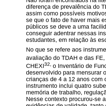
Não foram encontrados na lit
diferença de prevalência do T
assim como possíveis motivos
se que o fato de haver mais 
públicos se deve a uma facilid
conseguir adentrar nessas in
estudantes, em relação às esc
No que se refere aos instrume
avaliação do TDAH e das FE, o
32
,
CHEXI
o Inventário de Fun
desenvolvido para mensurar o
crianças de 4 a 12 anos com o
instrumento inclui quatro sube
memória de trabalho, regulação
Nesse contexto procurou-se an
evidências de validade, tanto