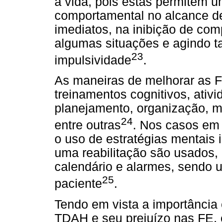
a vida, pois estas permitem 
comportamental no alcance d
imediatos, na inibição de co
algumas situações e agindo 
23
impulsividade
.
As maneiras de melhorar as F
treinamentos cognitivos, ativi
planejamento, organização, m
24
entre outras
. Nos casos em 
o uso de estratégias mentais 
uma reabilitação são usados,
calendário e alarmes, sendo ut
25
paciente
.
Tendo em vista a importância 
TDAH e seu prejuízo nas FE, 