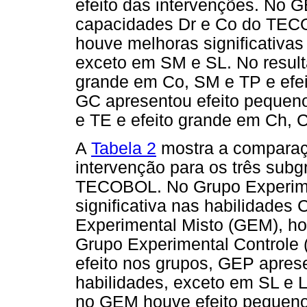
efeito das intervenções. No G
capacidades Dr e Co do TEC
houve melhoras significativas
exceto em SM e SL. No result
grande em Co, SM e TP e efei
GC apresentou efeito pequeno
e TE e efeito grande em Ch, C
A
Tabela 2
mostra a comparaç
intervenção para os três sub
TECOBOL. No Grupo Experime
significativa nas habilidades
Experimental Misto (GEM), h
Grupo Experimental Controle
efeito nos grupos, GEP apres
habilidades, exceto em SL e L
no GEM houve efeito pequen