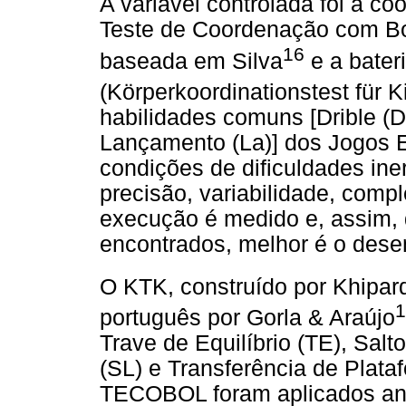
A variável controlada foi a c
Teste de Coordenação com B
16
baseada em Silva
e a bater
(Körperkoordinationstest für K
habilidades comuns [Drible (D
Lançamento (La)] dos Jogos E
condições de dificuldades ine
precisão, variabilidade, comp
execução é medido e, assim,
encontrados, melhor é o dese
O KTK, construído por Khipard
1
português por Gorla & Araújo
Trave de Equilíbrio (TE), Sal
(SL) e Transferência de Plata
TECOBOL foram aplicados ant