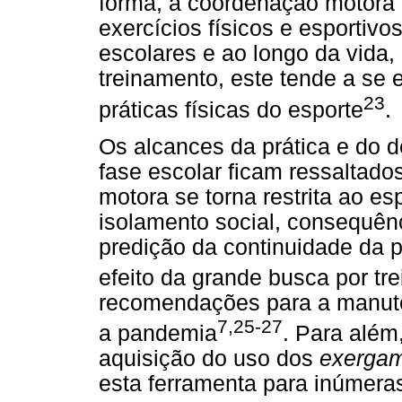
forma, a coordenação motora é
exercícios físicos e esportiv
escolares e ao longo da vida
treinamento, este tende a se 
23
práticas físicas do esporte
.
Os alcances da prática e do 
fase escolar ficam ressaltado
motora se torna restrita ao e
isolamento social, consequê
predição da continuidade da p
efeito da grande busca por t
recomendações para a manuten
7,25-27
a pandemia
. Para além
aquisição do uso dos
exerga
esta ferramenta para inúmera