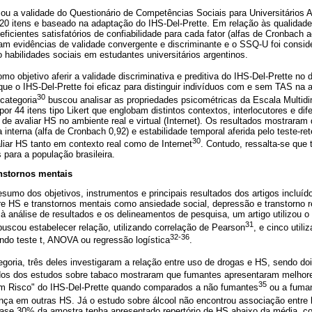
cou a validade do Questionário de Competências Sociais para Universitários 
20 itens e baseado na adaptação do IHS-Del-Prette. Em relação às qualidade
eficientes satisfatórios de confiabilidade para cada fator (alfas de Cronbach 
am evidências de validade convergente e discriminante e o SSQ-U foi conside
 habilidades sociais em estudantes universitários argentinos.
mo objetivo aferir a validade discriminativa e preditiva do IHS-Del-Prette no
 que o IHS-Del-Prette foi eficaz para distinguir indivíduos com e sem TAS na 
30
 categoria
buscou analisar as propriedades psicométricas da Escala Multid
r 44 itens tipo Likert que englobam distintos contextos, interlocutores e d
 de avaliar HS no ambiente real e virtual (Internet). Os resultados mostrar
 interna (alfa de Cronbach 0,92) e estabilidade temporal aferida pelo teste-ret
30
aliar HS tanto em contexto real como de Internet
. Contudo, ressalta-se que
para a população brasileira.
anstornos mentais
sumo dos objetivos, instrumentos e principais resultados dos artigos incluí
re HS e transtornos mentais como ansiedade social, depressão e transtorno r
à análise de resultados e os delineamentos de pesquisa, um artigo utilizou 
31
 buscou estabelecer relação, utilizando correlação de Pearson
, e cinco util
32-36
ando teste t, ANOVA ou regressão logística
.
egoria, três deles investigaram a relação entre uso de drogas e HS, sendo do
ados dos estudos sobre tabaco mostraram que fumantes apresentaram melhor
35
om Risco" do IHS-Del-Prette quando comparados a não fumantes
ou a fuman
ença em outras HS. Já o estudo sobre álcool não encontrou associação entre 
ase 30% da amostra tenha apresentado repertório de HS abaixo da média, c