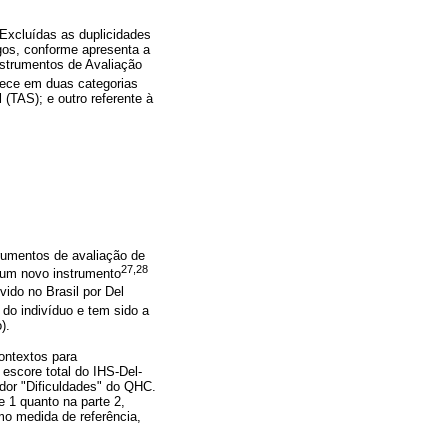
Excluídas as duplicidades
igos, conforme apresenta a
nstrumentos de Avaliação
ece em duas categorias
 (TAS); e outro referente à
trumentos de avaliação de
27,28
e um novo instrumento
vido no Brasil por Del
do indivíduo e tem sido a
).
ontextos para
 escore total do IHS-Del-
dor "Dificuldades" do QHC.
 1 quanto na parte 2,
mo medida de referência,