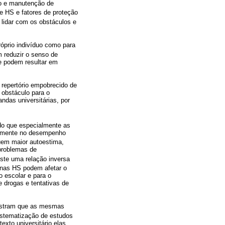
ão e manutenção de
e HS e fatores de proteção
 lidar com os obstáculos e
róprio indivíduo como para
m reduzir o senso de
ue podem resultar em
 repertório empobrecido de
 obstáculo para o
ndas universitárias, por
do que especialmente as
ivamente no desempenho
uem maior autoestima,
problemas de
xiste uma relação inversa
s nas HS podem afetar o
 escolar e para o
 drogas e tentativas de
mostram que as mesmas
sistematização de estudos
exto universitário elas