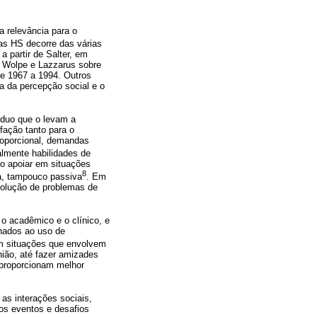
a relevância para o
as HS decorre das várias
 partir de Salter, em
e Wolpe e Lazzarus sobre
de 1967 a 1994. Outros
ia da percepção social e o
íduo que o levam a
fação tanto para o
proporcional, demandas
lmente habilidades de
o apoiar em situações
8
va, tampouco passiva
. Em
solução de problemas de
o acadêmico e o clínico, e
onados ao uso de
em situações que envolvem
nião, até fazer amizades
 proporcionam melhor
as interações sociais,
dos eventos e desafios