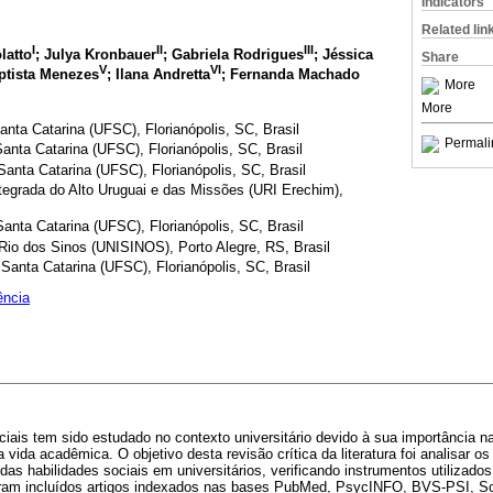
Indicators
Related lin
I
II
III
latto
; Julya Kronbauer
; Gabriela Rodrigues
; Jéssica
Share
V
VI
aptista Menezes
; Ilana Andretta
; Fernanda Machado
More
More
anta Catarina (UFSC), Florianópolis, SC, Brasil
Permali
anta Catarina (UFSC), Florianópolis, SC, Brasil
Santa Catarina (UFSC), Florianópolis, SC, Brasil
tegrada do Alto Uruguai e das Missões (URI Erechim),
anta Catarina (UFSC), Florianópolis, SC, Brasil
Rio dos Sinos (UNISINOS), Porto Alegre, RS, Brasil
Santa Catarina (UFSC), Florianópolis, SC, Brasil
ência
iais tem sido estudado no contexto universitário devido à sua importância n
ida acadêmica. O objetivo desta revisão crítica da literatura foi analisar os
das habilidades sociais em universitários, verificando instrumentos utilizados
oram incluídos artigos indexados nas bases PubMed, PsycINFO, BVS-PSI, 