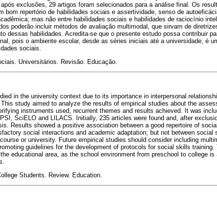
 após exclusões, 29 artigos foram selecionados para a análise final. Os res
um bom repertório de habilidades sociais e assertividade, senso de autoeficáci
acadêmica; mas não entre habilidades sociais e habilidades de raciocínio intel
dos poderão incluir métodos de avaliação multimodal, que sirvam de diretriz
nto dessas habilidades. Acredita-se que o presente estudo possa contribuir 
nal, pois o ambiente escolar, desde as séries iniciais até a universidade, é u
idades sociais.
ociais. Universitários. Revisão. Educação.
died in the university context due to its importance in interpersonal relation
 This study aimed to analyze the results of empirical studies about the assess
rifying instruments used, recurrent themes and results achieved. It was inclu
 SciELO and LILACS. Initially, 235 articles were found and, after exclusio
ysis. Results showed a positive association between a good repertoire of socia
isfactory social interactions and academic adaptation; but not between social sk
f course or university. Future empirical studies should consider including mu
romoting guidelines for the development of protocols for social skills training.
the educational area, as the school environment from preschool to college is 
s.
 College Students. Review. Education.