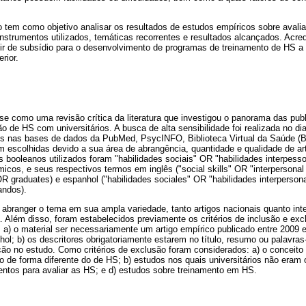
o tem como objetivo analisar os resultados de estudos empíricos sobre aval
 instrumentos utilizados, temáticas recorrentes e resultados alcançados. Acre
ir de subsídio para o desenvolvimento de programas de treinamento de HS a
rior.
se como uma revisão crítica da literatura que investigou o panorama das pub
o de HS com universitários. A busca de alta sensibilidade foi realizada no di
os nas bases de dados da PubMed, PsycINFO, Biblioteca Virtual da Saúde 
 escolhidas devido a sua área de abrangência, quantidade e qualidade de ar
s booleanos utilizados foram "habilidades sociais" OR "habilidades interpesso
s, e seus respectivos termos em inglês ("social skills" OR "interpersonal 
 graduates) e espanhol ("habilidades sociales" OR "habilidades interpersona
ndos).
abranger o tema em sua ampla variedade, tanto artigos nacionais quanto inte
. Além disso, foram estabelecidos previamente os critérios de inclusão e ex
m: a) o material ser necessariamente um artigo empírico publicado entre 2009
hol; b) os descritores obrigatoriamente estarem no título, resumo ou palavra
ação no estudo. Como critérios de exclusão foram considerados: a) o conceito
 de forma diferente do de HS; b) estudos nos quais universitários não eram o
entos para avaliar as HS; e d) estudos sobre treinamento em HS.