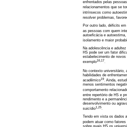
enfrentados pelas pessoas
relacionamentos que se to
intrínsecos como autoesti
resolver problemas, favore
Por outro lado, déficits e
as pessoas com quem inter
autoeficácia e autoestima
isolamento e maior probabi
Na adolescência e adultez
HS pode ser um fator dific
estabelecimento de novos v
16,17
exemplo
.
No contexto universitário,
habilidades de enfrentame
19
acadêmico
. Ainda, estu
menos sentimentos negativ
comportamento relacionado
entre repertório de HS e p
rendimento e a permanênci
desenvolvimento ou agrava
1,25
suicídio
.
Tendo em vista os dados a
podem atuar como fatores 
sobre quais HS os universi