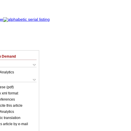
on Demand
Analytics
ese (pdf)
in xml format
references
ite this article
Analytics
c translation
s article by e-mail