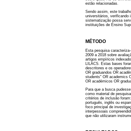
estão relacionadas.
Sendo assim, este trabalh
universitários, verificando
sistematização possa serv
instituições de Ensino Supe
MÉTODO
Esta pesquisa caracteriza-
2009 a 2018 sobre avaliaçã
artigos empíricos indexad
LILACS. Estas bases foram
descritores e os operadore
OR graduandos OR acadêmico
students" OR academics OR
OR académicos OR gradua
Para que a busca pudesse 
como material de pesquisa
critérios de inclusão fora
português, inglês ou espan
foco principal de investig
interpessoais compreendido
que não utilizaram instrum