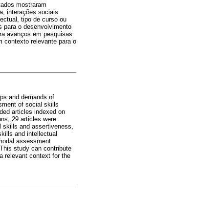
ultados mostraram
a, interações sociais
ectual, tipo de curso ou
es para o desenvolvimento
para avanços em pesquisas
m contexto relevante para o
ships and demands of
ment of social skills
ded articles indexed on
ns, 29 articles were
l skills and assertiveness,
ills and intellectual
ltimodal assessment
 This study can contribute
a relevant context for the