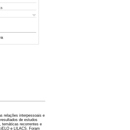
ks
nk
as relações interpessoais e
 resultados de estudos
, temáticas recorrentes e
SciELO e LILACS. Foram