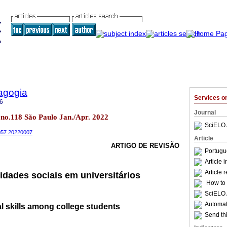
agogia
Services 
6
Journal
 no.118 São Paulo Jan./Apr. 2022
SciELO 
4057.20220007
Article
ARTIGO DE REVISÃO
Portugu
Article 
Article 
idades sociais em universitários
How to c
SciELO 
Automati
l skills among college students
Send thi