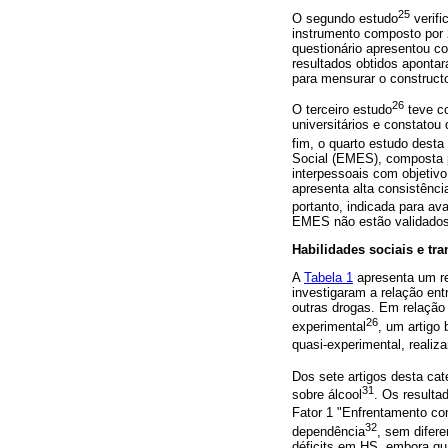
25
O segundo estudo
verifi
instrumento composto por 
questionário apresentou co
resultados obtidos apontar
para mensurar o constructo
26
O terceiro estudo
teve co
universitários e constatou
fim, o quarto estudo desta
Social (EMES), composta po
interpessoais com objetivo
apresenta alta consistência
portanto, indicada para av
EMES não estão validados 
Habilidades sociais e tr
A
Tabela 1
apresenta um re
investigaram a relação ent
outras drogas. Em relação 
26
experimental
, um artigo
quasi-experimental, realiz
Dos sete artigos desta cat
31
sobre álcool
. Os result
Fator 1 "Enfrentamento c
32
dependência
, sem difer
déficits em HS, embora qu