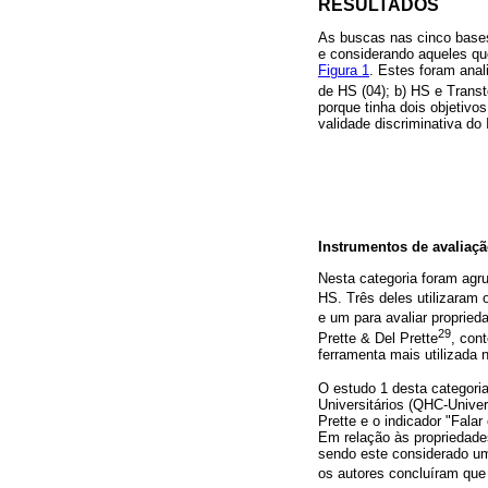
RESULTADOS
As buscas nas cinco bases
e considerando aqueles que
Figura 1
. Estes foram anal
de HS (04); b) HS e Transt
porque tinha dois objetivo
validade discriminativa do 
Instrumentos de avaliaçã
Nesta categoria foram agru
HS. Três deles utilizaram 
e um para avaliar propried
29
Prette & Del Prette
, con
ferramenta mais utilizada 
O estudo 1 desta categori
Universitários (QHC-Univer
Prette e o indicador "Fala
Em relação às propriedade
sendo este considerado um 
os autores concluíram que