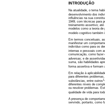
INTRODUÇÃO
Na atualidade, o tema hab
desenvolvimento dos indiv
influências na sua constit
1949, com técnicas para p
treinamento assertivo; até
modelos como a teoria de p
modelo cognitivo também 
Em termos conceituais, as
manifestar um comportamen
indivíduo como para os dem
internas e pessoais com a
comunicação, como fazer e
adversas; e de assertivida
suma, são habilidades apr
forma assertiva e formam 
Em relação à aplicabilida
para diferentes problemas,
1
substâncias, entre outros
diferentes níveis de compl
ou resolver problemas. Es
qualidade de vida para to
A presença de comportamen
servindo, portanto, como f