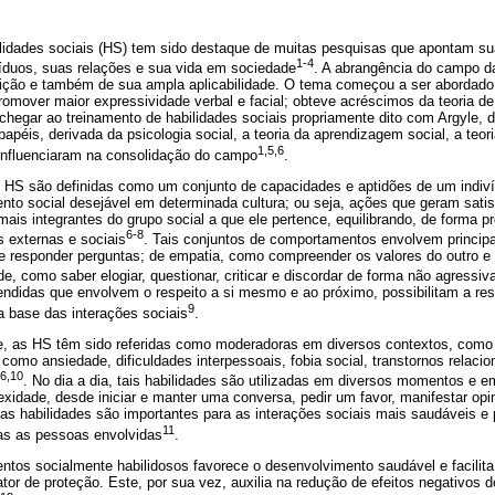
ilidades sociais (HS) tem sido destaque de muitas pesquisas que apontam su
1-4
íduos, suas relações e sua vida em sociedade
. A abrangência do campo d
uição e também de sua ampla aplicabilidade. O tema começou a ser abordado a
romover maior expressividade verbal e facial; obteve acréscimos da teoria d
 chegar ao treinamento de habilidades sociais propriamente dito com Argyle, 
apéis, derivada da psicologia social, a teoria da aprendizagem social, a teor
1,5,6
influenciaram na consolidação do campo
.
 HS são definidas como um conjunto de capacidades e aptidões de um indiv
to social desejável em determinada cultura; ou seja, ações que geram satis
ais integrantes do grupo social a que ele pertence, equilibrando, de forma 
6-8
s externas e sociais
. Tais conjuntos de comportamentos envolvem principa
 responder perguntas; de empatia, como compreender os valores do outro e 
de, como saber elogiar, questionar, criticar e discordar de forma não agressi
endidas que envolvem o respeito a si mesmo e ao próximo, possibilitam a re
9
a base das interações sociais
.
de, as HS têm sido referidas como moderadoras em diversos contextos, como 
 como ansiedade, dificuldades interpessoais, fobia social, transtornos relaci
,6,10
. No dia a dia, tais habilidades são utilizadas em diversos momentos e 
exidade, desde iniciar e manter uma conversa, pedir um favor, manifestar opi
tas habilidades são importantes para as interações sociais mais saudáveis e
11
das as pessoas envolvidas
.
tos socialmente habilidosos favorece o desenvolvimento saudável e facilita 
ator de proteção. Este, por sua vez, auxilia na redução de efeitos negativos 