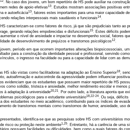
12
. No caso dos jovens, um bom repertório de HS pode auxiliar na construç
13
rnem redes de apoio efetivas
. Estudos mostram associações positivas entr
13
ma e autoeficácia
, fatores estes importantes para uma maior capacidade de
14
cendo relações interpessoais mais saudáveis e funcionais
.
m HS caracterizam-se como fatores de risco, já que são prejudiciais tanto ao p
15
age, gerando relações empobrecidas e disfuncionais
. Estes déficits pode
, aumentar o nível de ansiedade e impactar no desempenho social, fatores q
12
lidade de desenvolvimento de prejuízos e transtornos psicológicos
.
 jovem, período em que ocorrem importantes alterações biopsicossociais, um
ultador para a construção da identidade pessoal e profissional, servindo como
ínculos, o ingresso na faculdade ou para a capacidade de lidar com as dema
18
 as HS são vistas como facilitadoras na adaptação ao Ensino Superior
, sen
nto, autoafirmação e autocontrole da agressividade podem influenciar posit
dos evidenciam que os estudantes que possuem maior repertório de HS poss
os como solidão, tristeza e ansiedade, melhor rendimento escolar e menos 
20,21
s à adaptação à universidade
. Por outro lado, a literatura aponta que e
18,22-24
roblemas psicológicos para o estudante universitário
. Ou seja, déficit
a dos estudantes no meio acadêmico, contribuindo para os índices de evasão
mento de transtornos mentais como transtornos de humor, ansiedade, uso de
presentados, identifica-se que as pesquisas sobre HS com universitários 
1,25
de risco ou proteção neste ambiente
. Entretanto, há a carência de uma 
tários possuem facilidades ou dificuldades, bem como a quais fatores do cont