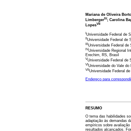
Mariana de Oliveira Borto
IV
Limberger
; Carolina B
VII
Lopes
I
Universidade Federal de S
II
Universidade Federal de S
III
Universidade Federal de 
IV
Universidade Regional In
Erechim, RS, Brasil
V
Universidade Federal de S
VI
Universidade do Vale do 
VII
Universidade Federal de 
Endereço para correspond
RESUMO
O tema das habilidades soc
adaptação às demandas da v
empíricos sobre avaliação 
resultados alcançados. F