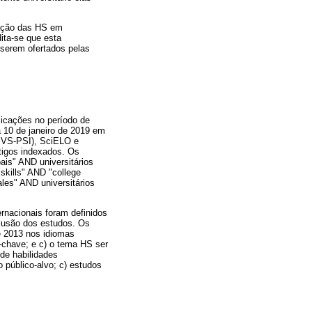
iação das HS em
dita-se que esta
 serem ofertados pelas
licações no período de
a 10 de janeiro de 2019 em
(BVS-PSI), SciELO e
tigos indexados. Os
ais" AND universitários
skills" AND "college
les" AND universitários
rnacionais foram definidos
clusão dos estudos. Os
 e 2013 nos idiomas
s-chave; e c) o tema HS ser
 de habilidades
 público-alvo; c) estudos