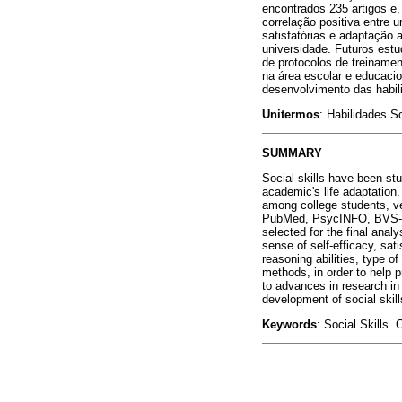
encontrados 235 artigos e,
correlação positiva entre 
satisfatórias e adaptação 
universidade. Futuros estu
de protocolos de treiname
na área escolar e educacio
desenvolvimento das habil
Unitermos
: Habilidades S
SUMMARY
Social skills have been stu
academic's life adaptation.
among college students, ve
PubMed, PsycINFO, BVS-PSI,
selected for the final anal
sense of self-efficacy, sat
reasoning abilities, type o
methods, in order to help p
to advances in research in 
development of social skill
Keywords
: Social Skills.