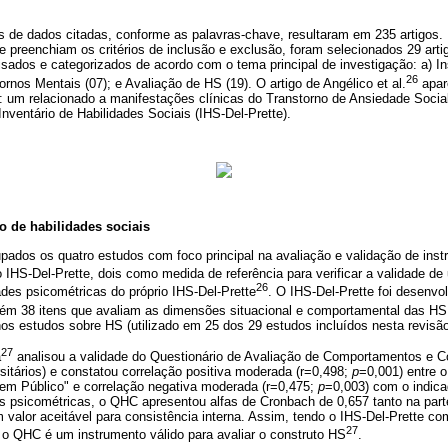
 de dados citadas, conforme as palavras-chave, resultaram em 235 artigos. 
 preenchiam os critérios de inclusão e exclusão, foram selecionados 29 art
isados e categorizados de acordo com o tema principal de investigação: a) I
26
ornos Mentais (07); e Avaliação de HS (19). O artigo de Angélico et al.
apar
s: um relacionado a manifestações clínicas do Transtorno de Ansiedade Social
Inventário de Habilidades Sociais (IHS-Del-Prette).
o de habilidades sociais
pados os quatro estudos com foco principal na avaliação e validação de ins
o IHS-Del-Prette, dois como medida de referência para verificar a validade d
26
ades psicométricas do próprio IHS-Del-Prette
. O IHS-Del-Prette foi desenvol
tém 38 itens que avaliam as dimensões situacional e comportamental das HS 
nos estudos sobre HS (utilizado em 25 dos 29 estudos incluídos nesta revisão
27
a
analisou a validade do Questionário de Avaliação de Comportamentos e C
sitários) e constatou correlação positiva moderada (r=0,498;
p
=0,001) entre o
r em Público" e correlação negativa moderada (r=0,475;
p
=0,003) com o indica
s psicométricas, o QHC apresentou alfas de Cronbach de 0,657 tanto na parte
valor aceitável para consistência interna. Assim, tendo o IHS-Del-Prette co
27
 o QHC é um instrumento válido para avaliar o construto HS
.