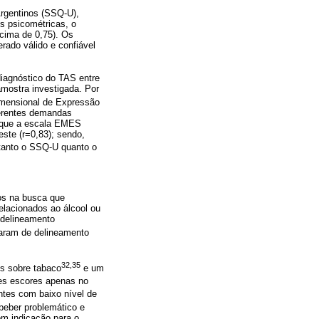
Argentinos (SSQ-U),
s psicométricas, o
acima de 0,75). Os
rado válido e confiável
 diagnóstico do TAS entre
amostra investigada. Por
imensional de Expressão
iferentes demandas
am que a escala EMES
este (r=0,83); sendo,
 tanto o SSQ-U quanto o
dos na busca que
elacionados ao álcool ou
o delineamento
izaram de delineamento
32,35
is sobre tabaco
e um
es escores apenas no
tes com baixo nível de
beber problemático e
om indicação para o