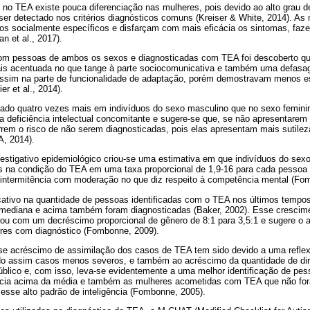
no TEA existe pouca diferenciação nas mulheres, pois devido ao alto grau 
 ser detectado nos critérios diagnósticos comuns (Kreiser & White, 2014). A
s socialmente específicos e disfarçam com mais eficácia os sintomas, faz
n et al., 2017).
om pessoas de ambos os sexos e diagnosticadas com TEA foi descoberto qu
is acentuada no que tange à parte sociocomunicativa e também uma defasa
 assim na parte de funcionalidade de adaptação, porém demostravam menos es
r et al., 2014).
ado quatro vezes mais em indivíduos do sexo masculino que no sexo femin
a deficiência intelectual concomitante e sugere-se que, se não apresentarem 
rem o risco de não serem diagnosticadas, pois elas apresentam mais sutilez
A, 2014).
estigativo epidemiológico criou-se uma estimativa em que indivíduos do se
s na condição do TEA em uma taxa proporcional de 1,9-16 para cada pessoa
intermitência com moderação no que diz respeito à competência mental (Fo
ativo na quantidade de pessoas identificadas com o TEA nos últimos tempo
ia mediana e acima também foram diagnosticadas (Baker, 2002). Esse crescim
rou com um decréscimo proporcional de gênero de 8:1 para 3,5:1 e sugere o 
res com diagnóstico (Fombonne, 2009).
e acréscimo de assimilação dos casos de TEA tem sido devido a uma reflex
indo assim casos menos severos, e também ao acréscimo da quantidade de di
úblico e, com isso, leva-se evidentemente a uma melhor identificação de pes
ência acima da média e também as mulheres acometidas com TEA que não fo
esse alto padrão de inteligência (Fombonne, 2005).