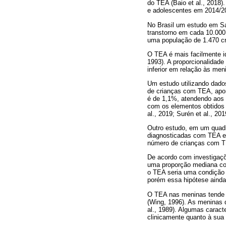
do TEA (Baio et al., 2018)
e adolescentes em 2014/201
No Brasil um estudo em Sa
transtorno em cada 10.000
uma população de 1.470 cri
O TEA é mais facilmente i
1993). A proporcionalida
inferior em relação às men
Um estudo utilizando dado
de crianças com TEA, apo
é de 1,1%, atendendo aos 
com os elementos obtidos
al., 2019; Surén et al., 2
Outro estudo, em um quadr
diagnosticadas com TEA em
número de crianças com 
De acordo com investigaç
uma proporção mediana com
o TEA seria uma condição 
porém essa hipótese ainda
O TEA nas meninas tende a
(Wing, 1996). As meninas 
al., 1989). Algumas carac
clinicamente quanto à sua 