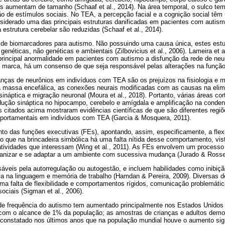
os aumentam de tamanho (Schaaf et al., 2014). Na área temporal, o sulco tem
ão de estímulos sociais. No TEA, a percepção facial e a cognição social têm
siderado uma das principais estruturas danificadas em pacientes com autismo
 estrutura cerebelar são reduzidas (Schaaf et al., 2014).
 de biomarcadores para autismo. Não possuindo uma causa única, estes est
genéticas, não genéticas e ambientais (Zilbovicius et al., 2006). Lameira et a
rincipal anormalidade em pacientes com autismo a disfunção da rede de neu
 marca, há um consenso de que seja responsável pelas alterações na função
ças de neurônios em indivíduos com TEA são os prejuízos na fisiologia e mo
 massa encefálica, as conexões neurais modificadas com as causas na elim
 sináptica e migração neuronal (Moura et al., 2018). Portanto, várias áreas c
ução sináptica no hipocampo, cerebelo e amígdala e amplificação na conden
s citados acima mostraram evidências científicas de que são diferentes reg
mportamentais em indivíduos com TEA (Garcia & Mosquera, 2011).
 das funções executivas (FEs), apontando, assim, especificamente, a flexib
o que na brincadeira simbólica há uma falta nítida desse comportamento, vi
s atividades que interessam (Wing et al., 2011). As FEs envolvem um process
ganizar e se adaptar a um ambiente com sucessiva mudança (Jurado & Rossel
áveis pela autorregulação ou autogestão, e incluem habilidades como inibiçã
ncia na linguagem e memória de trabalho (Hamdan & Pereira, 2009). Diversas 
ma falta de flexibilidade e comportamentos rígidos, comunicação problemátic
ociais (Sigman et al., 2006).
 de frequência do autismo tem aumentado principalmente nos Estados Unido
 com o alcance de 1% da população; as amostras de crianças e adultos dem
 constatado nos últimos anos que na população mundial houve o aumento sign