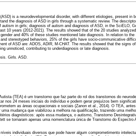
ASD) is a neurodevelopmental disorder, with different etiologies, present in 
stand the diagnosis of ASD in girls through a systematic review. The descript
 of autism in girls; diagnosis of autism and diagnosis of ASD, in the SciELO,
ast 10 years (2012-2021). The results showed that of the 20 studies analyze
 gender and 40% of these studies mentioned late diagnosis. In relation to t
e and stereotyped behaviors, 25% of the girls have socio-communicative diffic
ment of ASD are: ADOS, ADIR, M-CHAT. The results showed that the signs of
ing unnoticed, contributing to underdiagnosis or late diagnosis.
sis. Girls. ASD.
utista (TEA) é um transtorno que faz parte do rol dos transtornos do neurod
r nos 24 meses iniciais do indivíduo e podem gerar prejuízos bem significa
ometem as áreas ocupacionais e sociais (Zanon et al., 2014). O TEA, ante
 uma mudança que viabilizou a melhora na qualificação, trazendo uma melhor
itérios diagnósticos: após essa mudança, o autismo, Transtorno Desintegrati
ett se tornaram apenas uma nomenclatura única de Transtorno do Espectro A
níveis individuais diversos que pode haver algum comprometimento intelect