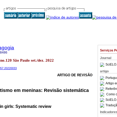
agogia
Serviços P
-8486
Journal
 no.120 São Paulo set./dez. 2022
SciELO 
4057.20220033
artigo
ARTIGO DE REVISÃO
Portugu
Artigo 
Referên
utismo em meninas: Revisão sistemática
Como ci
SciELO 
Traduçã
in girls: Systematic review
Indicadore