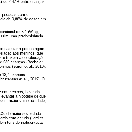
oi de 2,47% entre crianças
31 pessoas com o
ência de 0,88% de casos em
orcional de 5:1 (Wing,
 assim uma predominância
se calcular a porcentagem
relação aos meninos, que
s e trazem a corroboração
 685 crianças (Rocha et
ninos (Surén et al., 2019).
 13,4 crianças
istensen et al., 2019). O
ue em meninos, havendo
levantar a hipótese de que
com maior vulnerabilidade,
são de maior severidade
ordo com estudo (Lord et
dem ter sido inobservadas