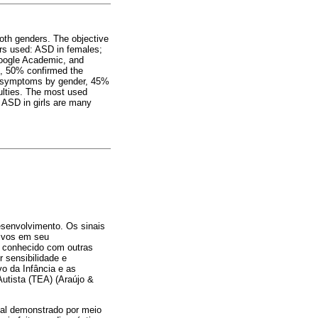
both genders. The objective
ors used: ASD in females;
 Google Academic, and
d, 50% confirmed the
he symptoms by gender, 45%
ulties. The most used
 ASD in girls are many
esenvolvimento. Os sinais
tivos em seu
s conhecido com outras
 sensibilidade e
vo da Infância e as
utista (TEA) (Araújo &
ual demonstrado por meio