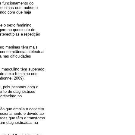
de funcionamento do
s meninas com autismo
endo com que haja
e o sexo feminino
gem no quociente de
tereotipias e repetição
ino; meninas têm mais
concomitância intelectual
a nas dificuldades
xo masculino têm superado
 do sexo feminino com
mbonne, 2009).
s, pois pessoas com o
ento de diagnósticos
acréscimo no
ão que amplia o conceito
recionamento e devido ao
soas que têm o transtorno
ram diagnosticadas na