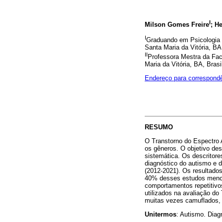
I
Milson Gomes Freire
; H
I
Graduando em Psicologia 
Santa Maria da Vitória, BA,
II
Professora Mestra da Fac
Maria da Vitória, BA, Brasi
Endereço para correspond
RESUMO
O Transtorno do Espectro 
os gêneros. O objetivo de
sistemática. Os descritor
diagnóstico do autismo e
(2012-2021). Os resultado
40% desses estudos menci
comportamentos repetitivo
utilizados na avaliação 
muitas vezes camuflados, 
Unitermos
: Autismo. Diag