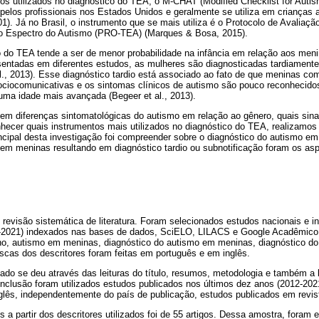
s utilizados no diagnóstico do TEA, o M-CHAT (Modified Checklist for Autism
 pelos profissionais nos Estados Unidos e geralmente se utiliza em crianças 
001). Já no Brasil, o instrumento que se mais utiliza é o Protocolo de Avaliaç
do Espectro do Autismo (PRO-TEA) (Marques & Bosa, 2015).
do TEA tende a ser de menor probabilidade na infância em relação aos menin
entadas em diferentes estudos, as mulheres são diagnosticadas tardiament
., 2013). Esse diagnóstico tardio está associado ao fato de que meninas com
ciocomunicativas e os sintomas clínicos de autismo são pouco reconhecidos (G
ma idade mais avançada (Begeer et al., 2013).
em diferenças sintomatológicas do autismo em relação ao gênero, quais sina
ecer quais instrumentos mais utilizados no diagnóstico do TEA, realizamos
incipal desta investigação foi compreender sobre o diagnóstico do autismo 
 em meninas resultando em diagnóstico tardio ou subnotificação foram os a
e revisão sistemática de literatura. Foram selecionados estudos nacionais e i
-2021) indexados nas bases de dados, SciELO, LILACS e Google Acadêmico. 
no, autismo em meninas, diagnóstico do autismo em meninas, diagnóstico d
scas dos descritores foram feitas em português e em inglês.
izado se deu através das leituras do título, resumos, metodologia e também a l
 inclusão foram utilizados estudos publicados nos últimos dez anos (2012-20
glês, independentemente do país de publicação, estudos publicados em revist
s a partir dos descritores utilizados foi de 55 artigos. Dessa amostra, foram e