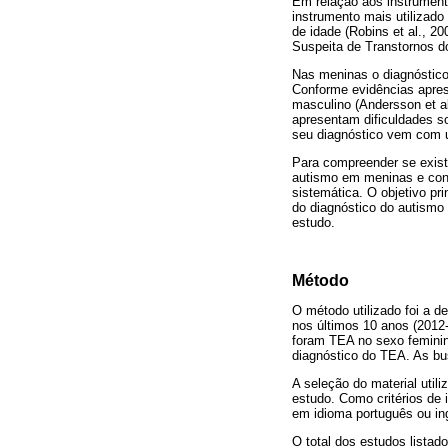
Em relação aos instrumento
instrumento mais utilizado
de idade (Robins et al., 2
Suspeita de Transtornos 
Nas meninas o diagnóstico 
Conforme evidências apres
masculino (Andersson et al
apresentam dificuldades so
seu diagnóstico vem com u
Para compreender se exist
autismo em meninas e conh
sistemática. O objetivo pr
do diagnóstico do autismo
estudo.
Método
O método utilizado foi a d
nos últimos 10 anos (2012
foram TEA no sexo femini
diagnóstico do TEA. As bu
A seleção do material util
estudo. Como critérios de
em idioma português ou in
O total dos estudos listado