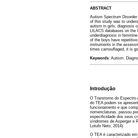
ABSTRACT
Autism Spectrum Disorder (
of this study was to under
autism in girls; diagnosis
LILACS databases on the l
underdiagnosis in feminine
of the boys have repetitiv
instruments in the assess
times camouflaged, it is go
Keywords
: Autism. Diagno
Introdução
O Transtorno do Espectro A
do TEA podem se apresenta
funcionamento e que compr
nomenclaturas, passou por
especificidade dos seus cr
síndromes de Asperger e R
Lotufo Neto, 2014).
O TEA é caracterizado em 