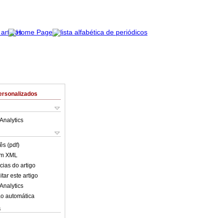
ersonalizados
Analytics
ês (pdf)
em XML
cias do artigo
tar este artigo
Analytics
o automática
s