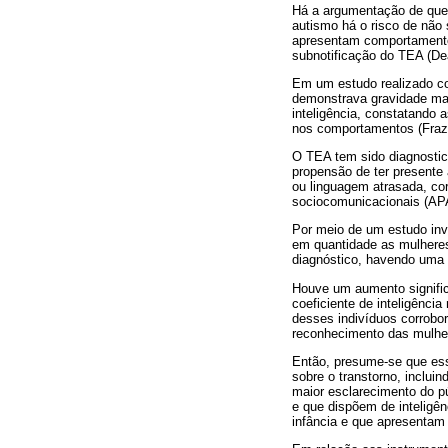
Há a argumentação de que 
autismo há o risco de não
apresentam comportamento
subnotificação do TEA (Dea
Em um estudo realizado c
demonstrava gravidade ma
inteligência, constatando
nos comportamentos (Frazie
O TEA tem sido diagnostic
propensão de ter presente 
ou linguagem atrasada, cor
sociocomunicacionais (AP
Por meio de um estudo inv
em quantidade as mulhere
diagnóstico, havendo uma 
Houve um aumento signific
coeficiente de inteligênc
desses indivíduos corrobo
reconhecimento das mulhe
Então, presume-se que ess
sobre o transtorno, inclu
maior esclarecimento do p
e que dispõem de intelig
infância e que apresentam 