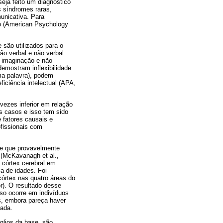
seja feito um diagnóstico
as síndromes raras,
unicativa. Para
mo (American Psychology
 são utilizados para o
ão verbal e não verbal
m imaginação e não
emostram inflexibilidade
ma palavra), podem
iciência intelectual (APA,
vezes inferior em relação
s casos e isso tem sido
 fatores causais e
fissionais com
 de que provavelmente
 (McKavanagh et al.,
 córtex cerebral em
a de idades. Foi
córtex nas quatro áreas do
ior). O resultado desse
so ocorre em indivíduos
as, embora pareça haver
rada.
glios da base, são