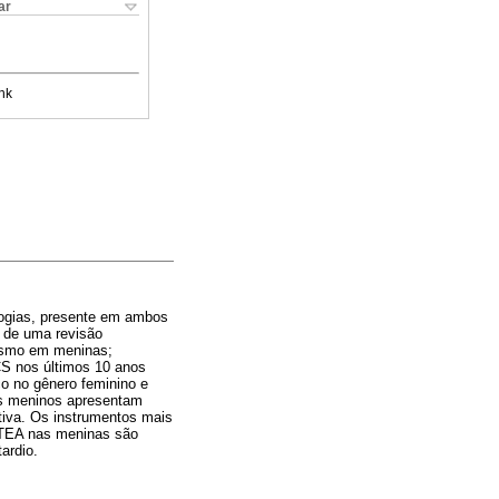
ar
nk
logias, presente em ambos
 de uma revisão
tismo em meninas;
S nos últimos 10 anos
o no gênero feminino e
os meninos apresentam
tiva. Os instrumentos mais
 TEA nas meninas são
ardio.