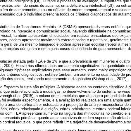
ente de inteligência (QI). Durante o processo de avaliação, é importante que 
e existe, além do sinais do autismo, uma deficiência intelectual (DI), ou outr
s além de comprometimentos ou déficits de ordem comportamental e sociocom
essário que o indivíduo preencha todos os critérios diagnósticos do autis
atístico de Transtornos Mentais - 5 (DSM-5) apresenta diversos critérios que
nciado na interação e comunicação social, havendo dificuldade na comunicaç
o visual, também apresentam dificuldades em realizar brincadeiras que exija
ares, podem apresentar movimento estereotipados e repetitivos, geralmente d
m geral de um mesmo brinquedo e podem apresentar ecolalia (repetir a mes
es e objetos que giram e em alguns casos dependendo do grau apresentam def
pulação afetada pelo TEA é de 1% e que a prevalência em mulheres é quatro 
l., 2007). Houve nos últimos anos um aumento significativo na quantidade do
á algumas hipóteses explicativas para esse aumento, como maior exposição de
s critérios diagnósticos; nota-se também um aumento na quantidade de pro
ção dos sinais, realizando rastreamento e diagnóstico (Bishop et al., 2017).
 Espectro Autista são múltiplas. A hipótese aceita no contexto científico é
a, que está relacionada a mudanças no desenvolvimento do sistema nervoso
anagh et al. (2015), a coluna de microcélulas que abrange a profundidade do
foi avaliada especificamente, e a avaliação foi realizada em uma ampla gam
 a área do córtex a ser estudada e a proporção do arranjo microcolunar do 
ário, córtex relacionado à audição, córtex orbitofrontal e córtex parietal infer
uos com TEA apresentam aumento na largura das minicolunas no cérebro e is
s sensoriais primárias quanto as associativas de ordem superior são afetad
 cortical reduzida, o que pode refletir uma trajetória de desenvolvimento alte
áreas do cérebro, como amígdala, cerebelo, hipocampo, corpo caloso e gân