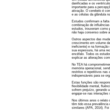
danificadas e os ventrícul
importante para a percepç
ativação. O cerebelo é con
e as células da glândula na
Estudos confirmam a falta
combinação de influências 
estudos, trouxeram como p
não haja consenso sobre a
Outros aspectos das mudan
crescimento em volume da
ineficiente) e na formação
sua espessura, há uma red
encéfalo. Todos os estudo
explicar as alterações co
No TEA há comprometimento
memória operacional, send
restritos e repetitivos na
indispensáveis para se or
Estas funções são respons
flexibilidade mental, fluê
sofrem prejuízo, gerando u
engajar-se nas interações s
Nos últimos anos o relato
têm tido essa prevalência
similares (APA, 2014). Foi