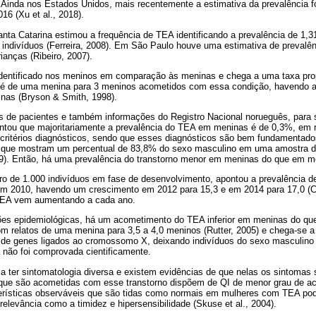
. Ainda nos Estados Unidos, mais recentemente a estimativa da prevalência f
6 (Xu et al., 2018).
nta Catarina estimou a frequência de TEA identificando a prevalência de 1,
 indivíduos (Ferreira, 2008). Em São Paulo houve uma estimativa de preval
anças (Ribeiro, 2007).
dentificado nos meninos em comparação às meninas e chega a uma taxa prop
de é de uma menina para 3 meninos acometidos com essa condição, havendo
inas (Bryson & Smith, 1998).
s de pacientes e também informações do Registro Nacional norueguês, para 
ntou que majoritariamente a prevalência do TEA em meninas é de 0,3%, em 
critérios diagnósticos, sendo que esses diagnósticos são bem fundamentado
 que mostram um percentual de 83,8% do sexo masculino em uma amostra de
019). Então, há uma prevalência do transtorno menor em meninas do que em me
o de 1.000 indivíduos em fase de desenvolvimento, apontou a prevalência de
 2010, havendo um crescimento em 2012 para 15,3 e em 2014 para 17,0 (Chr
TEA vem aumentando a cada ano.
ões epidemiológicas, há um acometimento do TEA inferior em meninas do q
 relatos de uma menina para 3,5 a 4,0 meninos (Rutter, 2005) e chega-se a 
de genes ligados ao cromossomo X, deixando indivíduos do sexo masculino 
 não foi comprovada cientificamente.
 ter sintomatologia diversa e existem evidências de que nelas os sintomas 
que são acometidas com esse transtorno dispõem de QI de menor grau de ac
terísticas observáveis que são tidas como normais em mulheres com TEA po
relevância como a timidez e hipersensibilidade (Skuse et al., 2004).