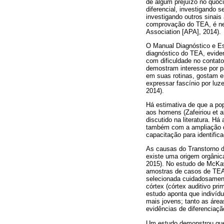
de algum prejuízo no quoci
diferencial, investigando s
investigando outros sinai
comprovação do TEA, é nec
Association [APA], 2014).
O Manual Diagnóstico e Est
diagnóstico do TEA, evide
com dificuldade no contat
demostram interesse por p
em suas rotinas, gostam e
expressar fascínio por luz
2014).
Há estimativa de que a po
aos homens (Zafeiriou et a
discutido na literatura. H
também com a ampliação do
capacitação para identifica
As causas do Transtorno do
existe uma origem orgânic
2015). No estudo de McKav
amostras de casos de TEA 
selecionada cuidadosamente
córtex (córtex auditivo prim
estudo aponta que indivíd
mais jovens; tanto as área
evidências de diferenciação
Um estudo demonstrou que 