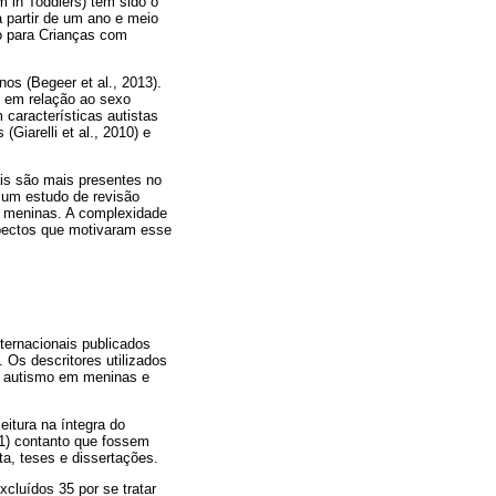
 in Toddlers) tem sido o
a partir de um ano e meio
ão para Crianças com
os (Begeer et al., 2013).
e em relação ao sexo
 características autistas
iarelli et al., 2010) e
is são mais presentes no
 um estudo de revisão
em meninas. A complexidade
spectos que motivaram esse
nternacionais publicados
Os descritores utilizados
o autismo em meninas e
eitura na íntegra do
21) contanto que fossem
a, teses e dissertações.
xcluídos 35 por se tratar