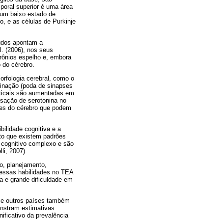
poral superior é uma área
 um baixo estado de
, e as células de Purkinje
udos apontam a
l. (2006), nos seus
rônios espelho e, embora
 do cérebro.
rfologia cerebral, como o
inação (poda de sinapses
orticais são aumentadas em
sação de serotonina no
iões do cérebro que podem
ilidade cognitiva e a
sto que existem padrões
o cognitivo complexo e são
li, 2007).
o, planejamento,
dessas habilidades no TEA
a e grande dificuldade em
s e outros países também
onstram estimativas
ificativo da prevalência