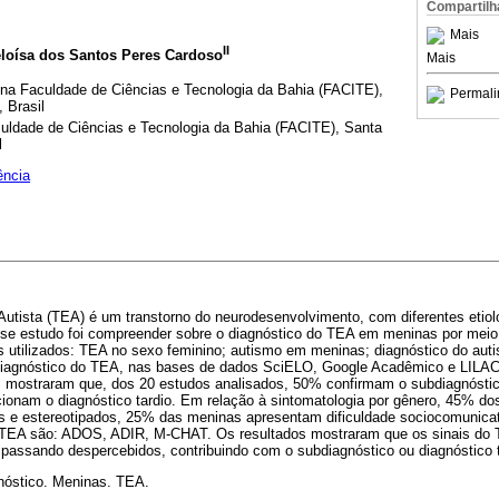
Compartilh
Mais
II
eloísa dos Santos Peres Cardoso
Mais
na Faculdade de Ciências e Tecnologia da Bahia (FACITE),
Permali
 Brasil
uldade de Ciências e Tecnologia da Bahia (FACITE), Santa
l
ência
Autista (TEA) é um transtorno do neurodesenvolvimento, com diferentes etio
sse estudo foi compreender sobre o diagnóstico do TEA em meninas por meio
es utilizados: TEA no sexo feminino; autismo em meninas; diagnóstico do au
 diagnóstico do TEA, nas bases de dados SciELO, Google Acadêmico e LILAC
s mostraram que, dos 20 estudos analisados, 50% confirmam o subdiagnóstic
onam o diagnóstico tardio. Em relação à sintomatologia por gênero, 45% d
s e estereotipados, 25% das meninas apresentam dificuldade sociocomunica
do TEA são: ADOS, ADIR, M-CHAT. Os resultados mostraram que os sinais do
passando despercebidos, contribuindo com o subdiagnóstico ou diagnóstico t
nóstico. Meninas. TEA.