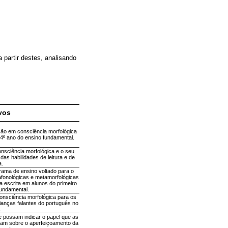
 partir destes, analisando
vos
nção em consciência morfológica
o 4º ano do ensino fundamental.
onsciência morfológica e o seu
das habilidades de leitura e de
a.
rama de ensino voltado para o
afonológicas e metamorfológicas
a escrita em alunos do primeiro
undamental.
consciência morfológica para os
rianças falantes do português no
.
e possam indicar o papel que as
ham sobre o aperfeiçoamento da