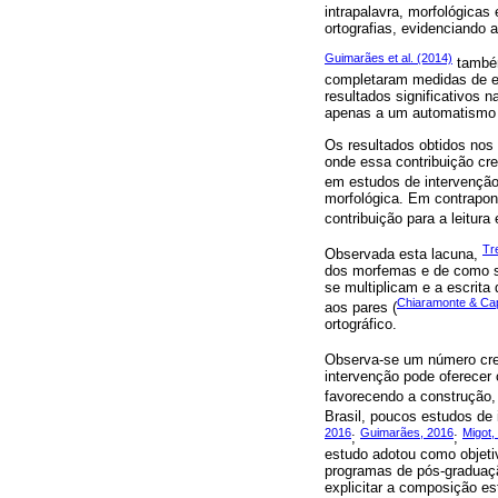
intrapalavra, morfológicas
ortografias, evidenciando 
Guimarães et al. (2014)
também
completaram medidas de es
resultados significativos 
apenas a um automatismo d
Os resultados obtidos nos 
onde essa contribuição cr
em estudos de intervenção
morfológica. Em contrapon
contribuição para a leitura 
Tr
Observada esta lacuna,
dos morfemas e de como sua
se multiplicam e a escrit
Chiaramonte & Cape
aos pares (
ortográfico.
Observa-se um número cres
intervenção pode oferecer 
favorecendo a construção,
Brasil, poucos estudos de
2016
Guimarães, 2016
Migot,
;
;
estudo adotou como objetiv
programas de pós-graduaçã
explicitar a composição e