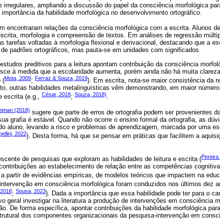
 e irregulares, ampliando a discussão do papel da consciência morfológica para
a importância da habilidade morfológica no desenvolvimento ortográfico.
 encontraram relações da consciência morfológica com a escrita. Alunos de 
crita, morfologia e compreensão de textos. Em análises de regressão múltipl
nas tarefas voltadas à morfologia flexional e derivacional, destacando que a e
e padrões ortográficos, mas pauta-se em unidades com significados.
estudos preditivos para a leitura apontam contribuição da consciência morfol
esce à medida que a escolaridade aumenta, porém ainda não há muita clareza
Mota, 2009
Ferraz & Souza, 2019
 (
;
). Em escrita, nota-se maior consistência da 
to, outras habilidades metalinguísticas vêm demonstrando, em maior número
César, 2018
Souza, 2018)
e escrita (e.g.,
;
.
eiman (2018)
sugere que parte de erros de ortografia podem ser provenientes d
 grafia é estável. Quando não ocorre o ensino formal da ortografia, as dúvi
a do aluno, levando a risco e problemas de aprendizagem, marcada por uma es
llini, 2022
). Desta forma, há que se pensar em práticas que facilitem a aquis
Pereira 
cente de pesquisas que exploram as habilidades de leitura e escrita (
contribuições ao estabelecimento de relação entre as competências cognitiva
 a partir de evidências empíricas, de modelos teóricos que impactem na educ
 intervenção em consciência morfológica foram conduzidos nos últimos dez a
 2018
Sousa, 2023
;
). Dada a importância que essa habilidade pode ter para o c
o geral investigar na literatura a produção de intervenções em consciência m
o. De forma específica, apontar contribuições da habilidade morfológica par
strutural dos componentes organizacionais da pesquisa-intervenção em consc