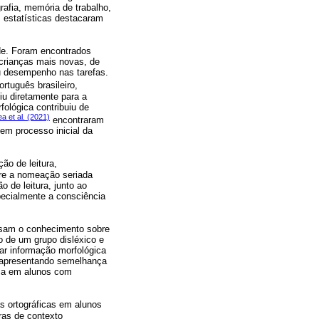
rafia, memória de trabalho,
s estatísticas destacaram
ade. Foram encontrados
s crianças mais novas, de
eu desempenho nas tarefas.
rtuguês brasileiro,
iu diretamente para a
fológica contribuiu de
a et al. (2021)
encontraram
em processo inicial da
ão de leitura,
ntre a nomeação seriada
o de leitura, junto ao
pecialmente a consciência
usam o conhecimento sobre
o de um grupo disléxico e
zar informação morfológica
, apresentando semelhança
ica em alunos com
as ortográficas em alunos
ras de contexto