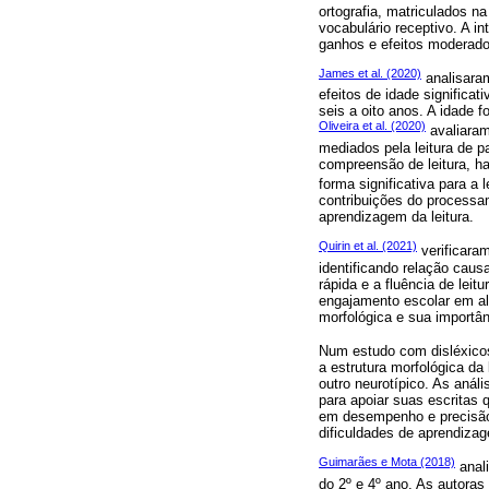
ortografia, matriculados n
vocabulário receptivo. A i
ganhos e efeitos moderado
James et al. (2020)
analisaram
efeitos de idade significa
seis a oito anos. A idade 
Oliveira et al. (2020)
avaliaram
mediados pela leitura de p
compreensão de leitura, ha
forma significativa para a 
contribuições do processa
aprendizagem da leitura.
Quirin et al. (2021)
verificaram
identificando relação caus
rápida e a fluência de leit
engajamento escolar em al
morfológica e sua importân
Num estudo com disléxico
a estrutura morfológica da
outro neurotípico. As anál
para apoiar suas escritas
em desempenho e precisão.
dificuldades de aprendiza
Guimarães e Mota (2018)
anali
do 2º e 4º ano. As autoras