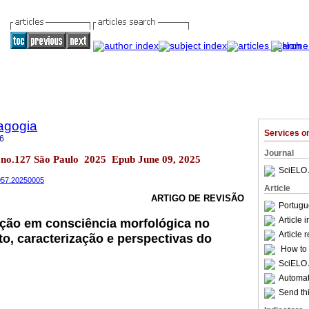
agogia
Services 
6
Journal
2 no.127 São Paulo 2025 Epub June 09, 2025
SciELO 
4057.20250005
Article
ARTIGO DE REVISÃO
Portugu
Article 
nção em consciência morfológica no
Article 
o, caracterização e perspectivas do
How to c
SciELO 
Automati
Send thi