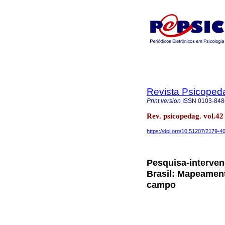
Revista Psicoped
Print version
ISSN
0103-848
Rev. psicopedag. vol.4
https://doi.org/10.51207/2179-
Pesquisa-interve
Brasil: Mapeament
campo