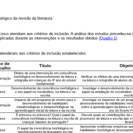
lógico da revisão da literatura
cinco atendiam aos critérios de inclusão. A análise dos estudos procedeu-se a
aplicadas durante as intervenções e os resultados obtidos (
Quadro 1
).
 atenderam aos critérios de inclusão estabelecidos
po de
Título
Objeti
balho
Efeitos de uma intervenção em consciência
morfológica no desenvolvimento da leitura e
Verificar os efeitos de uma interve
ertação
ortografia em crianças do 4º ano do ensino
na leitura e ortografia de alunos d
fundamental
Desenvolvimento da consciência morfológica e
Investigar o desenvolvimento da c
ese
o seu papel no vocabulário, na leitura e na
papel na ampliação do vocabulário, 
escrita
escrit
Impacto de um programa de ensino para o
Investigar os impactos de um prog
desenvolvimento de habilidades
desenvolvimento de habilidades met
ertação
metafonológicas e metamorfológicas na
sobre a aprendizagem da leitura e d
aprendizagem inicial da leitura e da escrita
ano do Ensino F
É princesa ou princeza? Qual o papel da
Discutir quais as contribuições da 
ese
consciência morfológica na leitura e escrita de
processos de leitura e escrita das c
crianças falantes do português?
Brasil
Apresentar evidências empíricas qu
O papel da consciência morfológica no
ese
habilidades morfológicas desempen
aperfeiçoamento da linguagem escrita