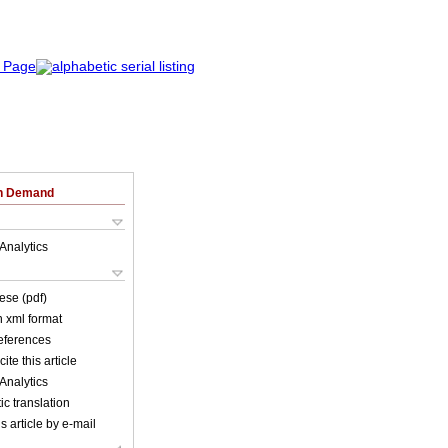
on Demand
Analytics
ese (pdf)
in xml format
references
ite this article
Analytics
c translation
s article by e-mail