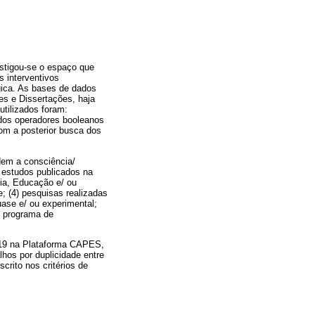
estigou-se o espaço que
 interventivos
gica. As bases de dados
es e Dissertações, haja
tilizados foram:
 dos operadores booleanos
 com a posterior busca dos
dem a consciência/
 estudos publicados na
ia, Educação e/ ou
; (4) pesquisas realizadas
ase e/ ou experimental;
m programa de
e 19 na Plataforma CAPES,
lhos por duplicidade entre
rito nos critérios de