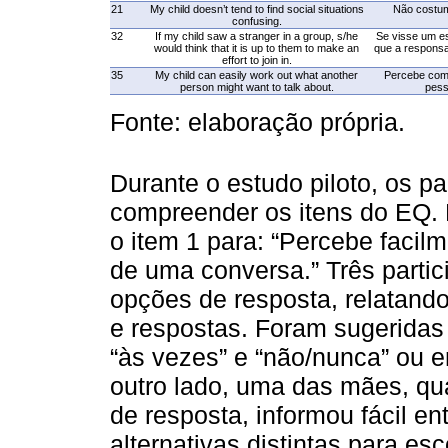
21
My child doesn’t tend to find social situations
Não costum
confusing.
32
If my child saw a stranger in a group, s/he
Se visse um e
would think that it is up to them to make an
que a responsab
effort to join in.
35
My child can easily work out what another
Percebe com 
person might want to talk about.
pess
Fonte: elaboração própria.
Durante o estudo piloto, os pa
compreender os itens do EQ. 
o item 1 para: “Percebe facil
de uma conversa.” Três parti
opções de resposta, relatando
e respostas. Foram sugeridas
“às vezes” e “não/nunca” ou e
outro lado, uma das mães, q
de resposta, informou fácil e
alternativas distintas para esc