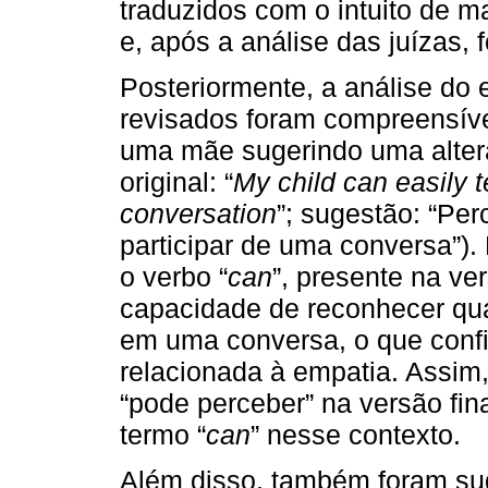
traduzidos com o intuito de ma
e, após a análise das juízas,
Posteriormente, a análise do e
revisados foram compreensíve
uma mãe sugerindo uma altera
original: “
My child can easily t
conversation
”; sugestão: “Pe
participar de uma conversa”).
o verbo “
can
”, presente na ver
capacidade de reconhecer qua
em uma conversa, o que conf
relacionada à empatia. Assim
“pode perceber” na versão fin
termo “
can
” nesse contexto.
Além disso, também foram su