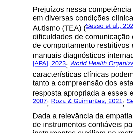
Prejuízos nessa competência 
em diversas condições clínic
Sesso et al., 20
Autismo (TEA) (
dificuldades de comunicação e
de comportamento restritivos 
manuais diagnósticos internac
[APA], 2023
World Health Organiza
;
características clínicas pode
tanto a compreensão dos esta
resposta apropriada a esses 
2007
Roza & Guimarães, 2021
Se
;
;
Dada a relevância da empati
de instrumentos confiáveis pa
instrumentos auxiliam no rastr