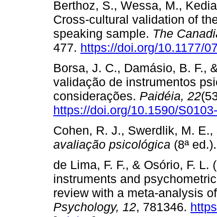
Berthoz, S., Wessa, M., Kedia,
Cross-cultural validation of t
speaking sample.
The Canadia
477.
https://doi.org/10.1177
Borsa, J. C., Damásio, B. F., 
validação de instrumentos psi
considerações.
Paidéia, 22
(5
https://doi.org/10.1590/S01
Cohen, R. J., Swerdlik, M. E.,
avaliação psicológica
(8ª ed.)
de Lima, F. F., & Osório, F. 
instruments and psychometric q
review with a meta-analysis of
Psychology, 12
, 781346.
http