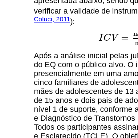
apresentada abaixo, sendo q
verificar a validade de instru
Coluci, 2011
):
n
=
I
C
V
Após a análise inicial pelas ju
do EQ com o público-alvo. O i
presencialmente em uma amos
cinco familiares de adolescen
mães de adolescentes de 13 
de 15 anos e dois pais de ad
nível 1 de suporte, conforme 
e Diagnóstico de Transtornos
Todos os participantes assin
e Esclarecido (TCLE). O objet