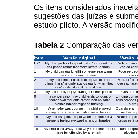
Os itens considerados inacei
sugestões das juízas e subme
estudo piloto. A versão modif
Tabela 2
Comparação das ver
Item
Versão original
Versão i
Ex2
My child prefers to speak to his/her friends on
Prefere falar
the phone rather than write letters to them.
vez de escr
1
My child can easily tell if someone else wants
Pode percebe
to enter a conversation.
quer 
2
2. My child finds it difficult to explain to others
Acha difícil e
things that s/he understands easily, when they
que são fácei
don’t understand it the first time.
3
My child really enjoys caring for other people.
Gosta de c
9
In a conversation, my child tends to focus on
Em uma conver
his/her own thoughts rather than on what
seus próprios
his/her listener might be thinking.
outro
10
When s/he was younger, my child enjoyed
Quando era ma
cutting up worms to see what would happen.
minhocas p
15
My child is quick to spot when someone in a
Percebe rapi
group is feeling awkward or uncomfortable.
grupo está s
18
My child can’t always see why someone should
Nem sempre 
have felt offended by a remark.
alguém s