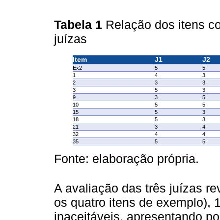
Tabela 1
Relação dos itens c
juízas
Item
J1
J2
Ex2
5
5
1
4
3
2
3
3
3
5
3
9
3
5
10
5
5
15
5
3
18
5
3
21
3
4
32
4
4
35
5
5
Fonte: elaboração própria.
A avaliação das três juízas re
os quatro itens de exemplo), 
inaceitáveis, apresentando po