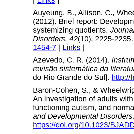
[
Links
]
Auyeung, B., Allison, C., Whe
(2012). Brief report: Develop
systemizing quotients.
Journa
Disorders, 42
(10), 2225-2235
1454-7
[
Links
]
Azevedo, C. R. (2014).
Instru
revisão sistemática da literatu
do Rio Grande do Sul].
http:/
Baron-Cohen, S., & Wheelwrig
An investigation of adults wi
functioning autism, and norma
and Developmental Disorders
https://doi.org/10.1023/BJA