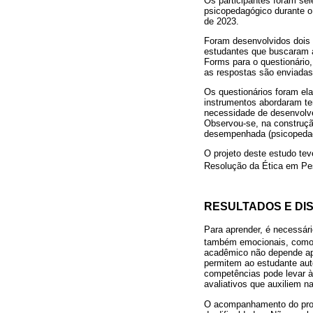
Os participantes foram sel
psicopedagógico durante o
de 2023.
Foram desenvolvidos dois 
estudantes que buscaram at
Forms para o questionário,
as respostas são enviadas
Os questionários foram el
instrumentos abordaram t
necessidade de desenvolve
Observou-se, na construçã
desempenhada (psicopedag
O projeto deste estudo te
Resolução da Ética em P
RESULTADOS E DI
Para aprender, é necessári
também emocionais, como o 
acadêmico não depende ap
permitem ao estudante aut
competências pode levar à
avaliativos que auxiliem na
O acompanhamento do proc