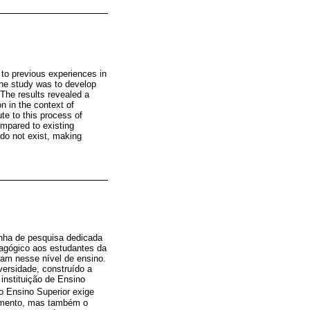
 to previous experiences in
 the study was to develop
 The results revealed a
n in the context of
te to this process of
ompared to existing
 do not exist, making
inha de pesquisa dedicada
agógico aos estudantes da
sam nesse nível de ensino.
versidade, construído a
instituição de Ensino
o Ensino Superior exige
cimento, mas também o