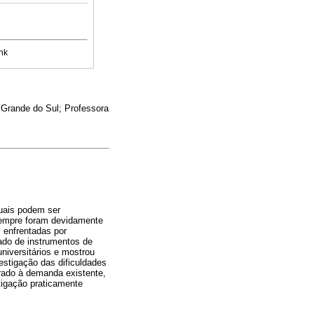
nk
 Grande do Sul; Professora
quais podem ser
 sempre foram devidamente
s enfrentadas por
tado de instrumentos de
niversitários e mostrou
stigação das dificuldades
rado à demanda existente,
tigação praticamente