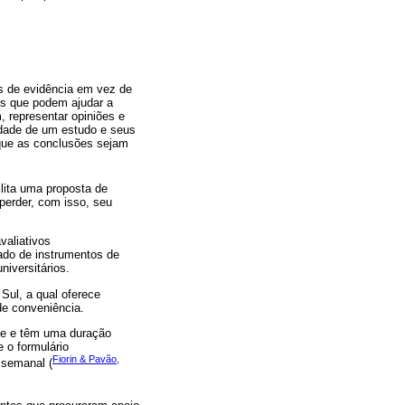
es de evidência em vez de
es que podem ajudar a
 representar opiniões e
lidade de um estudo e seus
 que as conclusões sejam
lita uma proposta de
perder, com isso, seu
avaliativos
tado de instrumentos de
iversitários.
Sul, a qual oferece
de conveniência.
nte e têm uma duração
 o formulário
Fiorin & Pavão,
 semanal (