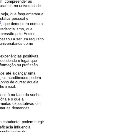
im, compreender as
udantes na universidade.
 seja, que frequentaram a
 status pessoal e
)
, que demonstra como a
credencialismo, que
a pressão pelo Ensino
assou a ser um requisito
universitários como
xperiências positivas.
reendendo o lugar que
formação ou profissão.
anos até alcançar uma
os, os acadêmicos podem
onho de cursar aquela
o inicial.
a está na fase do sonho,
ória e o que a
 muitas expectativas em
ntar as demandas
o estudante, podem surgir
ficácia influencia
 sentimentos de