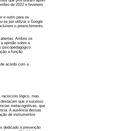
dantes que procuraram apoio
embro de 2022 e fevereiro
r e outro para os
-se por utilizar o Google
oncluírem o preenchimento,
e abertas. Ambos os
a opinião sobre a
o psicopedagógico.
ação a função
 de acordo com a
 raciocínio lógico, mas
destacam que o sucesso
cias metacognitivas, que
ência. A ausência dessas
ação de instrumentos
os dedicado à prevenção