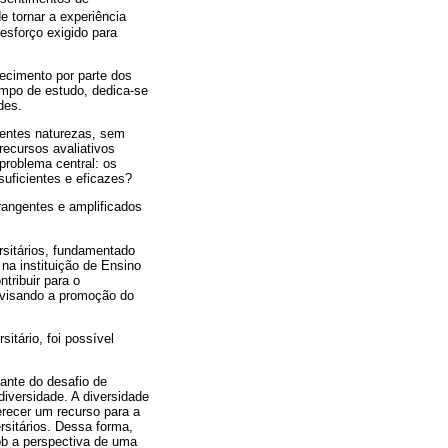
e tornar a experiência
 esforço exigido para
ecimento por parte dos
ampo de estudo, dedica-se
des.
rentes naturezas, sem
recursos avaliativos
problema central: os
suficientes e eficazes?
rangentes e amplificados
ersitários, fundamentado
a instituição de Ensino
tribuir para o
 visando a promoção do
itário, foi possível
ante do desafio de
iversidade. A diversidade
erecer um recurso para a
rsitários. Dessa forma,
ob a perspectiva de uma