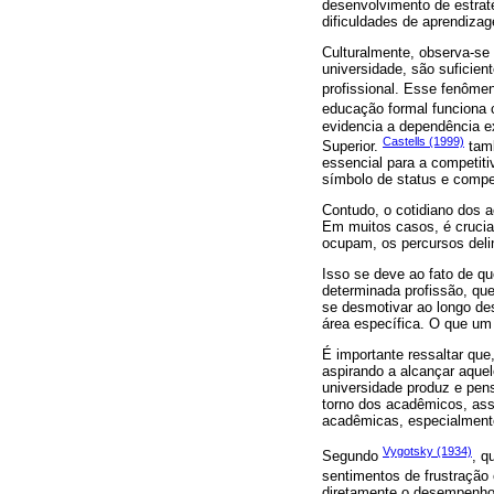
desenvolvimento de estrat
dificuldades de aprendizag
Culturalmente, observa-se
universidade, são suficien
profissional. Esse fenômen
educação formal funciona
evidencia a dependência ex
Castells (1999)
Superior.
tamb
essencial para a competiti
símbolo de status e compe
Contudo, o cotidiano dos 
Em muitos casos, é crucia
ocupam, os percursos deli
Isso se deve ao fato de qu
determinada profissão, qu
se desmotivar ao longo d
área específica. O que um 
É importante ressaltar qu
aspirando a alcançar aquel
universidade produz e pen
torno dos acadêmicos, as
acadêmicas, especialmente
Vygotsky (1934)
Segundo
, q
sentimentos de frustração
diretamente o desempenho