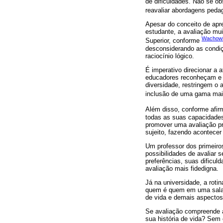
de dificuldades. Não se ob
reavaliar abordagens peda
Apesar do conceito de apr
estudante, a avaliação mu
Wachowi
Superior, conforme
desconsiderando as condiç
raciocínio lógico.
É imperativo direcionar a 
educadores reconheçam e 
diversidade, restringem o
inclusão de uma gama mai
Além disso, conforme afi
todas as suas capacidades
promover uma avaliação pr
sujeito, fazendo acontece
Um professor dos primeiro
possibilidades de avaliar 
preferências, suas dificul
avaliação mais fidedigna.
Já na universidade, a rot
quem é quem em uma sala d
de vida e demais aspecto
Se avaliação compreende a
sua história de vida? Sem