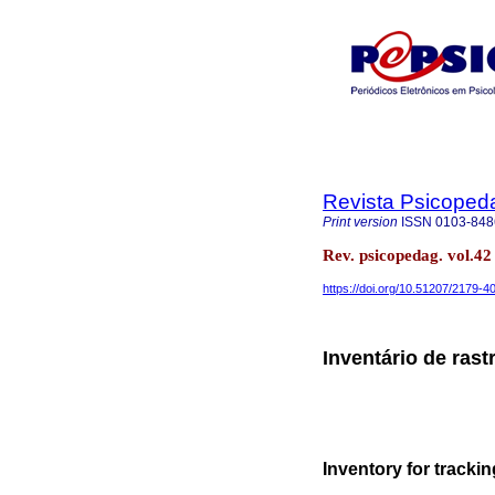
Revista Psicoped
Print version
ISSN
0103-848
Rev. psicopedag. vol.4
https://doi.org/10.51207/2179-
Inventário de rast
Inventory for trackin