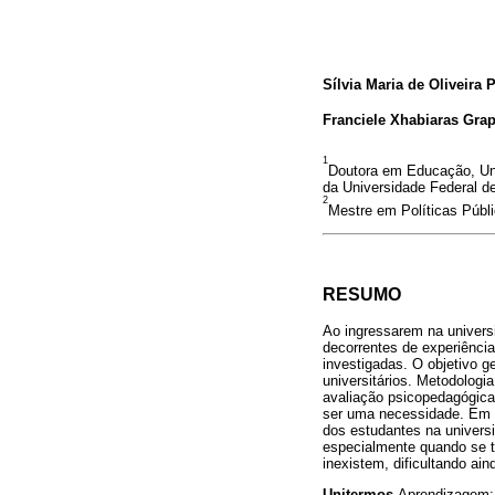
Sílvia Maria de Oliveira 
Franciele Xhabiaras Grap
1
Doutora em Educação, Uni
da Universidade Federal de
2
Mestre em Políticas Públi
RESUMO
Ao ingressarem na univers
decorrentes de experiênci
investigadas. O objetivo g
universitários. Metodologi
avaliação psicopedagógica
ser uma necessidade. Em c
dos estudantes na univers
especialmente quando se tr
inexistem, dificultando a
Unitermos
Aprendizagem;