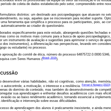
ecionados entre os profissionais da equipe do setor da instituição e os estu
 período de coleta de dados estabelecido pelo setor, compreendido entre nov
formulários distintos: um destinado aos psicopedagogos que atuavam no seto
endimento, ou seja, aqueles que se inscreveram para receber suporte. Optou
 uma ferramenta que simplifica o processo para os participantes, pois, ao c
 automaticamente ao criador do questionário.
aborados especificamente para este estudo, abrangendo questões fechadas 
emas como os motivos mais comuns para a busca de apoio psicopedagógico, 
r um instrumento de avaliação e sugestões para aprimorar o serviço de apoi
o dos instrumentos), a diferenciação nas perspectivas, levando em consider
ogo ou estudante) no processo.
ve aprovação do comitê de ética, número do processo 64875722.0.0000.5346,
Brasil, 2016
esquisa com Seres Humanos (
).
SCUSSÃO
o desenvolver várias habilidades, não só cognitivas, como atenção, memória,
Ferrari e Nogaro (2023)
autocontrole, a motivação, o interesse e a resiliência.
enas do domínio do conteúdo, mas também do desenvolvimento de competên
orregular sua aprendizagem e enfrentar desafios acadêmicos com mais efici
 evasão ou ao baixo rendimento acadêmico, tornando essencial a implement
 identificação e intervenção sobre essas dificuldades.
esso de aprendizagem dos alunos é praticamente inexistente, e ainda men