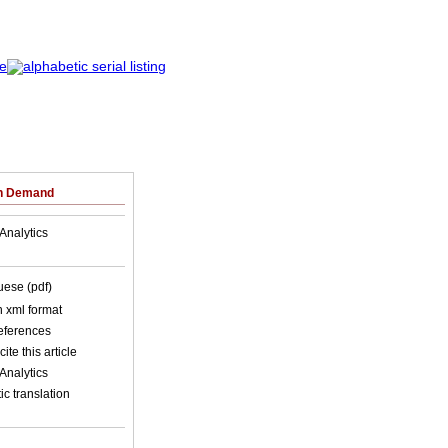
on Demand
Analytics
uese (pdf)
in xml format
references
ite this article
Analytics
c translation