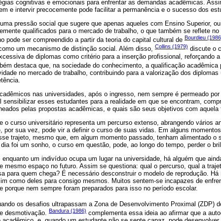
égias cognitivas e emocionais para enfrentar as demandas acadêmicas. Ass
em e intervir precocemente pode facilitar a permanência e o sucesso dos est
 uma pressão social que sugere que apenas aqueles com Ensino Superior, ou
temente qualificados para o mercado de trabalho, o que também se reflete no
Bourdieu (1986
o pode ser compreendido a partir da teoria do capital cultural de
Collins (1979)
 como um mecanismo de distinção social. Além disso,
discute o 
cessiva de diplomas como critério para a inserção profissional, reforçando 
ém destaca que, na sociedade do conhecimento, a qualificação acadêmica p
vidade no mercado de trabalho, contribuindo para a valorização dos diplomas 
tência.
acadêmicos nas universidades, após o ingresso, nem sempre é permeado por e
l sensibilizar esses estudantes para a realidade em que se encontram, comp
neados pelas propostas acadêmicas, e quais são seus objetivos com aquela 
e o curso universitário representa um percurso extenso, abrangendo vários 
e, por sua vez, pode vir a definir o curso de suas vidas. Em alguns moment
esse trajeto, mesmo que, em algum momento passado, tenham alimentado o s
dia foi um sonho, o curso em questão, pode, ao longo do tempo, perder o brilh
e, enquanto um indivíduo ocupa um lugar na universidade, há alguém que aind
e mesmo espaço no futuro. Assim se questiona: qual o percurso, qual a trajet
sa para quem chega? É necessário desconstruir o modelo de reprodução. Há
sim como deles para consigo mesmos. Muitos sentem-se incapazes de enfre
 porque nem sempre foram preparados para isso no período escolar.
uando os desafios ultrapassam a Zona de Desenvolvimento Proximal (ZDP) d
Bandura (1986)
 e desmotivação.
complementa essa ideia ao afirmar que a autoe
 acadêmico, e, quando um estudante não se sente capaz, pode desenvolver