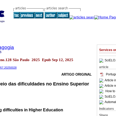
agogia
Services 
6
2 no.128 São Paulo 2025 Epub Sep 12, 2025
SciELO 
article
4057.20250028
Portug
ARTIGO ORIGINAL
Article 
reio das dificuldades no Ensino Superior
Article 
How to c
SciELO 
Automati
Indicators
g difficulties in Higher Education
Share