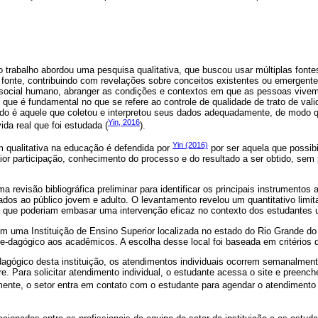
 trabalho abordou uma pesquisa qualitativa, que buscou usar múltiplas font
onte, contribuindo com revelações sobre conceitos existentes ou emergent
social humano, abranger as condições e contextos em que as pessoas vivem,
que é fundamental no que se refere ao controle de qualidade de trato de va
ido é aquele que coletou e interpretou seus dados adequadamente, de modo
Yin, 2016
ida real que foi estudada (
).
Yin (2016)
qualitativa na educação é defendida por
por ser aquela que possibi
or participação, conhecimento do processo e do resultado a ser obtido, sem 
ma revisão bibliográfica preliminar para identificar os principais instrumentos 
dos ao público jovem e adulto. O levantamento revelou um quantitativo limi
 que poderiam embasar uma intervenção eficaz no contexto dos estudantes un
m uma Instituição de Ensino Superior localizada no estado do Rio Grande do 
pe-dagógico aos acadêmicos. A escolha desse local foi baseada em critérios 
dagógico desta instituição, os atendimentos individuais ocorrem semanalme
 Para solicitar atendimento individual, o estudante acessa o site e preenche
mente, o setor entra em contato com o estudante para agendar o atendimento