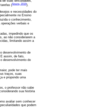
a de suas dificuldades,
Souza, 2019
tarefas (
).
 desejos e necessidades do
specialmente no Ensino
eduzida o conhecimento,
a operações verbais e
izadas, impedindo que os
s, ao não considerarem a
cidas, limitando assim a
l, o desenvolvimento de
E assim, de fato,
e o desenvolvimento do
aior, pode ter mais
eus traços, suas
ança e propondo uma
es, o professor não sabe
onsiderando sua história
como avaliar sem conhecer
s peculiaridades que podem