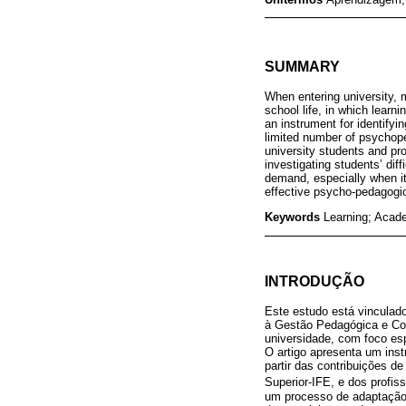
SUMMARY
When entering university, 
school life, in which learn
an instrument for identifyi
limited number of psychope
university students and pr
investigating students’ dif
demand, especially when it
effective psycho-pedagogic
Keywords
Learning; Acad
INTRODUÇÃO
Este estudo está vinculad
à Gestão Pedagógica e Co
universidade, com foco es
O artigo apresenta um inst
partir das contribuições 
Superior-IFE, e dos profi
um processo de adaptação