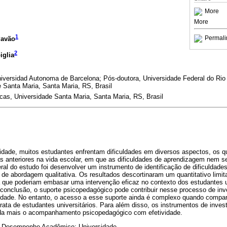
More
More
1
Permali
Pavão
2
iglia
versidad Autonoma de Barcelona; Pós-doutora, Universidade Federal do Rio
 Santa Maria, Santa Maria, RS, Brasil
cas, Universidade Santa Maria, Santa Maria, RS, Brasil
idade, muitos estudantes enfrentam dificuldades em diversos aspectos, os 
as anteriores na vida escolar, em que as dificuldades de aprendizagem nem
eral do estudo foi desenvolver um instrumento de identificação de dificuldade
a de abordagem qualitativa. Os resultados descortinaram um quantitativo limi
 que poderiam embasar uma intervenção eficaz no contexto dos estudantes u
onclusão, o suporte psicopedagógico pode contribuir nesse processo de inve
idade. No entanto, o acesso a esse suporte ainda é complexo quando compa
ata de estudantes universitários. Para além disso, os instrumentos de inves
inda mais o acompanhamento psicopedagógico com efetividade.
 Desempenho Acadêmico; Universidade