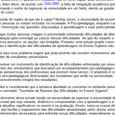
Tinto (1993)
a. Além disso, de acordo com
, a falta de integração acadêmica pod
nsformando o sonho de ingressar na universidade em um fardo, devido ao grande
 do curso.
nsão do sujeito de que ele é capaz? Muitas vezes, a necessidade de reconh
 as pessoas se sintam incluídas na sociedade. A Psicopedagogia, enquanto c
e intervenção nas questões relacionadas à aprendizagem e suas particularida
 que muitas pessoas chegam à universidade enfrentando dificuldades de dife
iação para investigar as causas dessas dificuldades. No que diz respeito a 
nesse processo, as opções são limitadas. Portanto, este estudo propôs como 
ara a identificação das dificuldades de aprendizagem no Ensino Superior são 
da para esse problema sugere que praticamente não existem instrumentos ab
dades de estudantes universitários.
envolver um instrumento de identificação de dificuldades enfrentadas por univ
ções dos universitários que buscaram por acompanhamento psicopedagógico n
 perspectivas dos profissionais que prestam esse serviço. O propósito é con
s psicopedagógicas direcionadas aos estudantes que estão na universidade,
envolvimento integral dos estudantes.
tidos e considerando que a temática abordada se concentra no ambiente univers
 nomeado: “Inventário de Rastreio das Dificuldades no Ensino Superior”.
olvimento deste estudo residiu na necessidade de repensar a universidade di
cional que seja vibrante, dinâmico e comprometido com a aprendizagem e a d
 desafios significativos no ensino e na avaliação. Assim, torna-se crucial of
que facilite o mapeamento das dificuldades apresentadas pelos alunos unive
intervenções necessárias para enfrentar essas dificuldades, especialmente s