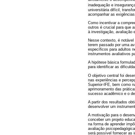
inadequação e inseguranç
universitária difícil, tra
acompanhar as exigências
Como incentivar a compree
outros é crucial para que
à investigação, avaliação 
Nesse contexto, é notável
terem passado por uma aval
específicos para adultos 
instrumentos avaliativos p
A hipótese básica formula
para identificar as dificul
O objetivo central foi des
nas experiências e percep
Superior-IFE, bem como nas
aprimoramento das prática
sucesso acadêmico e o des
A partir dos resultados ob
desenvolver um instrumento
A motivação para o desenv
conceber um projeto educa
na forma de aprender impõe
avaliação psicopedagógica 
será possível fornecer as 