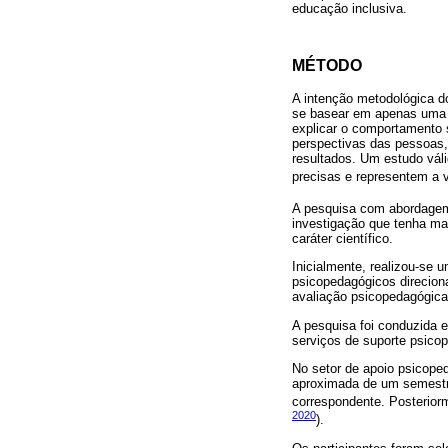
educação inclusiva.
MÉTODO
A intenção metodológica do
se basear em apenas uma f
explicar o comportamento 
perspectivas das pessoas, 
resultados. Um estudo vál
precisas e representem a v
A pesquisa com abordagem 
investigação que tenha mai
caráter científico.
Inicialmente, realizou-se u
psicopedagógicos direciona
avaliação psicopedagógica
A pesquisa foi conduzida e
serviços de suporte psico
No setor de apoio psicope
aproximada de um semestre.
correspondente. Posterior
2020
).