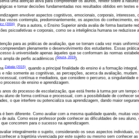
serva uma atenção ativa para compreender os alunos, refletir sobre a naturez
gógicas e tomar decisões fundamentadas nos resultados obtidos em testes e 
endizagem envolver aspectos cognitivos, emocionais, corporais, interesses,
itas vezes contempla, predominantemente, os aspectos do conhecimento, e
cz (2004)
. Para a autora, o Ensino Superior ainda avalia de forma bastante r
ões psicoafetivas e corporais, como se a inteligência humana se reduzisse 
atenção para as práticas de avaliação, que se tornam cada vez mais uniform
compreendam plenamente o desenvolvimento dos estudantes. Essas prática
 acesso à universidade apenas àqueles que se conformam às normas estabele
Souza, 2019
s ampla de perfis acadêmicos (
).
Zabala (2015)
rma
, quando a principal finalidade do ensino é a formação integra
 e não somente as cognitivas, as percepções, acerca da avaliação, mudam. 
ocessual, contínua e mediadora, que considere o percurso, a singularidade 
r o processo de ensino e aprendizagem.
s anos do processo de escolarização, que está frente à turma por um tempo m
seu aluno de forma contínua e processual, com a possibilidade de conhecer s
dades, o que interfere ou potencializa sua aprendizagem, dando maior segur
ina é bem diferente. Como avaliar com a mesma qualidade quando, muitas vez
e aula. Como esse professor pode conhecer as dificuldades de seu aluno, c
s que concorrem para o sucesso na aprendizagem.
valiar integralmente o sujeito, considerando os seus aspectos individuais, 
 conhecer a trajetória vivenciada por este sujeito ou mesmo sem conhecer a