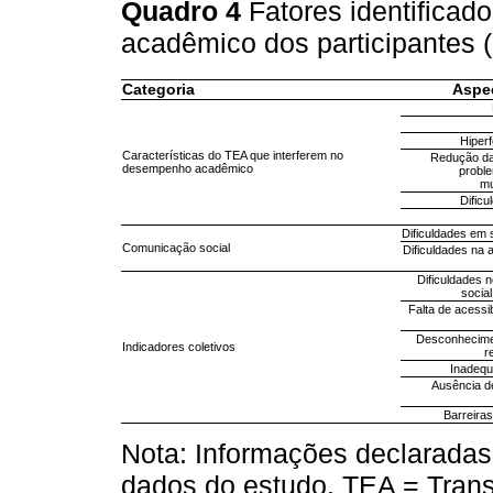
Quadro 4
Fatores identifica
acadêmico dos participantes
Categoria
Aspec
Hiperf
Características do TEA que interferem no
Redução da
desempenho acadêmico
probl
mu
Dific
Dificuldades em 
Comunicação social
Dificuldades na 
Dificuldades 
socia
Falta de acessi
Desconhecimen
Indicadores coletivos
r
Inadequ
Ausência d
Barreiras
Nota: Informações declaradas
dados do estudo. TEA = Trans