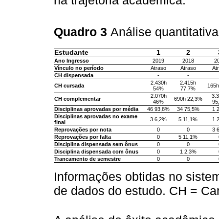
Quadro 3
Análise quantitati
Estudante
1
2
Ano Ingresso
2019
2018
2
Vínculo no período
Atraso
Atraso
At
CH dispensada
-
-
2.430h
2.415h
CH cursada
165h
54%
77,7%
2.070h
3.
CH complementar
690h 22,3%
46%
95
Disciplinas aprovadas por média
46 93,8%
34 75,5%
1 
Disciplinas aprovadas no exame
3 6,2%
5 11,1%
1 
final
Reprovações por nota
0
0
3 
Reprovações por falta
0
5 11,1%
Disciplina dispensada sem ônus
0
0
Disciplina dispensada com ônus
0
1 2,3%
Trancamento de semestre
0
0
Informações obtidas no siste
de dados do estudo. CH = Car