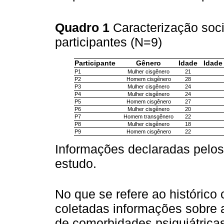
Quadro 1
Caracterização soc
participantes (N=9)
Participante
Gênero
Idade
Idade
P1
Mulher cisgênero
21
P2
Homem cisgênero
28
P3
Mulher cisgênero
24
P4
Mulher cisgênero
24
P5
Homem cisgênero
27
P6
Mulher cisgênero
20
P7
Homem transgênero
22
P8
Mulher cisgênero
18
P9
Homem cisgênero
22
Informações declaradas pelos
estudo.
No que se refere ao histórico 
coletadas informações sobre a
de comorbidades psiquiátricas