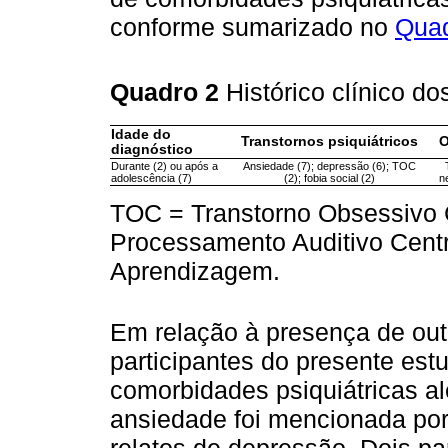
conforme sumarizado no
Quad
Quadro 2
Histórico clínico do
Idade do
Transtornos psiquiátricos
O
diagnóstico
Durante (2) ou após a
Ansiedade (7); depressão (6); TOC
adolescência (7)
(2); fobia social (2)
n
TOC = Transtorno Obsessivo 
Processamento Auditivo Centr
Aprendizagem.
Em relação à presença de out
participantes do presente est
comorbidades psiquiátricas a
ansiedade foi mencionada por
relatos de depressão. Dois pa