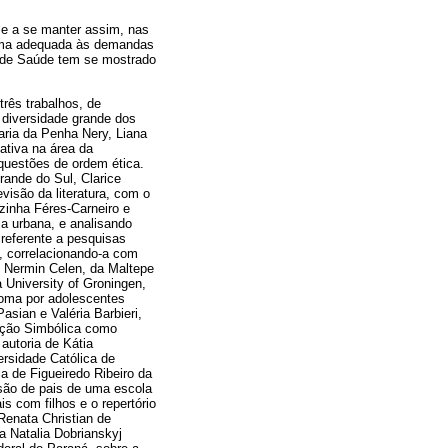
 e a se manter assim, nas
orma adequada às demandas
a de Saúde tem se mostrado
rês trabalhos, de
 diversidade grande dos
aria da Penha Nery, Liana
ativa na área da
 questões de ordem ética.
ande do Sul, Clarice
isão da literatura, com o
zinha Féres-Carneiro e
a urbana, e analisando
 referente a pesquisas
l, correlacionando-a com
e Nermin Celen, da Maltepe
 University of Groningen,
noma por adolescentes
sian e Valéria Barbieri,
uação Simbólica como
autoria de Kátia
ersidade Católica de
la de Figueiredo Ribeiro da
são de pais de uma escola
s com filhos e o repertório
Renata Christian de
a Natalia Dobrianskyj