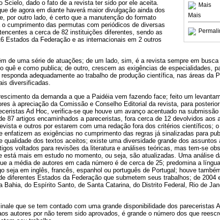
Scielo, dado o fato de a revista ter sido por ele aceita.
Mais
ue de agora em diante haverá maior divulgação ainda dos
Mais
 e, por outro lado, é certo que a manutenção do formato
a o cumprimento das permutas com periódicos de diversas
Permali
tencentes a cerca de 82 instituições diferentes, sendo as
16 Estados da Federação e as internacionais em 2 outros
 de uma série de atuações; de um lado, sim, é a revista sempre em busca 
o quê e como publica; de outro, crescem as exigências de especialidades, p
esponda adequadamente ao trabalho de produção científica, nas áreas da P
is diversificadas.
crescimento da demanda a que a Paidéia vem fazendo face; feito um levanta
res à apreciação da Comissão e Conselho Editorial da revista, para posteri
ceristas Ad Hoc, verifica-se que houve um avanço acentuado na submissão 
de 87 artigos encaminhados a pareceristas, fora cerca de 12 devolvidos aos 
ista e outros por estarem com uma redação fora dos critérios científicos; o 
se enfatizem as exigências no cumprimento das regras já sinalizadas para pu
e qualidade dos textos aceitos; existe uma diversidade grande dos assuntos
gos voltados para revisões da literatura e análises teóricas, mas tem-se ob
e está mais em estudo no momento, ou seja, são atualizadas. Uma análise d
ue a média de autores em cada número é de cerca de 25; predomina a líng
o seja em inglês, francês, espanhol ou português de Portugal; houve tamb
de diferentes Estados da Federação que submetem seus trabalhos; de 2004 
a Bahia, do Espírito Santo, de Santa Catarina, do Distrito Federal, Rio de Ja
sinale que se tem contado com uma grande disponibilidade dos pareceristas
 aos autores por não terem sido aprovados, é grande o número dos que reesc