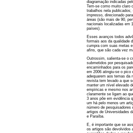
diagramação indicadas pelo 
Tem-se como muito claro q
trabalhos nela publicados;
impresso, direcionado par
áreas (são mais de 90, per
nacionais localizadas em 
países).
Esses avanços todos advêm
formais aos da qualidade d
cumpra com suas metas e r
afins, que são cada vez ma
Outrossim, salienta-se o 
submetidos por pesquisado
encaminhados para os pare
em 2006 atingiu-se o pico 
adequarem aos temas da rev
revista tem levado a que 
manter um nível elevado d
empíricas e mesmo nos arti
claramente se ligam ao qu
3 anos põe em evidência q
um há pelo menos um artig
número de pesquisadores 
artigos de Universidades d
e Paraíba.
E, é importante que se as
os artigos são devolvidos