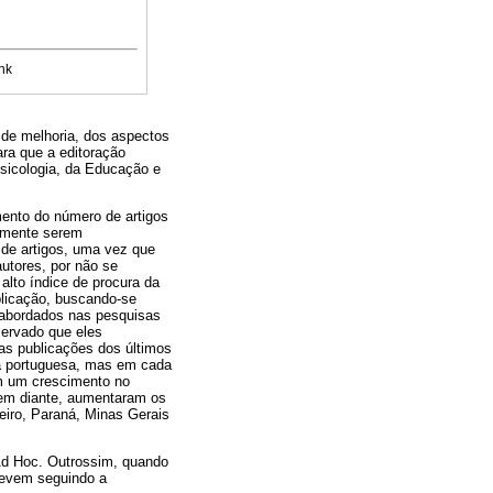
nk
de melhoria, dos aspectos
ara que a editoração
sicologia, da Educação e
mento do número de artigos
ormente serem
de artigos, uma vez que
autores, por não se
alto índice de procura da
blicação, buscando-se
 abordados nas pesquisas
servado que eles
as publicações dos últimos
ua portuguesa, mas em cada
ém um crescimento no
em diante, aumentaram os
neiro, Paraná, Minas Gerais
 Ad Hoc. Outrossim, quando
revem seguindo a