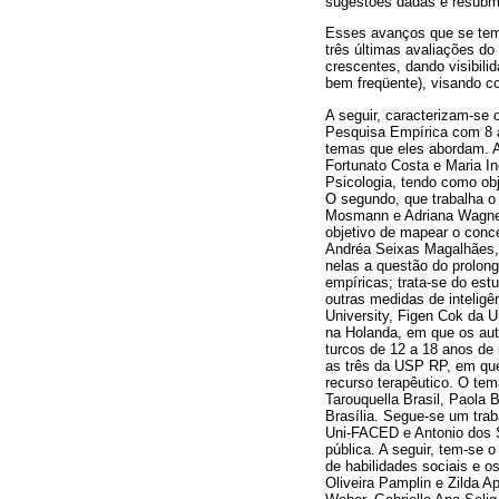
sugestões dadas e resubm
Esses avanços que se tem 
três últimas avaliações d
crescentes, dando visibil
bem freqüente), visando co
A seguir, caracterizam-se
Pesquisa Empírica com 8 a
temas que eles abordam. As
Fortunato Costa e Maria I
Psicologia, tendo como obj
O segundo, que trabalha o
Mosmann e Adriana Wagner 
objetivo de mapear o conce
Andréa Seixas Magalhães, 
nelas a questão do prolong
empíricas; trata-se do est
outras medidas de intelig
University, Figen Cok da U
na Holanda, em que os aut
turcos de 12 a 18 anos de 
as três da USP RP, em que
recurso terapêutico. O tem
Tarouquella Brasil, Paola 
Brasília. Segue-se um traba
Uni-FACED e Antonio dos S
pública. A seguir, tem-se 
de habilidades sociais e 
Oliveira Pamplin e Zilda A