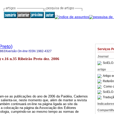
Preto)
Serviços P
-863X
versão On-line
ISSN
1982-4327
Journal
) v.16 n.35 Ribeirão Preto dez. 2006
SciELO 
artigo
Artigo 
Referên
Como ci
SciELO 
m-se as publicações do ano de 2006 da Paidéia, Cadernos
Traduçã
 salienta-se, neste momento que, além de manter a revista
ambém continuará on-line na página ligada ao site da
Indicadore
 colocação na página da Associação dos Editores
Compartilh
icologia, cumprindo-se ao mesmo tempo as normas de