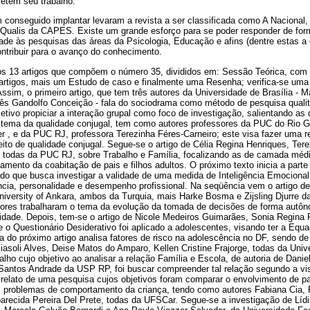
etem seu trabalho.
conseguido implantar levaram a revista a ser classificada como A Nacional,
o Qualis da CAPES. Existe um grande esforço para se poder responder de f
idade às pesquisas das áreas da Psicologia, Educação e afins (dentre estas 
ntribuir para o avanço do conhecimento.
 os 13 artigos que compõem o número 35, divididos em: Sessão Teórica, com t
rtigos, mais um Estudo de caso e finalmente uma Resenha; verifica-se uma
sim, o primeiro artigo, que tem três autores da Universidade de Brasília - M
nês Gandolfo Conceição - fala do sociodrama como método de pesquisa qualit
etivo propiciar a interação grupal como foco de investigação, salientando as
 tema da qualidade conjugal, tem como autores professores da PUC do Rio Gr
, e da PUC RJ, professora Terezinha Féres-Carneiro; este visa fazer uma rev
ito de qualidade conjugal. Segue-se o artigo de Célia Regina Henriques, Tere
todas da PUC RJ, sobre Trabalho e Família, focalizando as de camada médi
amento da coabitação de pais e filhos adultos. O próximo texto inicia a parte
udo que busca investigar a validade de uma medida de Inteligência Emociona
ência, personalidade e desempenho profissional. Na seqüência vem o artigo d
niversity of Ankara, ambos da Turquia, mais Harke Bosma e Zijsling Djurre da
ores trabalharam o tema da evolução da tomada de decisões de forma autô
idade. Depois, tem-se o artigo de Nicole Medeiros Guimarães, Sonia Regina Pa
 o Questionário Desiderativo foi aplicado a adolescentes, visando ter a Eq
a do próximo artigo analisa fatores de risco na adolescência no DF, sendo de 
Biasoli Alves, Deise Matos do Amparo, Kellen Cristine Frajorge, todas da Univ
lho cujo objetivo ao analisar a relação Família e Escola, de autoria de Danie
antos Andrade da USP RP, foi buscar compreender tal relação segundo a vi
o relato de uma pesquisa cujos objetivos foram comparar o envolvimento de pai
os problemas de comportamento da criança, tendo como autores Fabiana Cia, 
parecida Pereira Del Prete, todas da UFSCar. Segue-se a investigação de Lídi