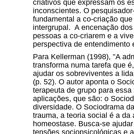
criativos que expressam os e
inconscientes. O pesquisador
fundamental a co-criação que
intergrupal. A encenação dos c
pessoas a co-criarem e a viv
perspectiva de entendimento 
Para Kellerman (1998), "A adm
transforma numa tarefa que é,
ajudar os sobreviventes a lid
(p. 52). O autor aponta o So
terapeuta de grupo para essa t
aplicações, que são: o Sociodr
diversidade. O Sociodrama da 
trauma, a teoria social é a da
homeostase. Busca-se ajudar 
tensões sociopsicológicas e a 